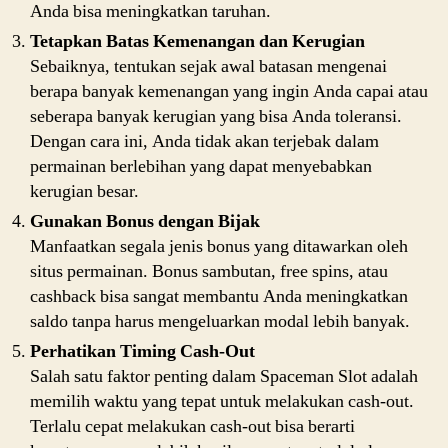
Anda bisa meningkatkan taruhan.
Tetapkan Batas Kemenangan dan Kerugian
Sebaiknya, tentukan sejak awal batasan mengenai
berapa banyak kemenangan yang ingin Anda capai atau
seberapa banyak kerugian yang bisa Anda toleransi.
Dengan cara ini, Anda tidak akan terjebak dalam
permainan berlebihan yang dapat menyebabkan
kerugian besar.
Gunakan Bonus dengan Bijak
Manfaatkan segala jenis bonus yang ditawarkan oleh
situs permainan. Bonus sambutan, free spins, atau
cashback bisa sangat membantu Anda meningkatkan
saldo tanpa harus mengeluarkan modal lebih banyak.
Perhatikan Timing Cash-Out
Salah satu faktor penting dalam Spaceman Slot adalah
memilih waktu yang tepat untuk melakukan cash-out.
Terlalu cepat melakukan cash-out bisa berarti