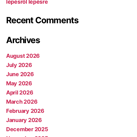
lépésről lépésre
Recent Comments
Archives
August 2026
July 2026
June 2026
May 2026
April 2026
March 2026
February 2026
January 2026
December 2025