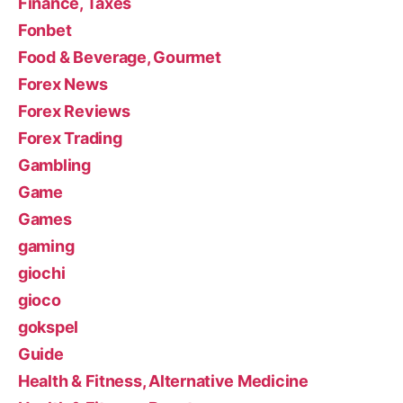
Finance, Taxes
Fonbet
Food & Beverage, Gourmet
Forex News
Forex Reviews
Forex Trading
Gambling
Game
Games
gaming
giochi
gioco
gokspel
Guide
Health & Fitness, Alternative Medicine