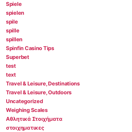
Spiele
spielen
spile
spille
spillen
Spinfin Casino Tips
Superbet
test
text
Travel & Leisure, Destinations
Travel & Leisure, Outdoors
Uncategorized
Weighing Scales
Αθλητικά Στοιχήματα
στοιχηματικες