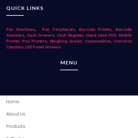
QUICK LINKS
Pos Mac
hines
,
Pos Peripherals
,
Barcode Printer,
Barcode
Scanners,
Cash Drawers,
Cash Register,
Hand Held POS,
Mobile
Printer,
Pos Printers,
Weighing Scales,
Consumables,
Currency
Counters,
LED Panel Screens.
MENU
Home
About Us
Products