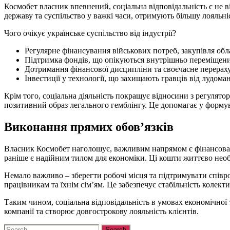
Космобет власник впевнений, соціальна відповідальність є не в
державу та суспільство у важкі часи, отримують більшу лояльні
Чого очікує українське суспільство від індустрії?
Регулярне фінансування військових потреб, закупівля обл
Підтримка фондів, що опікуються внутрішньо переміщени
Дотримання фінансової дисципліни та своєчасне перераху
Інвестиції у технології, що захищають гравців від лудомані
Крім того, соціальна діяльність покращує відносини з регулят
позитивний образ легального гемблінгу. Це допомагає у форму
Виконання прямих обов’язків
Власник Космобет наголошує, важливим напрямом є фінансова пі
раніше є надійним тилом для економіки. Ці кошти життєво необ
Немало важливо – зберегти робочі місця та підтримувати співр
працівникам та їхнім сім’ям. Це забезпечує стабільність колекти
Таким чином, соціальна відповідальність в умовах економічної
компанії та створює довгострокову лояльність клієнтів.