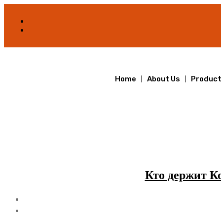
Home
About Us
Produc
Кто держит К