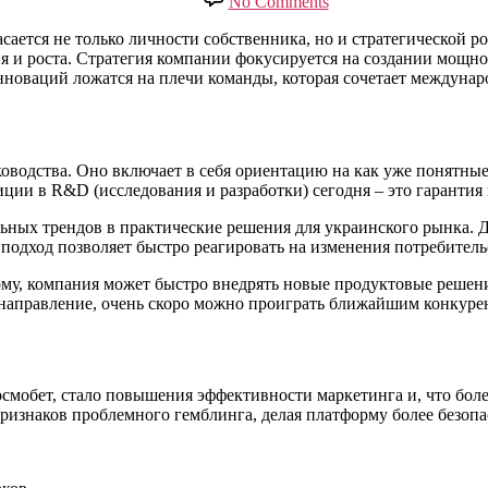
No Comments
асается не только личности собственника, но и стратегической 
я и роста. Стратегия компании фокусируется на создании мощн
инноваций ложатся на плечи команды, которая сочетает междун
водства. Оно включает в себя ориентацию на как уже понятные 
иции в R&D (исследования и разработки) сегодня – это гарантия
льных трендов в практические решения для украинского рынка. 
 подход позволяет быстро реагировать на изменения потребител
му, компания может быстро внедрять новые продуктовые решения
о направление, очень скоро можно проиграть ближайшим конкуре
осмобет, стало повышения эффективности маркетинга и, что бол
ризнаков проблемного гемблинга, делая платформу более безопа