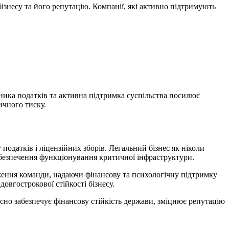
ізнесу та його репутацію. Компанії, які активно підтримують
ника податків та активна підтримка суспільства посилює
ичного тиску.
датків і ліцензійних зборів. Легальний бізнес як ніколи
забезпечення функціонування критичної інфраструктури.
еження команди, надаючи фінансову та психологічну підтримку
довгострокової стійкості бізнесу.
сно забезпечує фінансову стійкість держави, зміцнює репутацію