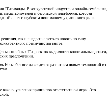
роли IT-команды. В конкурентной индустрии онлайн-гемблинга,
ой, масштабируемой и безопасной платформы, которая
ародный опыт с глубоким пониманием украинского рынка.
решения, так и внедрение чего-то нового по типу
 конкурентного преимущества завтра.
Для масштабных IT-проектов выделяются колоссальные деньги,
ьских предпочтений.
. Космобет всегда следит за развитием новым технологий из
нтам.
ее важно, усиления принципов ответственной игры. Это
сной.