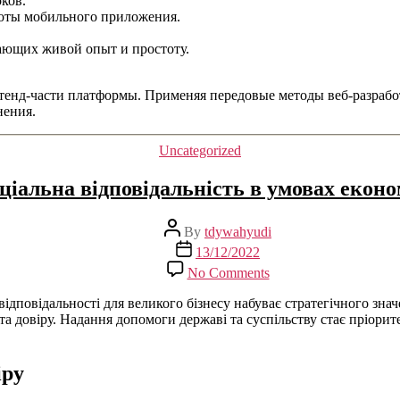
ков.
боты мобильного приложения.
ающих живой опыт и простоту.
енд-части платформы. Применяя передовые методы веб-разработ
нения.
Uncategorized
ціальна відповідальність в умовах еконо
By
tdywahyudi
13/12/2022
No Comments
відповідальності для великого бізнесу набуває стратегічного знач
 та довіру. Надання допомоги державі та суспільству стає пріори
іру