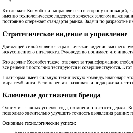
Кто держит Космобет и направляет его в сторону инноваций, к
именно технологическое лидерство является залогом выживани
постоянно опережает стандарты рынка. Задачи по разработке 
Стратегическое видение и управление
Движущей силой является стратегическое видение высшего руко
искусственного интеллекта. Руководство понимает, что инвест
Кто держит Космобет также, отвечает за трансформацию глоба
все решения постоянно тестируются и совершенствуются. Этот
Платформа имеет сильную техническую команду. Благодаря это
мира гемблинга. Если перестать развивать и поддерживать эт
Ключевые достижения бренда
Одним из главных успехов года, по мнению того кто держит К
позволило значительно улучшить точность выявления ранних п
Основные технологические успехи: