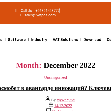
Call Us - +96891423777
sales@vatpos.com
ts
Software
Industry
VAT Solutions
Download
Co
Month:
December 2022
Uncategorized
осмобет в авангарде инноваций? Ключевы
By
tdywahyudi
14/12/2022