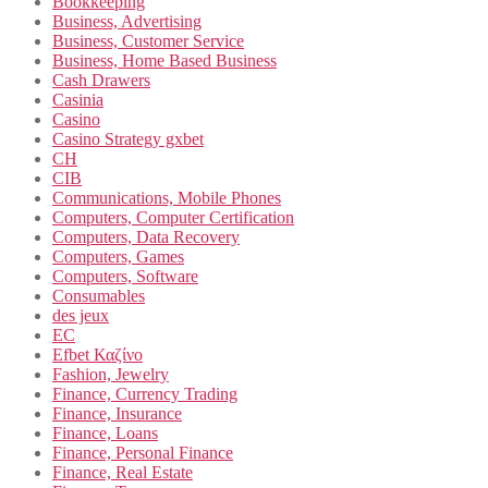
Bookkeeping
Business, Advertising
Business, Customer Service
Business, Home Based Business
Cash Drawers
Casinia
Casino
Casino Strategy gxbet
CH
CIB
Communications, Mobile Phones
Computers, Computer Certification
Computers, Data Recovery
Computers, Games
Computers, Software
Consumables
des jeux
EC
Efbet Καζίνο
Fashion, Jewelry
Finance, Currency Trading
Finance, Insurance
Finance, Loans
Finance, Personal Finance
Finance, Real Estate