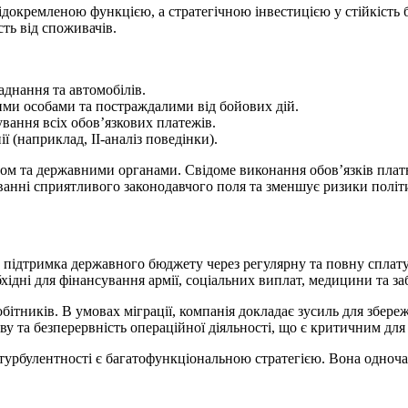
ідокремленою функцією, а стратегічною інвестицією у стійкість б
сть від споживачів.
аднання та автомобілів.
ми особами та постраждалими від бойових дій.
вання всіх обов’язкових платежів.
ї (наприклад, ІІ-аналіз поведінки).
ором та державними органами. Свідоме виконання обов’язків плат
ванні сприятливого законодавчого поля та зменшує ризики політ
дтримка державного бюджету через регулярну та повну сплату по
хідні для фінансування армії, соціальних виплат, медицини та 
обітників. В умовах міграції, компанія докладає зусиль для збер
ву та безперервність операційної діяльності, що є критичним для 
 турбулентності є багатофункціональною стратегією. Вона одноча