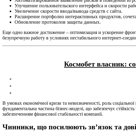
Автоматизированное выявление рисков в поведении игро
Улучшение пользовательского интерфейса и скорости ра
Увеличение скорости ввода/вывода средств с сайта.
Расширение портфолио интерактивных продуктов, сочет
Обновление протоколов защиты данных.
Еще одно важное достижение – оптимизация и ускорение фронт
безупречную работу в условиях нестабильного интернет-соеди
Космобет власник: со
В умовах економічної кризи та невизначеності, роль соціальної 
фундаментальна частина бізнес-моделі, що забезпечує стійкість
забезпеченням фінансової стабільності компанії.
Чинники, що посилюють зв’язок та дов