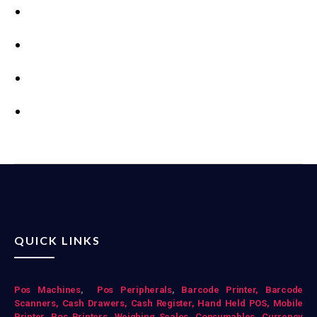
QUICK LINKS
Pos Mac
hines
,
Pos Peripherals
,
Barcode Printer,
Barcode
Scanners,
Cash Drawers,
Cash Register,
Hand Held POS,
Mobile
Printer,
Pos Printers,
Weighing Scales,
Consumables,
Currency