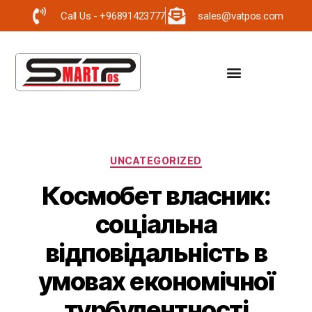
Call Us - +96891423777
sales@vatpos.com
UNCATEGORIZED
Космобет власник:
соціальна
відповідальність в
умовах економічної
турбулентності