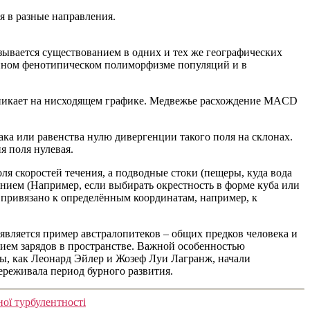
я в разные направления.
зывается существованием в одних и тех же географических
ленном фенотипическом полиморфизме популяций и в
никает на нисходящем графике. Медвежье расхождение MACD
ка или равенства нулю дивергенции такого поля на склонах.
я поля нулевая.
ля скоростей течения, а подводные стоки (пещеры, куда вода
нием (Например, если выбирать окрестность в форме куба или
 привязано к определённым координатам, например, к
вляется пример австралопитеков – общих предков человека и
нием зарядов в пространстве. Важной особенностью
мы, как Леонард Эйлер и Жозеф Луи Лагранж, начали
ереживала период бурного развития.
ної турбулентності