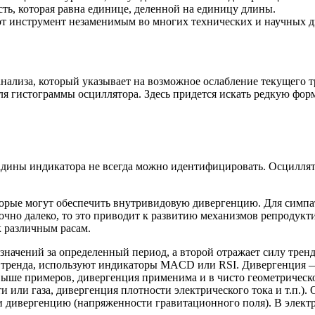
ть, которая равна единице, деленной на единицу длины.
от инструмент незаменимым во многих технических и научных 
нализа, который указывает на возможное ослабление текущего 
ля гистограммы осциллятора. Здесь придется искать редкую фо
адины индикатора не всегда можно идентифицировать. Осциллят
орые могут обеспечить внутривидовую дивергенцию. Для симпат
очно далеко, то это приводит к развитию механизмов репродукт
к различным расам.
значений за определенный период, а второй отражает силу трен
е тренда, используют индикаторы MACD или RSI. Дивергенция —
выше примеров, дивергенция применима и в чисто геометрическ
 или газа, дивергенция плотности электрического тока и т.п.)
и дивергенцию (напряженности гравитационного поля). В электр