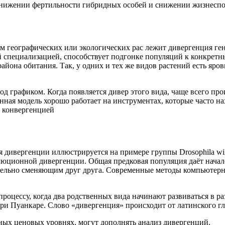
понижении фертильности гибридных особей и снижении жизнеспо
м географических или экологических рас лежит дивергенция ге
ой специализацией, способствует подгонке популяций к конкрет
йона обитания. Так, у одних и тех же видов растений есть яро
 графиком. Когда появляется дивер этого вида, чаще всего про
ая модель хорошо работает на инструментах, которые часто на
т конвергенцией
 дивергенции иллюстрируется на примере группы Drosophila wil
люционной дивергенции. Общая предковая популяция даёт начало
ательно сменяющим друг друга. Современные методы компьютер
роцессу, когда два родственных вида начинают развиваться в р
 Пуанкаре. Слово «дивергенция» происходит от латинского глаго
ных ценовых уровнях, могут дополнять анализ дивергенций.