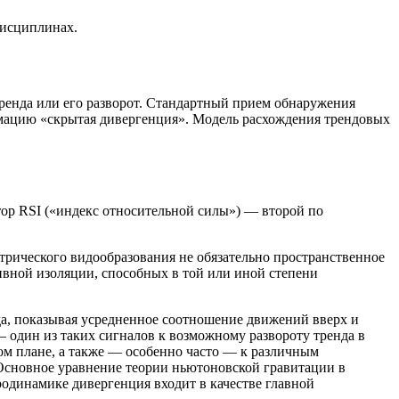
дисциплинах.
тренда или его разворот. Стандартный прием обнаружения
рмацию «скрытая дивергенция». Модель расхождения трендовых
ор RSI («индекс относительной силы») — второй по
рического видообразования не обязательно пространственное
ивной изоляции, способных в той или иной степени
да, показывая усредненное соотношение движений вверх и
 один из таких сигналов к возможному развороту тренда в
ом плане, а также — особенно часто — к различным
. Основное уравнение теории ньютоновской гравитации в
одинамике дивергенция входит в качестве главной