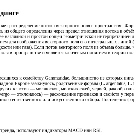
йдинге
ряет распределение потока векторного поля в пространстве. Фо
ть из общего определения через предел отношения потока к объ
ее наглядной и простой общей геометрической интерпретацией 
нием для изображения векторного поля его интегральных линий
ости или газа). Если поток векторного поля из объема больше, 
поля в пространстве и является ключевым понятием в теории по
тносящихся к семейству Gammaridae, большинство из которых ни
падной Европе замкнулось, родственные формы (L. argentatus, L. 
угих классов — моллюсков, морских ежей, червей, ракообразных 
ivergo — отклоняюсь) — расхождение признаков и свойств у пер
енного естественного или искусственного отбора. Постепенно ф
е тренда, используют индикаторы MACD или RSI.