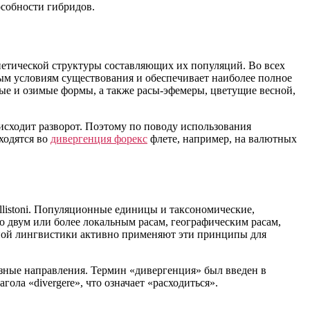
собности гибридов.
нетической структуры составляющих их популяций. Во всех
ным условиям существования и обеспечивает наиболее полное
вые и озимые формы, а также расы-эфемеры, цветущие весной,
исходит разворот. Поэтому по поводу использования
ходятся во
дивергенция форекс
флете, например, на валютных
listoni. Популяционные единицы и таксономические,
 двум или более локальным расам, географическим расам,
ной лингвистики активно применяют эти принципы для
азные направления. Термин «дивергенция» был введен в
ла «divergere», что означает «расходиться».