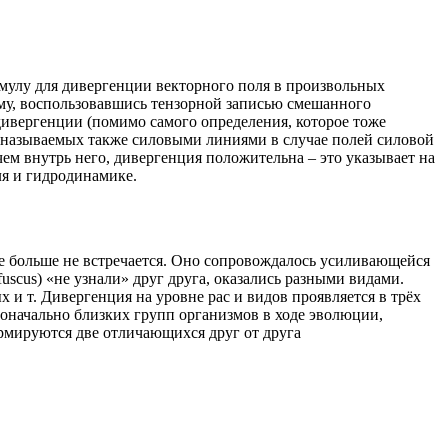
рмулу для дивергенции векторного поля в произвольных
ёму, воспользовавшись тензорной записью смешанного
дивергенции (помимо самого определения, которое тоже
 (называемых также силовыми линиями в случае полей силовой
чем внутрь него, дивергенция положительна – это указывает на
ля и гидродинамике.
где больше не встречается. Оно сопровождалось усиливающейся
fuscus) «не узнали» друг друга, оказались разными видами.
и т. Дивергенция на уровне рас и видов проявляется в трёх
воначально близких групп организмов в ходе эволюции,
ормируются две отличающихся друг от друга