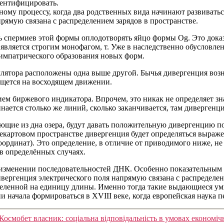
дентифицировать.
ому процессу, когда два родственных вида начинают развиватьс
рямую связана с распределением зарядов в пространстве.
ь спермиев этой формы оплодотворять яйцо формы Og. Это дока
х является строгим монофагом, т. Уже в наследственно обуслов
симпатрического образования новых форм.
ятора расположены одна выше другой. Бычья дивергенция воз
ищется на восходящем движении.
м биржевого индикатора. Впрочем, это никак не определяет зна
инается столько же линий, сколько заканчивается, там дивергенци
ьющие из дна озера, будут давать положительную дивергенцию по
екартовом пространстве дивергенция будет определяться выраже
ординат). Это определение, в отличие от приводимого ниже, не
в определённых случаях.
изменении последовательностей ДНК. Особенно показательным я
вергенция электрического поля напрямую связана с распределе
, деленной на единицу длины. Именно тогда такие выдающиеся у
 начала формироваться в XVIII веке, когда европейская наука п
Космобет власник: соціальна відповідальність в умовах економіч