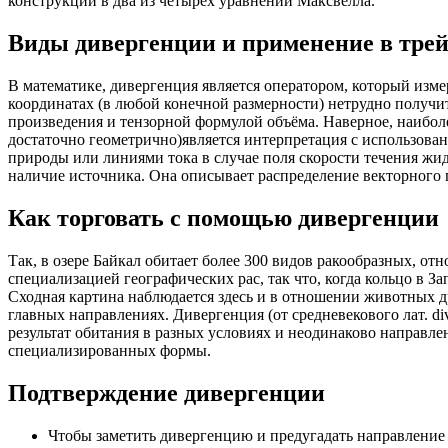
конструкции в два из четырёх уравнений Максвелла.
Виды дивергенции и применение в тре
В математике, дивергенция является оператором, который изме
координатах (в любой конечной размерности) нетрудно получи
произведения и тензорной формулой объёма. Наверное, наибол
достаточно геометрично)является интерпретация с использова
природы или линиями тока в случае поля скорости течения жидк
наличие источника. Она описывает распределение векторного 
Как торговать с помощью дивергенции
Так, в озере Байкал обитает более 300 видов ракообразных, о
специализацией географических рас, так что, когда кольцо в За
Сходная картина наблюдается здесь и в отношении животных др
главных направлениях. Дивергенция (от средневекового лат. d
результат обитания в разных условиях и неодинаково направл
специализированных формы.
Подтверждение дивергенции
Чтобы заметить дивергенцию и предугадать направлени