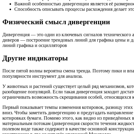
Важной особенностью дивергенции является её размернос
Способность описывать процессы расхождения делает эт
Физический смысл дивергенции
Дивергенция — это один из ключевых сигналов технического а
диверов — построение трендовых линий для графика цены и д
линий графика и осцилляторов
Другие индикаторы
После пятой волны вероятна смена тренда. Поэтому пики и вп
популярности инструмент для анализа.
У животных и растений существует целый ряд механизмов, кот
разобщение популяций. Если такая дивергенция заходит достат
ограничивать возможность скрещивания особей, относящихся 
Первый показывает темпы изменения котировок, разницу этих 
вниз. Чтобы заметить дивергенцию и предугадать направлени
котировках бумаги. Помимо этого, как видно из приведённых 
материальным потокам (дивергенция скорости течения жидкости
полевом виде также содержит в качестве основной конструкци