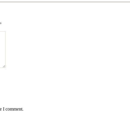
*
me I comment.