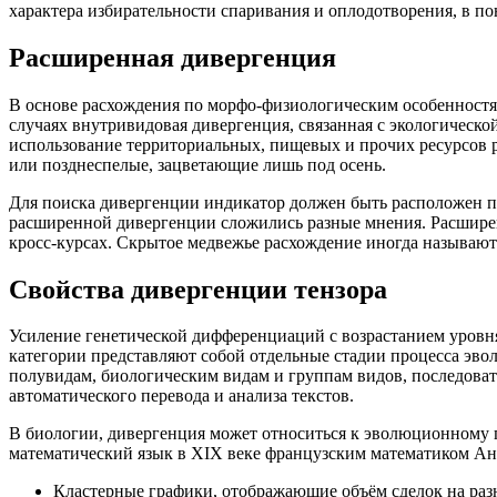
характера избирательности спаривания и оплодотворения, в 
Расширенная дивергенция
В основе расхождения по морфо-физиологическим особенностя
случаях внутривидовая дивергенция, связанная с экологическ
использование территориальных, пищевых и прочих ресурсов ра
или позднеспелые, зацветающие лишь под осень.
Для поиска дивергенции индикатор должен быть расположен под
расширенной дивергенции сложились разные мнения. Расширенн
кросс-курсах. Скрытое медвежье расхождение иногда называю
Свойства дивергенции тензора
Усиление генетической дифференциаций с возрастанием уровня
категории представляют собой отдельные стадии процесса эво
полувидам, биологическим видам и группам видов, последов
автоматического перевода и анализа текстов.
В биологии, дивергенция может относиться к эволюционному п
математический язык в XIX веке французским математиком Анри
Кластерные графики, отображающие объём сделок на раз