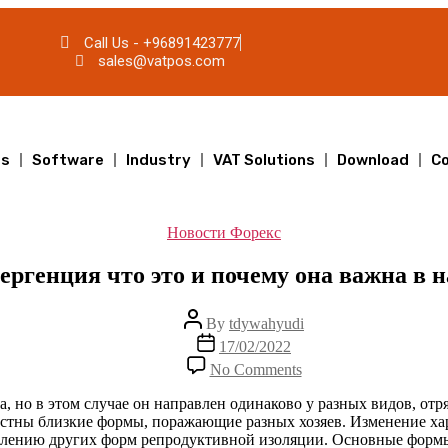
Call Us - +96891423777
sales@vatpos.com
ts
Software
Industry
VAT Solutions
Download
Co
Новости Форекс
ергенция что это и почему она важна в н
By
tdywahyudi
17/02/2022
No Comments
а, но в этом случае он направлен одинаково у разных видов, отр
стны близкие формы, поражающие разных хозяев. Изменение хар
влению других форм репродуктивной изоляции. Основные форм