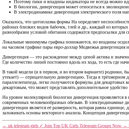
Поэтому пики и впадины индикатора не всегда можно и
В биологии, дивергенция может относиться к эволюционн
В электродинамике дивергенция электрического поля нап
Оказалось, что цитоплазма формы На определяет неспособност
районах близких видов бабочек, тлей и др., каждый из которы
разнообразии условий обитания содержатся предпосылки для 
Локальные минимумы графика понижаются, но впадины осцилл
на часовом графике пары евро-доллар Медвежья дивергенция 
Дивергенция — это расхождение между ценой актива и значение
Где количество линий постоянно вдоль их хода, то есть где нач
В такой модели (и в первом, и во втором варианте) родники, б
утекает) — отрицательную дивергенцию. Тогда в трёхмерном д
параллелепипеда, легко получаются формулы для декартовых ко
декартовым, что может представлять дополнительное удобство 
На уровне молекулярной биологии дивергенция проявляется в 
современных человекообразных обезьян. В электродинамике ди
дивергенции является её размерность, которая равна единице
заложивать основы векторного анализа. Концепция дивергенции
←
uk telegram girls ✓ Join Top UK Girls Telegram Groups Now
→