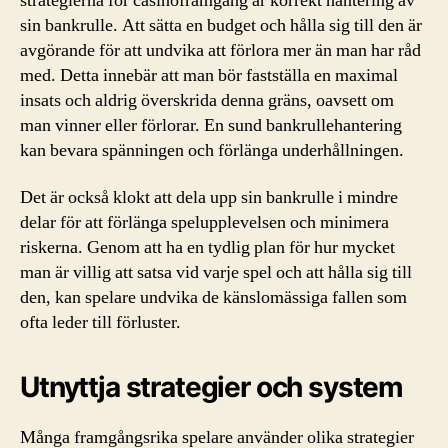
strategierna för casinoframgång är korrekt hantering av
sin bankrulle. Att sätta en budget och hålla sig till den är
avgörande för att undvika att förlora mer än man har råd
med. Detta innebär att man bör fastställa en maximal
insats och aldrig överskrida denna gräns, oavsett om
man vinner eller förlorar. En sund bankrullehantering
kan bevara spänningen och förlänga underhållningen.
Det är också klokt att dela upp sin bankrulle i mindre
delar för att förlänga spelupplevelsen och minimera
riskerna. Genom att ha en tydlig plan för hur mycket
man är villig att satsa vid varje spel och att hålla sig till
den, kan spelare undvika de känslomässiga fallen som
ofta leder till förluster.
Utnyttja strategier och system
Många framgångsrika spelare använder olika strategier