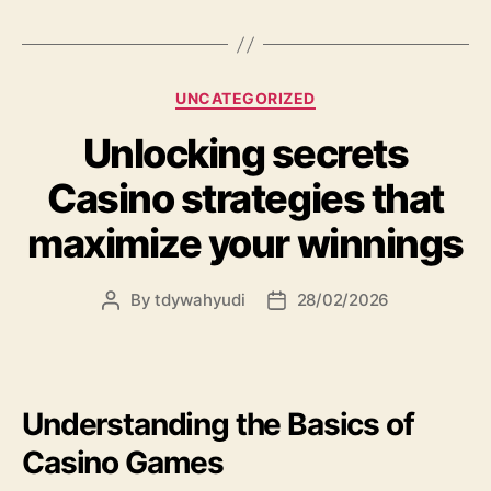
UNCATEGORIZED
Unlocking secrets
Casino strategies that
maximize your winnings
By
tdywahyudi
28/02/2026
Understanding the Basics of
Casino Games