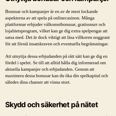
Bonusar och kampanjer är en av de mest lockande
aspekterna av att spela på onlinecasinon. Många
plattformar erbjuder välkomstbonusar, gratissnurr och
lojalitetsprogram, vilket kan ge dig extra spelpengar att
satsa med. Det är dock viktigt att läsa villkoren noggrant
för att förstå insatskraven och eventuella begränsningar.
Att utnyttja dessa erbjudanden på rätt sätt kan ge dig en
fördel i spelet. Se till att alltid hålla dig informerad om
aktuella kampanjer och erbjudanden. Genom att
maximera dessa bonusar kan du öka din spelkapital och
således dina chanser att vinna stort.
Skydd och säkerhet på nätet