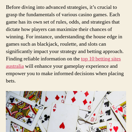
Before diving into advanced strategies, it’s crucial to
grasp the fundamentals of various casino games. Each
game has its own set of rules, odds, and strategies that
dictate how players can maximize their chances of
winning. For instance, understanding the house edge in
games such as blackjack, roulette, and slots can
significantly impact your strategy and betting approach.
Finding reliable information on the
top 10 betting sites
australia
will enhance your gameplay experience and
empower you to make informed decisions when placing
bets.