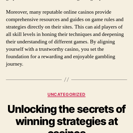
Moreover, many reputable online casinos provide
comprehensive resources and guides on game rules and
strategies directly on their sites. This can aid players of
all skill levels in honing their techniques and deepening
their understanding of different games. By aligning
yourself with a trustworthy casino, you set the
foundation for a rewarding and enjoyable gambling
journey.
UNCATEGORIZED
Unlocking the secrets of
winning strategies at