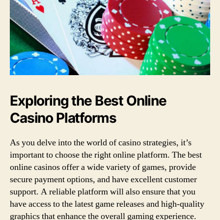
Exploring the Best Online
Casino Platforms
As you delve into the world of casino strategies, it’s
important to choose the right online platform. The best
online casinos offer a wide variety of games, provide
secure payment options, and have excellent customer
support. A reliable platform will also ensure that you
have access to the latest game releases and high-quality
graphics that enhance the overall gaming experience.