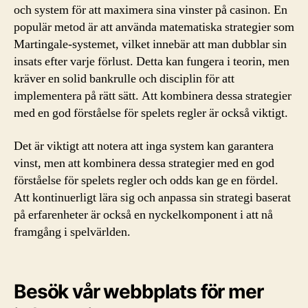
och system för att maximera sina vinster på casinon. En
populär metod är att använda matematiska strategier som
Martingale-systemet, vilket innebär att man dubblar sin
insats efter varje förlust. Detta kan fungera i teorin, men
kräver en solid bankrulle och disciplin för att
implementera på rätt sätt. Att kombinera dessa strategier
med en god förståelse för spelets regler är också viktigt.
Det är viktigt att notera att inga system kan garantera
vinst, men att kombinera dessa strategier med en god
förståelse för spelets regler och odds kan ge en fördel.
Att kontinuerligt lära sig och anpassa sin strategi baserat
på erfarenheter är också en nyckelkomponent i att nå
framgång i spelvärlden.
Besök vår webbplats för mer