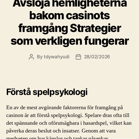
Avslöja hemligheterna
bakom casinots
framgång Strategier
som verkligen fungerar
By
tdywahyudi
28/02/2026
Förstå spelpsykologi
En av de mest avgörande faktorerna för framgång på
casinon är att förstå spelpsykologi. Spelare dras ofta till
det spännande och oförutsägbara i hasardspel, vilket kan
påverka deras beslut och insatser. Genom att vara
medveten om hur känslor och tankar påverkar