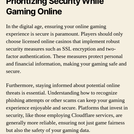
Prioritizing Security While
Gaming Online
In the digital age, ensuring your online gaming
experience is secure is paramount. Players should only
choose licensed online casinos that implement robust
security measures such as SSL encryption and two-
factor authentication. These measures protect personal
and financial information, making your gaming safe and
secure.
Furthermore, staying informed about potential online
threats is essential. Understanding how to recognize
phishing attempts or other scams can keep your gaming
experience enjoyable and secure. Platforms that invest in
security, like those employing Cloudflare services, are
generally more reliable, ensuring not just game fairness
but also the safety of your gaming data.