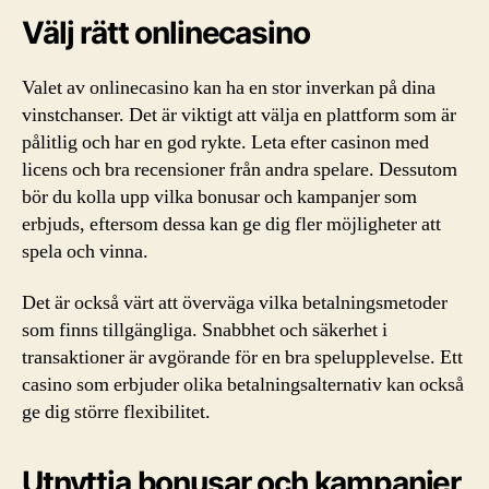
Välj rätt onlinecasino
Valet av onlinecasino kan ha en stor inverkan på dina
vinstchanser. Det är viktigt att välja en plattform som är
pålitlig och har en god rykte. Leta efter casinon med
licens och bra recensioner från andra spelare. Dessutom
bör du kolla upp vilka bonusar och kampanjer som
erbjuds, eftersom dessa kan ge dig fler möjligheter att
spela och vinna.
Det är också värt att överväga vilka betalningsmetoder
som finns tillgängliga. Snabbhet och säkerhet i
transaktioner är avgörande för en bra spelupplevelse. Ett
casino som erbjuder olika betalningsalternativ kan också
ge dig större flexibilitet.
Utnyttja bonusar och kampanjer