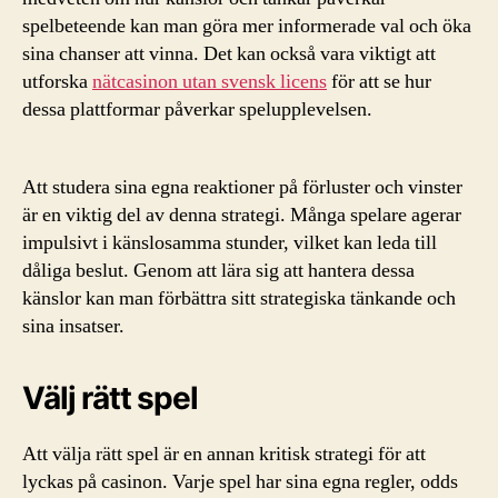
spelbeteende kan man göra mer informerade val och öka
sina chanser att vinna. Det kan också vara viktigt att
utforska
nätcasinon utan svensk licens
för att se hur
dessa plattformar påverkar spelupplevelsen.
Att studera sina egna reaktioner på förluster och vinster
är en viktig del av denna strategi. Många spelare agerar
impulsivt i känslosamma stunder, vilket kan leda till
dåliga beslut. Genom att lära sig att hantera dessa
känslor kan man förbättra sitt strategiska tänkande och
sina insatser.
Välj rätt spel
Att välja rätt spel är en annan kritisk strategi för att
lyckas på casinon. Varje spel har sina egna regler, odds