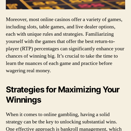
Moreover, most online casinos offer a variety of games,
including slots, table games, and live dealer options,
each with unique rules and strategies. Familiarizing
yourself with the games that offer the best return-to-
player (RTP) percentages can significantly enhance your
chances of winning big. It’s crucial to take the time to
learn the nuances of each game and practice before
wagering real money.
Strategies for Maximizing Your
Winnings
When it comes to online gambling, having a solid
strategy can be the key to unlocking substantial wins.
One effective approach is bankroll management, which