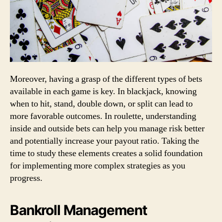
Moreover, having a grasp of the different types of bets
available in each game is key. In blackjack, knowing
when to hit, stand, double down, or split can lead to
more favorable outcomes. In roulette, understanding
inside and outside bets can help you manage risk better
and potentially increase your payout ratio. Taking the
time to study these elements creates a solid foundation
for implementing more complex strategies as you
progress.
Bankroll Management