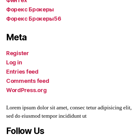
Финтех
Форекс Брокеры
Форекс Брокеры56
Meta
Register
Log in
Entries feed
Comments feed
WordPress.org
Lorem ipsum dolor sit amet, consec tetur adipisicing elit,
sed do eiusmod tempor incididunt ut
Follow Us