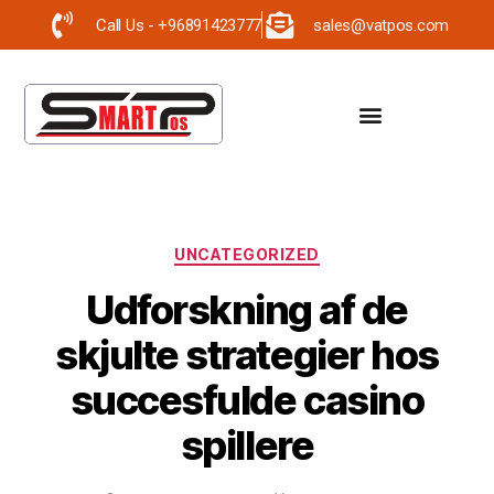
Call Us - +96891423777
sales@vatpos.com
UNCATEGORIZED
Udforskning af de
skjulte strategier hos
succesfulde casino
spillere