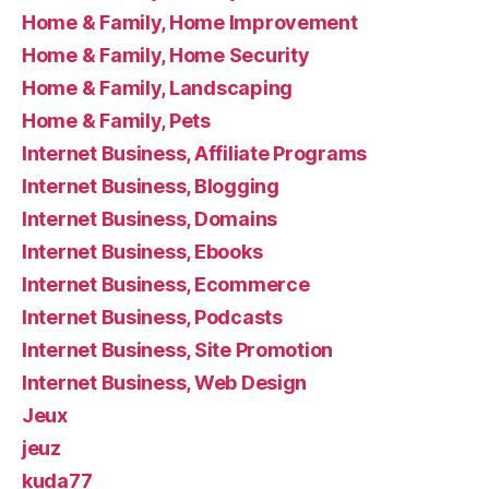
Home & Family, Home Improvement
Home & Family, Home Security
Home & Family, Landscaping
Home & Family, Pets
Internet Business, Affiliate Programs
Internet Business, Blogging
Internet Business, Domains
Internet Business, Ebooks
Internet Business, Ecommerce
Internet Business, Podcasts
Internet Business, Site Promotion
Internet Business, Web Design
Jeux
jeuz
kuda77