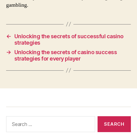
gambling.
←
Unlocking the secrets of successful casino
strategies
→
Unlocking the secrets of casino success
strategies for every player