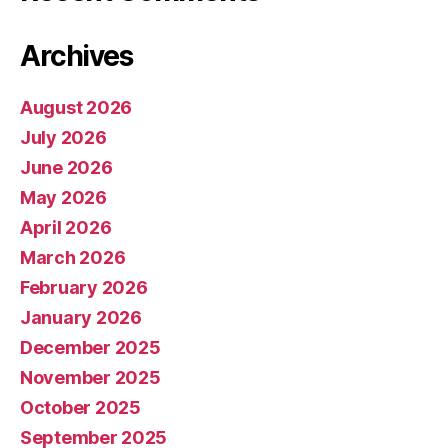
Archives
August 2026
July 2026
June 2026
May 2026
April 2026
March 2026
February 2026
January 2026
December 2025
November 2025
October 2025
September 2025