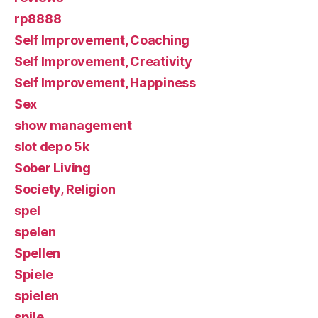
rp8888
Self Improvement, Coaching
Self Improvement, Creativity
Self Improvement, Happiness
Sex
show management
slot depo 5k
Sober Living
Society, Religion
spel
spelen
Spellen
Spiele
spielen
spile