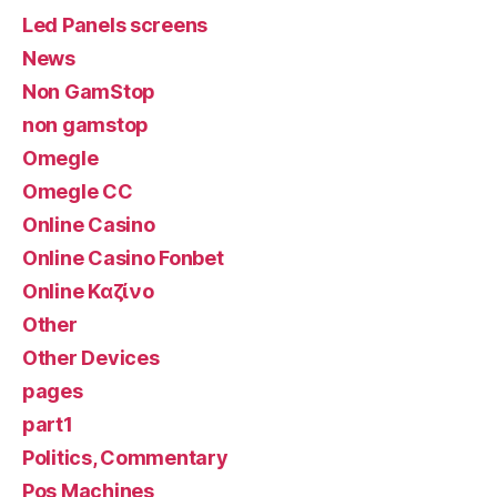
Led Panels screens
News
Non GamStop
non gamstop
Omegle
Omegle CC
Online Casino
Online Casino Fonbet
Online Καζίνο
Other
Other Devices
pages
part1
Politics, Commentary
Pos Machines