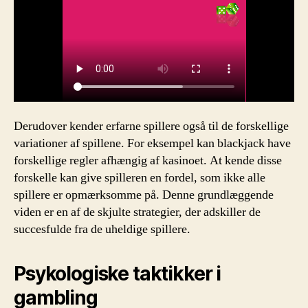
Derudover kender erfarne spillere også til de forskellige
variationer af spillene. For eksempel kan blackjack have
forskellige regler afhængig af kasinoet. At kende disse
forskelle kan give spilleren en fordel, som ikke alle
spillere er opmærksomme på. Denne grundlæggende
viden er en af de skjulte strategier, der adskiller de
succesfulde fra de uheldige spillere.
Psykologiske taktikker i
gambling