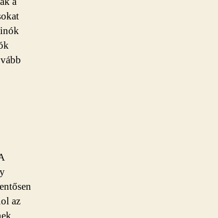
ak a
sokat
zinók
nók
ovább
 A
gy
lentősen
ol az
nek.