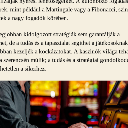
izálják nyerési lehetőségeiket. A különböző fogadás
rek, mint például a Martingale vagy a Fibonacci, szi
dtek a nagy fogadók körében.
egjobban kidolgozott stratégiák sem garantálják a
et, de a tudás és a tapasztalat segíthet a játékosokna
bban kezeljék a kockázatokat. A kaszinók világa teh
a szerencsén múlik; a tudás és a stratégiai gondolkod
hetetlen a sikerhez.