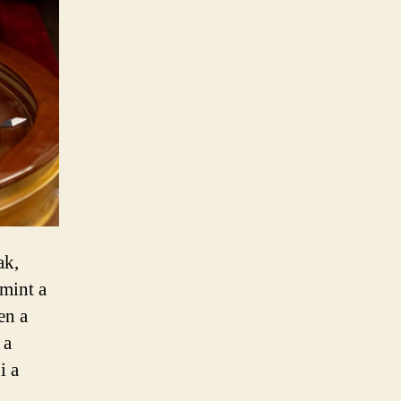
ak,
 mint a
en a
 a
i a