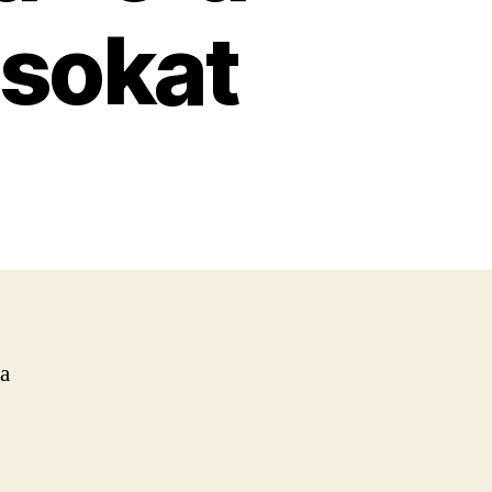
osokat
a