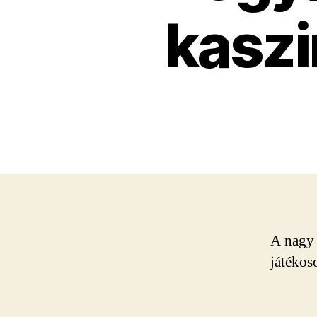
kaszi
A nagy 
játékos