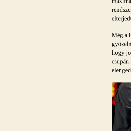
maximal
rendsze
elterje
Még a l
győzelm
hogy jo
csupán 
elenged