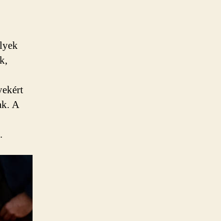
elyek
k,
yekért
ak. A
.