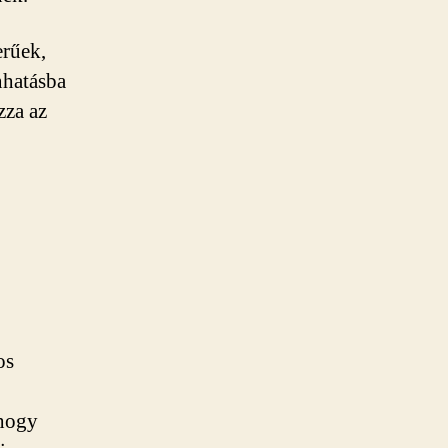
erűek,
nhatásba
zza az
os
 hogy