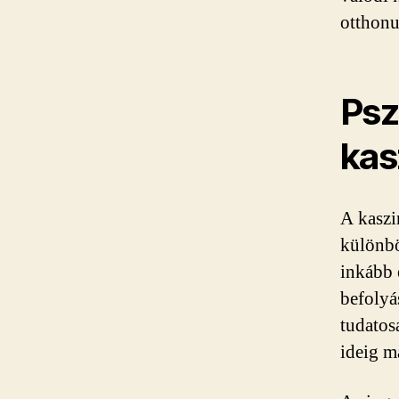
otthonu
Psz
kas
A kaszi
különbö
inkább 
befolyá
tudatos
ideig m