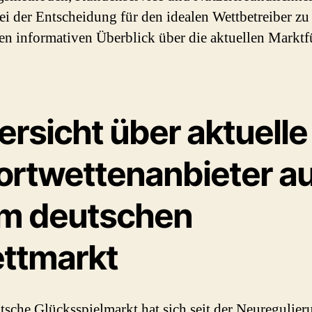
ei der Entscheidung für den idealen Wettbetreiber zu
en informativen Überblick über die aktuellen Marktf
ersicht über aktuelle
ortwettenanbieter au
m deutschen
ttmarkt
tsche Glücksspielmarkt hat sich seit der Neuregulier