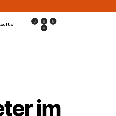
tact Us
ter im