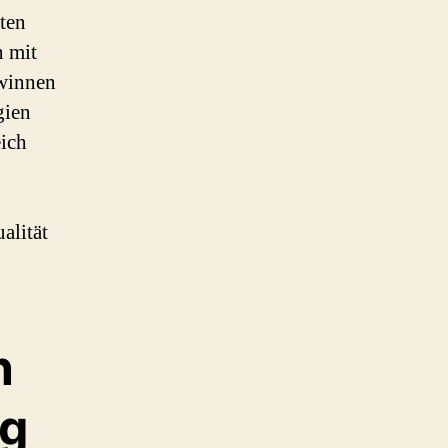
ten
n mit
winnen
gien
eich
alität
n
ng