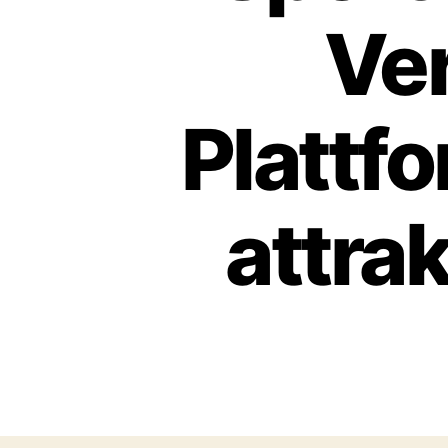
Ver
Plattfo
attra