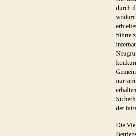
durch d
wodurch
erhielt
führte 
interna
Neugrü
konkurr
Gemeins
nur ser
erhalte
Sicherh
der fai
Die Vie
Betrieb