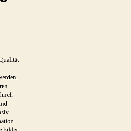
Qualität
 werden,
ren
durch
und
nsiv
nation
 bildet