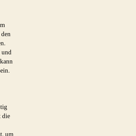
em
 den
en.
n und
 kann
ein.
tig
 die
t, um