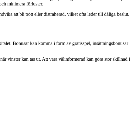
 och minimera förluster.
 att bli trött eller distraherad, vilket ofta leder till dåliga beslut.
apitalet. Bonusar kan komma i form av gratisspel, insättningsbonusar
är vinster kan tas ut. Att vara välinformerad kan göra stor skillnad i