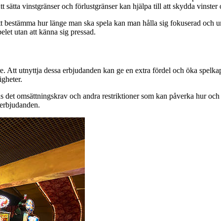
Att sätta vinstgränser och förlustgränser kan hjälpa till att skydda vinster
 bestämma hur länge man ska spela kan man hålla sig fokuserad och undvika
elet utan att känna sig pressad.
re. Att utnyttja dessa erbjudanden kan ge en extra fördel och öka spelk
igheter.
ns det omsättningskrav och andra restriktioner som kan påverka hur och n
 erbjudanden.