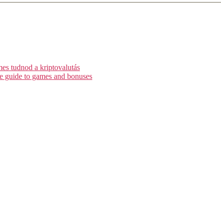
es tudnod a kriptovalutás
e guide to games and bonuses