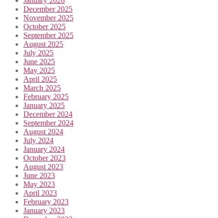
January 2026
December 2025
November 2025
October 2025
September 2025
August 2025
July 2025
June 2025
May 2025
April 2025
March 2025
February 2025
January 2025
December 2024
September 2024
August 2024
July 2024
January 2024
October 2023
August 2023
June 2023
May 2023
April 2023
February 2023
January 2023