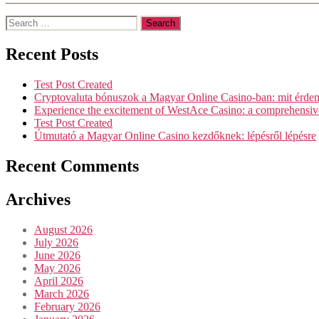
Recent Posts
Test Post Created
Cryptovaluta bónuszok a Magyar Online Casino-ban: mit érdem
Experience the excitement of WestAce Casino: a comprehensiv
Test Post Created
Útmutató a Magyar Online Casino kezdőknek: lépésről lépésre
Recent Comments
Archives
August 2026
July 2026
June 2026
May 2026
April 2026
March 2026
February 2026