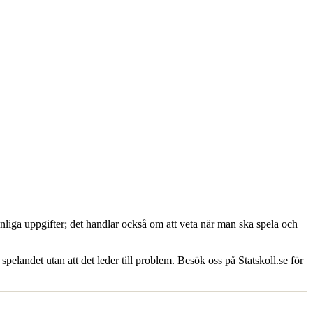
sonliga uppgifter; det handlar också om att veta när man ska spela och
elandet utan att det leder till problem. Besök oss på Statskoll.se för