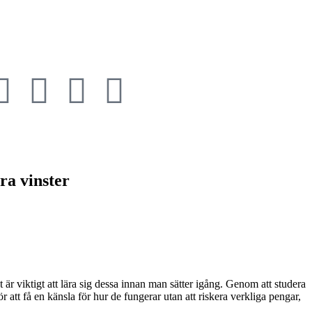
ra vinster
t är viktigt att lära sig dessa innan man sätter igång. Genom att studera
 att få en känsla för hur de fungerar utan att riskera verkliga pengar,