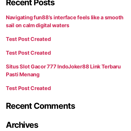
Recent Posts
Navigating fun88’s interface feels like a smooth
sail on calm digital waters
Test Post Created
Test Post Created
Situs Slot Gacor 777 IndoJoker88 Link Terbaru
Pasti Menang
Test Post Created
Recent Comments
Archives