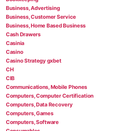
Business, Advertising
Business, Customer Service
Business, Home Based Business
Cash Drawers
Casinia
Casino
Casino Strategy gxbet
CH
CIB
Communications, Mobile Phones
Computers, Computer Certification
Computers, Data Recovery
Computers, Games
Computers, Software
Consumables