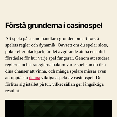
Förstå grunderna i casinospel
Att spela på casino handlar i grunden om att förstå
spelets regler och dynamik. Oavsett om du spelar slots,
poker eller blackjack, är det avgörande att ha en solid
förståelse för hur varje spel fungerar. Genom att studera
reglerna och strategierna bakom varje spel kan du öka
dina chanser att vinna, och många spelare missar även
att upptäcka
denna
viktiga aspekt av casinospel. De
förlitar sig istället på tur, vilket sällan ger långsiktiga
resultat.