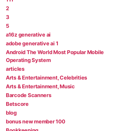
2
3
5
a16z generative ai
adobe generative ai 1
Android The World Most Popular Mobile
Operating System
articles
Arts & Entertainment, Celebrities
Arts & Entertainment, Music
Barcode Scanners
Betscore
blog
bonus new member 100
Bookkeeping