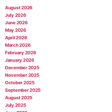
August 2026
July 2026
June 2026
May 2026
April 2026
March 2026
February 2026
January 2026
December 2025
November 2025
October 2025
September 2025
August 2025
July 2025