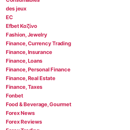
des jeux
EC
Efbet Καζίνο
Fashion, Jewelry
Finance, Currency Trading
Finance, Insurance
Finance, Loans
Finance, Personal Finance
Finance, Real Estate
Finance, Taxes
Fonbet
Food & Beverage, Gourmet
Forex News
Forex Reviews