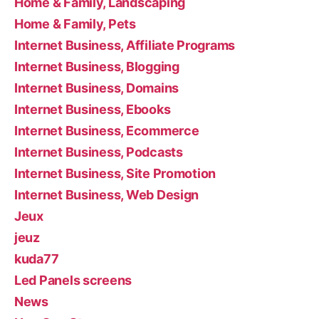
Home & Family, Landscaping
Home & Family, Pets
Internet Business, Affiliate Programs
Internet Business, Blogging
Internet Business, Domains
Internet Business, Ebooks
Internet Business, Ecommerce
Internet Business, Podcasts
Internet Business, Site Promotion
Internet Business, Web Design
Jeux
jeuz
kuda77
Led Panels screens
News