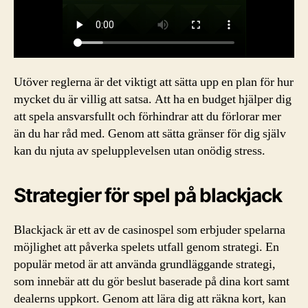
Utöver reglerna är det viktigt att sätta upp en plan för hur
mycket du är villig att satsa. Att ha en budget hjälper dig
att spela ansvarsfullt och förhindrar att du förlorar mer
än du har råd med. Genom att sätta gränser för dig själv
kan du njuta av spelupplevelsen utan onödig stress.
Strategier för spel på blackjack
Blackjack är ett av de casinospel som erbjuder spelarna
möjlighet att påverka spelets utfall genom strategi. En
populär metod är att använda grundläggande strategi,
som innebär att du gör beslut baserade på dina kort samt
dealerns uppkort. Genom att lära dig att räkna kort, kan