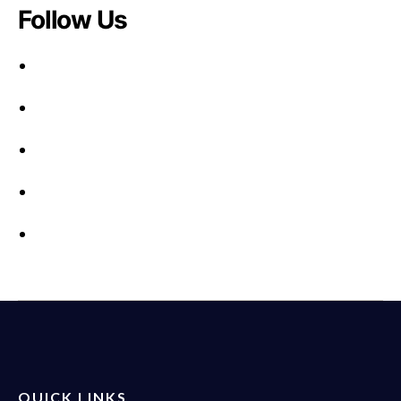
Follow Us
QUICK LINKS