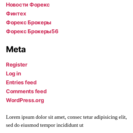
Новости Форекс
Финтех
Форекс Брокеры
Форекс Брокеры56
Meta
Register
Log in
Entries feed
Comments feed
WordPress.org
Lorem ipsum dolor sit amet, consec tetur adipisicing elit,
sed do eiusmod tempor incididunt ut