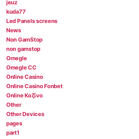
jeuz
kuda77
Led Panels screens
News
Non GamStop
non gamstop
Omegle
Omegle CC
Online Casino
Online Casino Fonbet
Online Καζίνο
Other
Other Devices
pages
part1