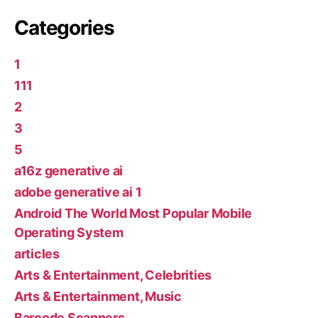
Categories
1
111
2
3
5
a16z generative ai
adobe generative ai 1
Android The World Most Popular Mobile
Operating System
articles
Arts & Entertainment, Celebrities
Arts & Entertainment, Music
Barcode Scanners