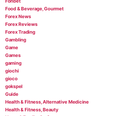
Fonbet
Food & Beverage, Gourmet
Forex News
Forex Reviews
Forex Trading
Gambling
Game
Games
gaming
giochi
gioco
gokspel
Guide
Health & Fitness, Alternative Medicine
Health & Fitness, Beauty