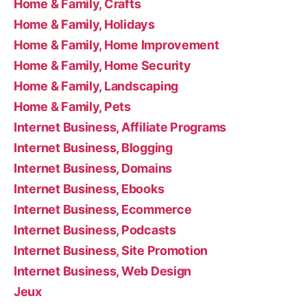
Home & Family, Crafts
Home & Family, Holidays
Home & Family, Home Improvement
Home & Family, Home Security
Home & Family, Landscaping
Home & Family, Pets
Internet Business, Affiliate Programs
Internet Business, Blogging
Internet Business, Domains
Internet Business, Ebooks
Internet Business, Ecommerce
Internet Business, Podcasts
Internet Business, Site Promotion
Internet Business, Web Design
Jeux