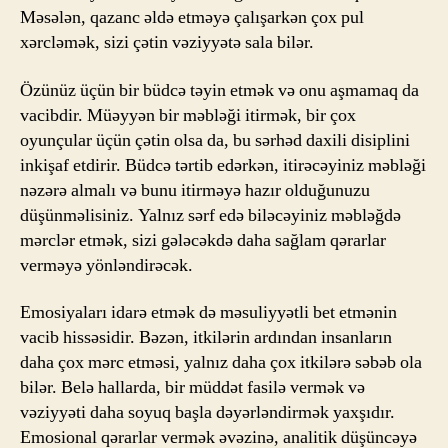
Məsələn, qazanc əldə etməyə çalışarkən çox pul
xərcləmək, sizi çətin vəziyyətə sala bilər.
Özünüz üçün bir büdcə təyin etmək və onu aşmamaq da
vacibdir. Müəyyən bir məbləği itirmək, bir çox
oyunçular üçün çətin olsa da, bu sərhəd daxili disiplini
inkişaf etdirir. Büdcə tərtib edərkən, itirəcəyiniz məbləği
nəzərə almalı və bunu itirməyə hazır olduğunuzu
düşünməlisiniz. Yalnız sərf edə biləcəyiniz məbləğdə
mərclər etmək, sizi gələcəkdə daha sağlam qərarlar
verməyə yönləndirəcək.
Emosiyaları idarə etmək də məsuliyyətli bet etmənin
vacib hissəsidir. Bəzən, itkilərin ardından insanların
daha çox mərc etməsi, yalnız daha çox itkilərə səbəb ola
bilər. Belə hallarda, bir müddət fasilə vermək və
vəziyyəti daha soyuq başla dəyərləndirmək yaxşıdır.
Emosional qərarlar vermək əvəzinə, analitik düşüncəyə