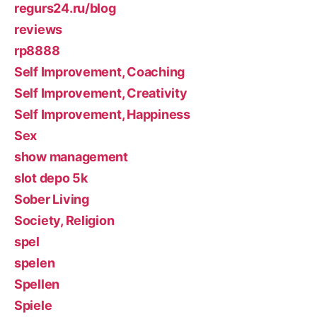
regurs24.ru/blog
reviews
rp8888
Self Improvement, Coaching
Self Improvement, Creativity
Self Improvement, Happiness
Sex
show management
slot depo 5k
Sober Living
Society, Religion
spel
spelen
Spellen
Spiele