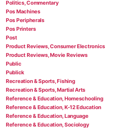
Politics, Commentary
Pos Machines
Pos Peripherals
Pos Printers
Post
Product Reviews, Consumer Electronics
Product Reviews, Movie Reviews
Public
Publick
Recreation & Sports, Fishing
Recreation & Sports, Martial Arts
Reference & Education, Homeschooling
Reference & Education, K-12 Education
Reference & Education, Language
Reference & Education, Sociology