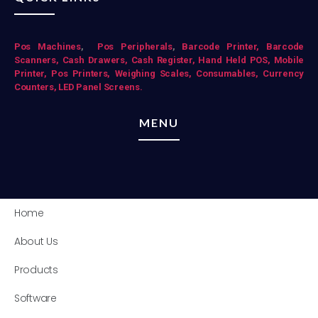
Pos Mac
hines
,
Pos Peripherals
,
Barcode Printer,
Barcode
Scanners,
Cash Drawers,
Cash Register,
Hand Held POS,
Mobile
Printer,
Pos Printers,
Weighing Scales,
Consumables,
Currency
Counters,
LED Panel Screens.
MENU
Home
About Us
Products
Software