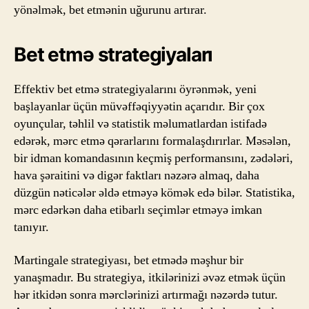
yönəlmək, bet etmənin uğurunu artırar.
Bet etmə strategiyaları
Effektiv bet etmə strategiyalarını öyrənmək, yeni
başlayanlar üçün müvəffəqiyyətin açarıdır. Bir çox
oyunçular, təhlil və statistik məlumatlardan istifadə
edərək, mərc etmə qərarlarını formalaşdırırlar. Məsələn,
bir idman komandasının keçmiş performansını, zədələri,
hava şəraitini və digər faktları nəzərə almaq, daha
düzgün nəticələr əldə etməyə kömək edə bilər. Statistika,
mərc edərkən daha etibarlı seçimlər etməyə imkan
tanıyır.
Martingale strategiyası, bet etmədə məşhur bir
yanaşmadır. Bu strategiya, itkilərinizi əvəz etmək üçün
hər itkidən sonra mərclərinizi artırmağı nəzərdə tutur.