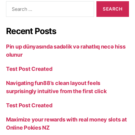
Recent Posts
Pin up dünyasında sadəlik və rahatlıq necə hiss
olunur
Test Post Created
Navigating fun88’s clean layout feels
surprisingly intuitive from the first click
Test Post Created
Maximize your rewards with real money slots at
Online Pokies NZ