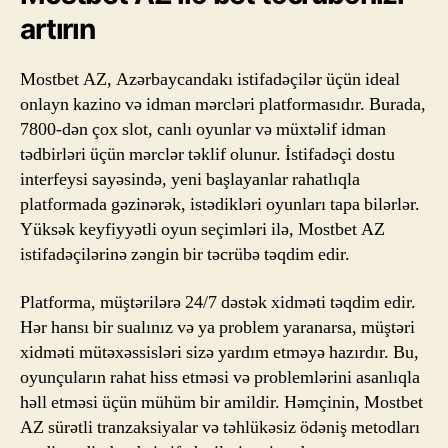
artırın
Mostbet AZ, Azərbaycandakı istifadəçilər üçün ideal
onlayn kazino və idman mərcləri platformasıdır. Burada,
7800-dən çox slot, canlı oyunlar və müxtəlif idman
tədbirləri üçün mərclər təklif olunur. İstifadəçi dostu
interfeysi sayəsində, yeni başlayanlar rahatlıqla
platformada gəzinərək, istədikləri oyunları tapa bilərlər.
Yüksək keyfiyyətli oyun seçimləri ilə, Mostbet AZ
istifadəçilərinə zəngin bir təcrübə təqdim edir.
Platforma, müştərilərə 24/7 dəstək xidməti təqdim edir.
Hər hansı bir sualınız və ya problem yaranarsa, müştəri
xidməti mütəxəssisləri sizə yardım etməyə hazırdır. Bu,
oyunçuların rahat hiss etməsi və problemlərini asanlıqla
həll etməsi üçün mühüm bir amildir. Həmçinin, Mostbet
AZ sürətli tranzaksiyalar və təhlükəsiz ödəniş metodları