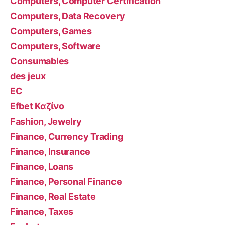
Computers, Computer Certification
Computers, Data Recovery
Computers, Games
Computers, Software
Consumables
des jeux
EC
Efbet Καζίνο
Fashion, Jewelry
Finance, Currency Trading
Finance, Insurance
Finance, Loans
Finance, Personal Finance
Finance, Real Estate
Finance, Taxes