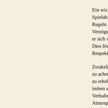
Ein wich
Spielab
Regeln 
Verzöge
er sich
Dies fö
Respekt
Zusätzl
zu acht
zu erhö
indem s
Verhalt
Atmosph