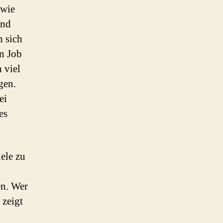
 wie
und
n sich
en Job
 viel
gen.
ei
es
iele zu
en. Wer
 zeigt
h