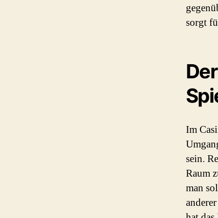
gegenüb
sorgt f
Der
Spi
Im Casi
Umgang 
sein. R
Raum zu
man sol
anderer
hat das