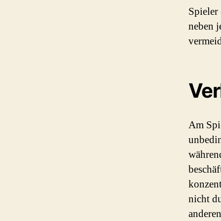
Spieler
neben j
vermeid
Ver
Am Spie
unbedin
während
beschäf
konzent
nicht d
anderen