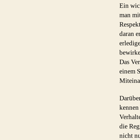
Ein wic
man mit
Respekt
daran e
erledig
bewirke
Das Ver
einem S
Miteina
Darüber
kennen 
Verhalt
die Reg
nicht n