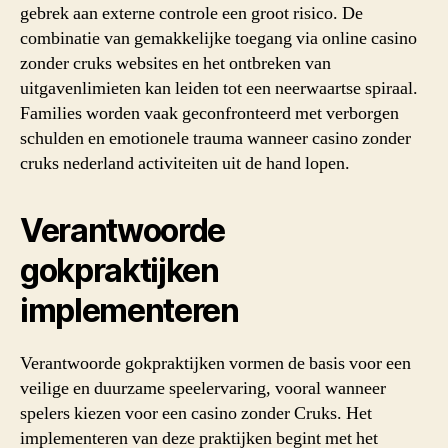
gebrek aan externe controle een groot risico. De
combinatie van gemakkelijke toegang via online casino
zonder cruks websites en het ontbreken van
uitgavenlimieten kan leiden tot een neerwaartse spiraal.
Families worden vaak geconfronteerd met verborgen
schulden en emotionele trauma wanneer casino zonder
cruks nederland activiteiten uit de hand lopen.
Verantwoorde
gokpraktijken
implementeren
Verantwoorde gokpraktijken vormen de basis voor een
veilige en duurzame speelervaring, vooral wanneer
spelers kiezen voor een casino zonder Cruks. Het
implementeren van deze praktijken begint met het