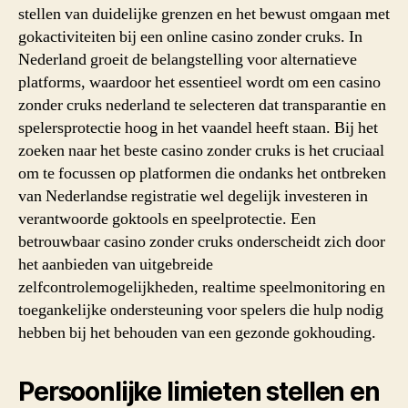
stellen van duidelijke grenzen en het bewust omgaan met
gokactiviteiten bij een online casino zonder cruks. In
Nederland groeit de belangstelling voor alternatieve
platforms, waardoor het essentieel wordt om een casino
zonder cruks nederland te selecteren dat transparantie en
spelersprotectie hoog in het vaandel heeft staan. Bij het
zoeken naar het beste casino zonder cruks is het cruciaal
om te focussen op platformen die ondanks het ontbreken
van Nederlandse registratie wel degelijk investeren in
verantwoorde goktools en speelprotectie. Een
betrouwbaar casino zonder cruks onderscheidt zich door
het aanbieden van uitgebreide
zelfcontrolemogelijkheden, realtime speelmonitoring en
toegankelijke ondersteuning voor spelers die hulp nodig
hebben bij het behouden van een gezonde gokhouding.
Persoonlijke limieten stellen en