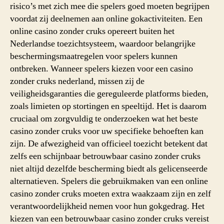
risico’s met zich mee die spelers goed moeten begrijpen
voordat zij deelnemen aan online gokactiviteiten. Een
online casino zonder cruks opereert buiten het
Nederlandse toezichtsysteem, waardoor belangrijke
beschermingsmaatregelen voor spelers kunnen
ontbreken. Wanneer spelers kiezen voor een casino
zonder cruks nederland, missen zij de
veiligheidsgaranties die gereguleerde platforms bieden,
zoals limieten op stortingen en speeltijd. Het is daarom
cruciaal om zorgvuldig te onderzoeken wat het beste
casino zonder cruks voor uw specifieke behoeften kan
zijn. De afwezigheid van officieel toezicht betekent dat
zelfs een schijnbaar betrouwbaar casino zonder cruks
niet altijd dezelfde bescherming biedt als gelicenseerde
alternatieven. Spelers die gebruikmaken van een online
casino zonder cruks moeten extra waakzaam zijn en zelf
verantwoordelijkheid nemen voor hun gokgedrag. Het
kiezen van een betrouwbaar casino zonder cruks vereist