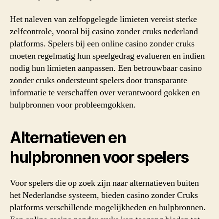
Het naleven van zelfopgelegde limieten vereist sterke
zelfcontrole, vooral bij casino zonder cruks nederland
platforms. Spelers bij een online casino zonder cruks
moeten regelmatig hun speelgedrag evalueren en indien
nodig hun limieten aanpassen. Een betrouwbaar casino
zonder cruks ondersteunt spelers door transparante
informatie te verschaffen over verantwoord gokken en
hulpbronnen voor probleemgokken.
Alternatieven en
hulpbronnen voor spelers
Voor spelers die op zoek zijn naar alternatieven buiten
het Nederlandse systeem, bieden casino zonder Cruks
platforms verschillende mogelijkheden en hulpbronnen.