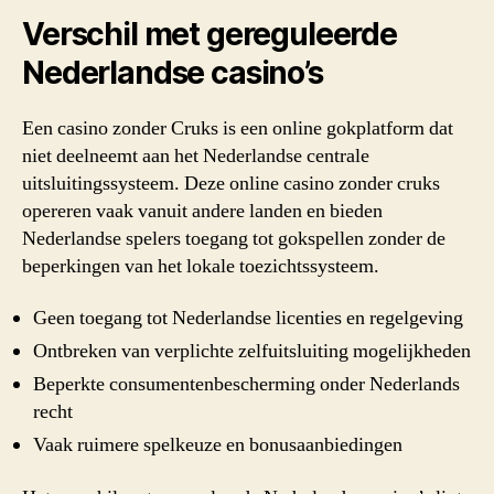
Verschil met gereguleerde
Nederlandse casino’s
Een casino zonder Cruks is een online gokplatform dat
niet deelneemt aan het Nederlandse centrale
uitsluitingssysteem. Deze online casino zonder cruks
opereren vaak vanuit andere landen en bieden
Nederlandse spelers toegang tot gokspellen zonder de
beperkingen van het lokale toezichtssysteem.
Geen toegang tot Nederlandse licenties en regelgeving
Ontbreken van verplichte zelfuitsluiting mogelijkheden
Beperkte consumentenbescherming onder Nederlands
recht
Vaak ruimere spelkeuze en bonusaanbiedingen