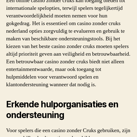
Een online casino zonder cruks kan toegang bieden tot
internationale spelopties, terwijl spelers tegelijkertijd
verantwoordelijkheid moeten nemen voor hun
gokgedrag. Het is essentieel om casino zonder cruks
nederland opties zorgvuldig te evalueren en gebruik te
maken van beschikbare ondersteuningstools. Bij het
kiezen van het beste casino zonder cruks moeten spelers
altijd prioriteit geven aan veiligheid en betrouwbaarheid.
Een betrouwbaar casino zonder cruks biedt niet alleen
entertainmentwaarde, maar ook toegang tot
hulpmiddelen voor verantwoord spelen en
klantondersteuning wanneer dat nodig is.
Erkende hulporganisaties en
ondersteuning
Voor spelers die een casino zonder Cruks gebruiken, zijn