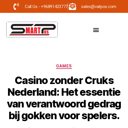
Call Us - +96891423777
sales@vatpos.com
GAMES
Casino zonder Cruks
Nederland: Het essentie
van verantwoord gedrag
bij gokken voor spelers.