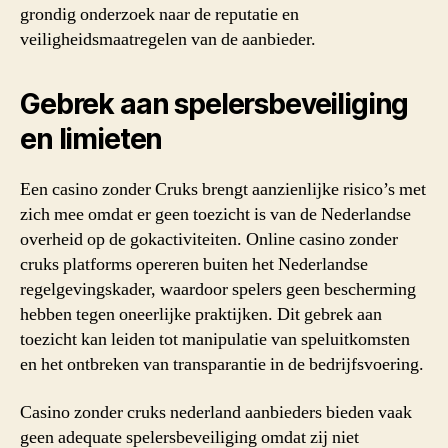
grondig onderzoek naar de reputatie en
veiligheidsmaatregelen van de aanbieder.
Gebrek aan spelersbeveiliging
en limieten
Een casino zonder Cruks brengt aanzienlijke risico’s met
zich mee omdat er geen toezicht is van de Nederlandse
overheid op de gokactiviteiten. Online casino zonder
cruks platforms opereren buiten het Nederlandse
regelgevingskader, waardoor spelers geen bescherming
hebben tegen oneerlijke praktijken. Dit gebrek aan
toezicht kan leiden tot manipulatie van speluitkomsten
en het ontbreken van transparantie in de bedrijfsvoering.
Casino zonder cruks nederland aanbieders bieden vaak
geen adequate spelersbeveiliging omdat zij niet