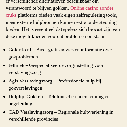
er verschillende alternatieven beschikbaar om
verantwoord te blijven gokken.
Online casino zonder
cruks
platforms bieden vaak eigen zelfregulering tools,
maar externe hulpbronnen kunnen extra ondersteuning
bieden. Het is essentieel dat spelers zich bewust zijn van
deze mogelijkheden voordat problemen ontstaan.
GokInfo.nl – Biedt gratis advies en informatie over
gokproblemen
Jellinek – Gespecialiseerde zorginstelling voor
verslavingszorg
Agis Verslavingszorg – Professionele hulp bij
gokverslavingen
Hulplijn Gokken – Telefonische ondersteuning en
begeleiding
CAD Verslavingszorg – Regionale hulpverlening in
verschillende provincies