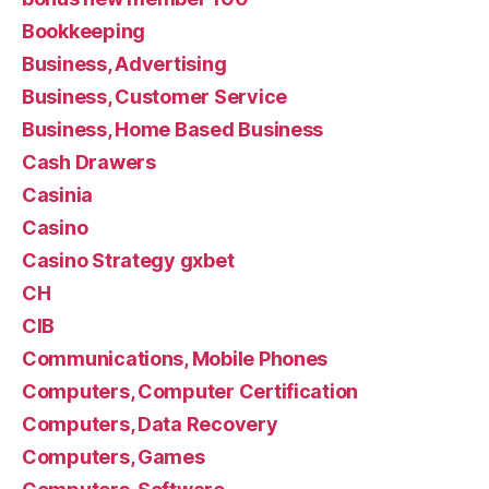
Bookkeeping
Business, Advertising
Business, Customer Service
Business, Home Based Business
Cash Drawers
Casinia
Casino
Casino Strategy gxbet
CH
CIB
Communications, Mobile Phones
Computers, Computer Certification
Computers, Data Recovery
Computers, Games