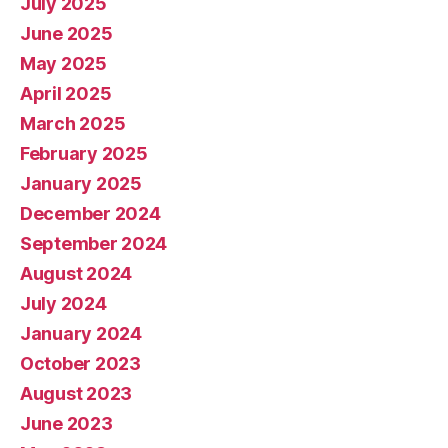
July 2025
June 2025
May 2025
April 2025
March 2025
February 2025
January 2025
December 2024
September 2024
August 2024
July 2024
January 2024
October 2023
August 2023
June 2023