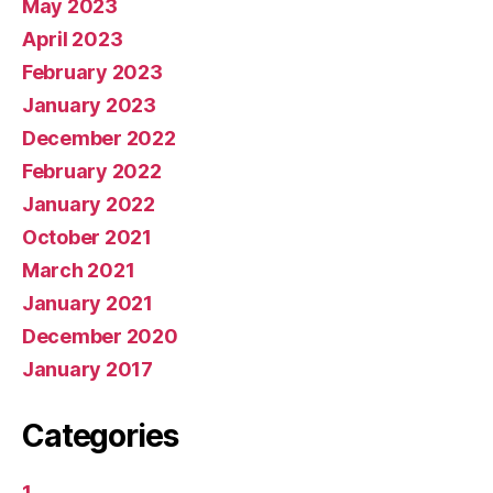
May 2023
April 2023
February 2023
January 2023
December 2022
February 2022
January 2022
October 2021
March 2021
January 2021
December 2020
January 2017
Categories
1