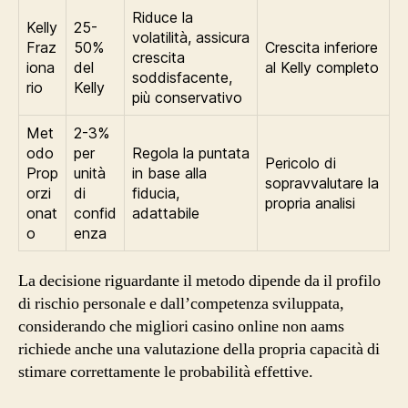
Riduce la
Kelly
25-
volatilità, assicura
Fraz
50%
Crescita inferiore
crescita
iona
del
al Kelly completo
soddisfacente,
rio
Kelly
più conservativo
Met
2-3%
odo
per
Regola la puntata
Pericolo di
Prop
unità
in base alla
sopravvalutare la
orzi
di
fiducia,
propria analisi
onat
confid
adattabile
o
enza
La decisione riguardante il metodo dipende da il profilo
di rischio personale e dall’competenza sviluppata,
considerando che migliori casino online non aams
richiede anche una valutazione della propria capacità di
stimare correttamente le probabilità effettive.