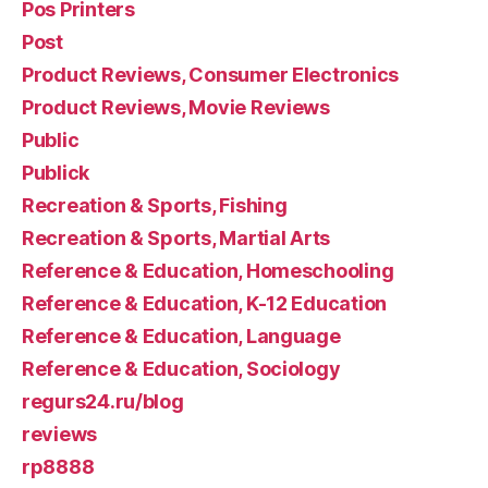
Pos Printers
Post
Product Reviews, Consumer Electronics
Product Reviews, Movie Reviews
Public
Publick
Recreation & Sports, Fishing
Recreation & Sports, Martial Arts
Reference & Education, Homeschooling
Reference & Education, K-12 Education
Reference & Education, Language
Reference & Education, Sociology
regurs24.ru/blog
reviews
rp8888