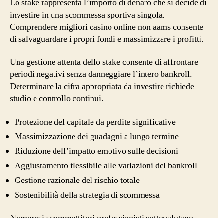
Lo stake rappresenta l’importo di denaro che si decide di
investire in una scommessa sportiva singola.
Comprendere migliori casino online non aams consente
di salvaguardare i propri fondi e massimizzare i profitti.
Una gestione attenta dello stake consente di affrontare
periodi negativi senza danneggiare l’intero bankroll.
Determinare la cifra appropriata da investire richiede
studio e controllo continui.
Protezione del capitale da perdite significative
Massimizzazione dei guadagni a lungo termine
Riduzione dell’impatto emotivo sulle decisioni
Aggiustamento flessibile alle variazioni del bankroll
Gestione razionale del rischio totale
Sostenibilità della strategia di scommessa
Numerosi scommettitori professionisti sottovalutano