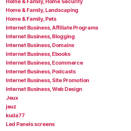
Home & Family, Home Security
Home & Family, Landscaping
Home & Family, Pets
Internet Business, Affiliate Programs
Internet Business, Blogging
Internet Business, Domains
Internet Business, Ebooks
Internet Business, Ecommerce
Internet Business, Podcasts
Internet Business, Site Promotion
Internet Business, Web Design
Jeux
jeuz
kuda77
Led Panels screens