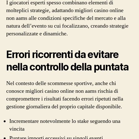
I giocatori esperti spesso combinano elementi di
molteplici strategie, adattando migliori casino online
non aams alle condizioni specifiche del mercato e alla
natura dell’evento su cui focalizzano, creando strategie
personalizzate e dinamiche.
Errori ricorrenti da evitare
nella controllo della puntata
Nel contesto delle scommesse sportive, anche chi
conosce migliori casino online non aams rischia di
compromettere i risultati facendo errori ripetuti nella
gestione giornaliera del proprio capitale disponibile.
Incrementare notevolmente lo stake seguendo una
vincita
Puntare importi eccessivi su singoli eventi