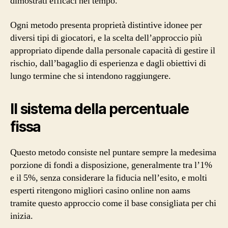
dimostrati efficaci nel tempo.
Ogni metodo presenta proprietà distintive idonee per
diversi tipi di giocatori, e la scelta dell’approccio più
appropriato dipende dalla personale capacità di gestire il
rischio, dall’bagaglio di esperienza e dagli obiettivi di
lungo termine che si intendono raggiungere.
Il sistema della percentuale
fissa
Questo metodo consiste nel puntare sempre la medesima
porzione di fondi a disposizione, generalmente tra l’1%
e il 5%, senza considerare la fiducia nell’esito, e molti
esperti ritengono migliori casino online non aams
tramite questo approccio come il base consigliata per chi
inizia.