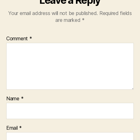
Leave a Reply
Your email address will not be published.
Required fields
are marked
*
Comment
*
Name
*
Email
*