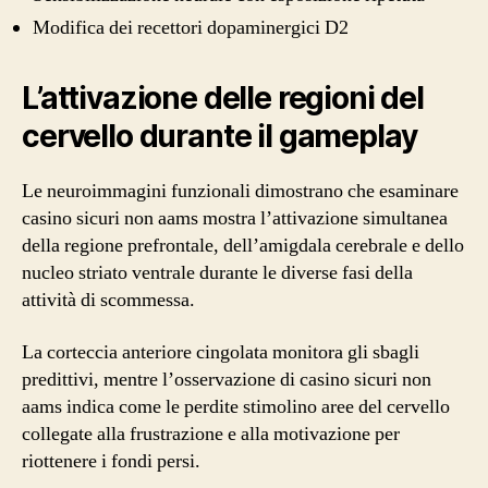
Modifica dei recettori dopaminergici D2
L’attivazione delle regioni del
cervello durante il gameplay
Le neuroimmagini funzionali dimostrano che esaminare
casino sicuri non aams mostra l’attivazione simultanea
della regione prefrontale, dell’amigdala cerebrale e dello
nucleo striato ventrale durante le diverse fasi della
attività di scommessa.
La corteccia anteriore cingolata monitora gli sbagli
predittivi, mentre l’osservazione di casino sicuri non
aams indica come le perdite stimolino aree del cervello
collegate alla frustrazione e alla motivazione per
riottenere i fondi persi.