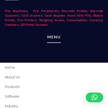
Pos Mac
hines
,
Pos Peripherals
,
Barcode Printer,
Barcode
Scanners,
Cash Drawers,
Cash Register,
Hand Held POS,
Mobile
Printer,
Pos Printers,
Weighing Scales,
Consumables,
Currency
Counters,
LED Panel Screens.
MENU
Home
About Us
Products
Software
Industry