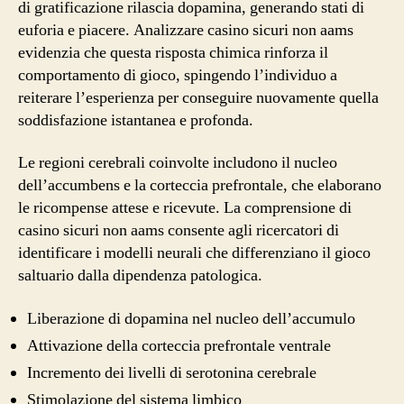
di gratificazione rilascia dopamina, generando stati di
euforia e piacere. Analizzare casino sicuri non aams
evidenzia che questa risposta chimica rinforza il
comportamento di gioco, spingendo l’individuo a
reiterare l’esperienza per conseguire nuovamente quella
soddisfazione istantanea e profonda.
Le regioni cerebrali coinvolte includono il nucleo
dell’accumbens e la corteccia prefrontale, che elaborano
le ricompense attese e ricevute. La comprensione di
casino sicuri non aams consente agli ricercatori di
identificare i modelli neurali che differenziano il gioco
saltuario dalla dipendenza patologica.
Liberazione di dopamina nel nucleo dell’accumulo
Attivazione della corteccia prefrontale ventrale
Incremento dei livelli di serotonina cerebrale
Stimolazione del sistema limbico