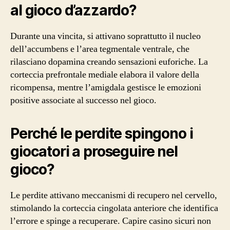
al gioco d’azzardo?
Durante una vincita, si attivano soprattutto il nucleo
dell’accumbens e l’area tegmentale ventrale, che
rilasciano dopamina creando sensazioni euforiche. La
corteccia prefrontale mediale elabora il valore della
ricompensa, mentre l’amigdala gestisce le emozioni
positive associate al successo nel gioco.
Perché le perdite spingono i
giocatori a proseguire nel
gioco?
Le perdite attivano meccanismi di recupero nel cervello,
stimolando la corteccia cingolata anteriore che identifica
l’errore e spinge a recuperare. Capire casino sicuri non