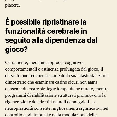
piacere.
È possibile ripristinare la
funzionalità cerebrale in
seguito alla dipendenza dal
gioco?
Certamente, mediante approcci cognitivo-
comportamentali e astinenza prolungata dal gioco, il
cervello può recuperare parte della sua plasticità. Studi
dimostrano che esaminare casino sicuri non aams
consente di creare strategie terapeutiche mirate, mentre
programmi di riabilitazione strutturati promuovono la
rigenerazione dei circuiti neurali danneggiati. La
neuroplasticità consente miglioramenti significativi nel
controllo degli impulsi e nella modulazione delle