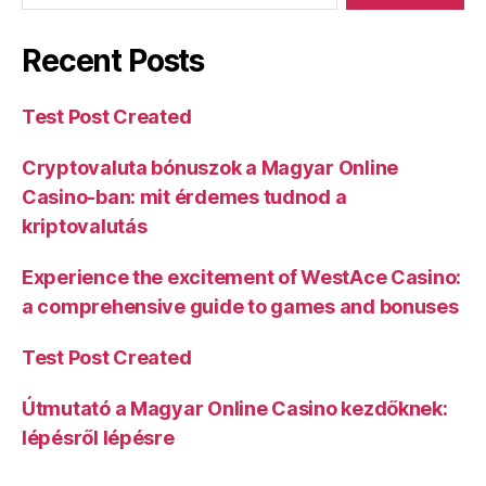
Recent Posts
Test Post Created
Cryptovaluta bónuszok a Magyar Online
Casino-ban: mit érdemes tudnod a
kriptovalutás
Experience the excitement of WestAce Casino:
a comprehensive guide to games and bonuses
Test Post Created
Útmutató a Magyar Online Casino kezdőknek:
lépésről lépésre