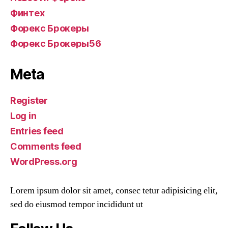
Финтех
Форекс Брокеры
Форекс Брокеры56
Meta
Register
Log in
Entries feed
Comments feed
WordPress.org
Lorem ipsum dolor sit amet, consec tetur adipisicing elit,
sed do eiusmod tempor incididunt ut