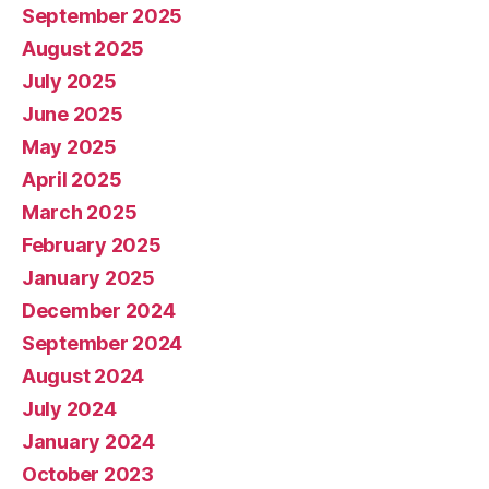
September 2025
August 2025
July 2025
June 2025
May 2025
April 2025
March 2025
February 2025
January 2025
December 2024
September 2024
August 2024
July 2024
January 2024
October 2023