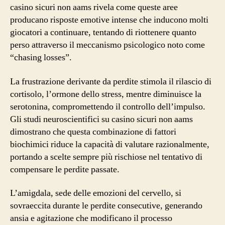
casino sicuri non aams rivela come queste aree
producano risposte emotive intense che inducono molti
giocatori a continuare, tentando di riottenere quanto
perso attraverso il meccanismo psicologico noto come
“chasing losses”.
La frustrazione derivante da perdite stimola il rilascio di
cortisolo, l’ormone dello stress, mentre diminuisce la
serotonina, compromettendo il controllo dell’impulso.
Gli studi neuroscientifici su casino sicuri non aams
dimostrano che questa combinazione di fattori
biochimici riduce la capacità di valutare razionalmente,
portando a scelte sempre più rischiose nel tentativo di
compensare le perdite passate.
L’amigdala, sede delle emozioni del cervello, si
sovraeccita durante le perdite consecutive, generando
ansia e agitazione che modificano il processo