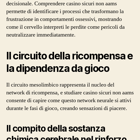
decisionale. Comprendere casino sicuri non aams
permette di identificare i processi che trasformano la
frustrazione in comportamenti ossessivi, mostrando
come il cervello interpreti le perdite come pericoli da
neutralizzare immediatamente.
Il circuito della ricompensa e
la dipendenza da gioco
Il circuito mesolimbico rappresenta il nucleo del
network di ricompensa, e studiare casino sicuri non aams
consente di capire come questo network neurale si attivi
durante le fasi di gioco, creando sensazioni di piacere.
Il compito della sostanza
chimica cerebrale nel rinforzo