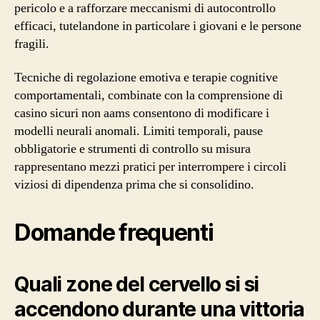
pericolo e a rafforzare meccanismi di autocontrollo
efficaci, tutelandone in particolare i giovani e le persone
fragili.
Tecniche di regolazione emotiva e terapie cognitive
comportamentali, combinate con la comprensione di
casino sicuri non aams consentono di modificare i
modelli neurali anomali. Limiti temporali, pause
obbligatorie e strumenti di controllo su misura
rappresentano mezzi pratici per interrompere i circoli
viziosi di dipendenza prima che si consolidino.
Domande frequenti
Quali zone del cervello si si
accendono durante una vittoria