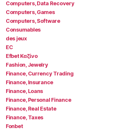
Computers, Data Recovery
Computers, Games
Computers, Software
Consumables
des jeux
EC
Efbet Καζίνο
Fashion, Jewelry
Finance, Currency Trading
Finance, Insurance
Finance, Loans
Finance, Personal Finance
Finance, Real Estate
Finance, Taxes
Fonbet