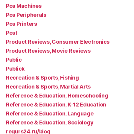
Pos Machines
Pos Peripherals
Pos Printers
Post
Product Reviews, Consumer Electronics
Product Reviews, Movie Reviews
Public
Publick
Recreation & Sports, Fishing
Recreation & Sports, Martial Arts
Reference & Education, Homeschooling
Reference & Education, K-12 Education
Reference & Education, Language
Reference & Education, Sociology
regurs24.ru/blog