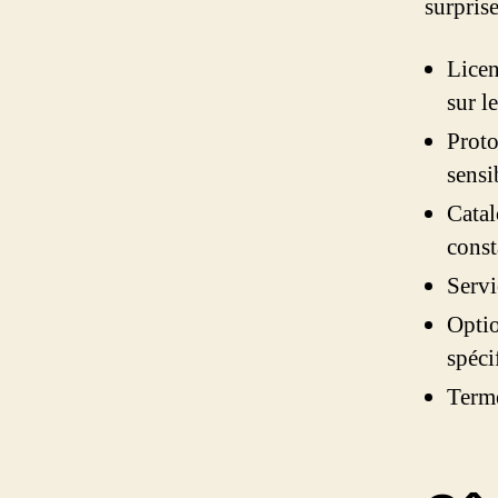
surprise
Licen
sur l
Proto
sensi
Catal
cons
Servi
Optio
spéc
Terme