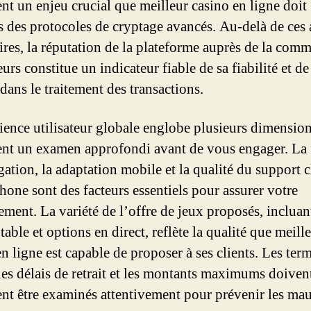
nt un enjeu crucial que meilleur casino en ligne doit 
rs des protocoles de cryptage avancés. Au-delà de ces 
aires, la réputation de la plateforme auprès de la com
urs constitue un indicateur fiable de sa fiabilité et de
dans le traitement des transactions.
ience utilisateur globale englobe plusieurs dimensio
ent un examen approfondi avant de vous engager. La 
ation, la adaptation mobile et la qualité du support c
hone sont des facteurs essentiels pour assurer votre
ment. La variété de l’offre de jeux proposés, incluant
table et options en direct, reflète la qualité que meill
n ligne est capable de proposer à ses clients. Les ter
les délais de retrait et les montants maximums doiven
nt être examinés attentivement pour prévenir les ma