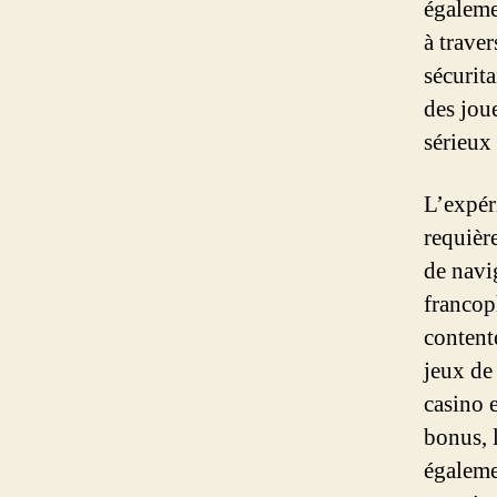
égaleme
à trave
sécurit
des joue
sérieux 
L’expér
requièr
de navig
francop
contente
jeux de 
casino e
bonus, 
égaleme