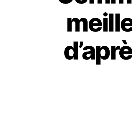
meille
d’apr