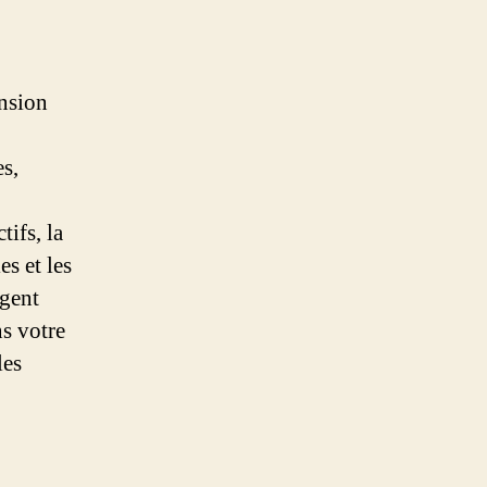
nsion
es,
tifs, la
es et les
igent
s votre
les