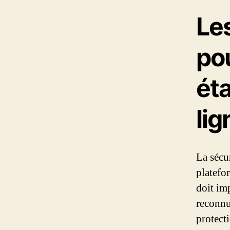
Le
pou
ét
lig
La sécur
platefo
doit im
reconn
protect