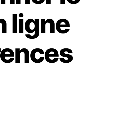
n ligne
rences