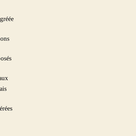
agréée
ions
posés
naux
ais
érées