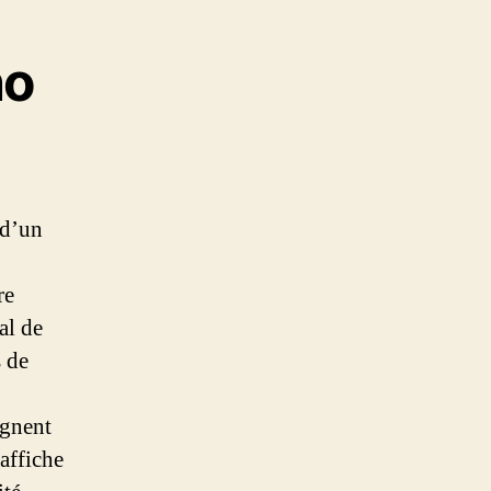
no
 d’un
re
al de
s de
ignent
affiche