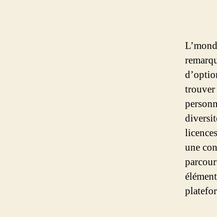
L’monde
remarqu
d’option
trouver
personne
diversit
licences
une con
parcour
élément
platefo