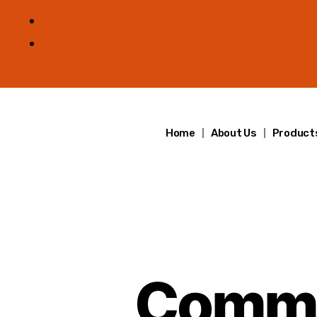
Home
About Us
Product
Commen