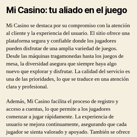
Mi Casino: tu aliado en el juego
Mi Casino se destaca por su compromiso con la atención
al cliente y la experiencia del usuario. El sitio ofrece una
plataforma segura y confiable donde los jugadores
pueden disfrutar de una amplia variedad de juegos.
Desde las máquinas tragamonedas hasta los juegos de
mesa, la diversidad asegura que siempre haya algo
nuevo que explorar y disfrutar. La calidad del servicio es
una de las prioridades, lo que se traduce en una atención
clara y profesional.
Además, Mi Casino facilita el proceso de registro y
acceso a cuentas, lo que permite a los jugadores
comenzar a jugar rápidamente. La experiencia de
usuario se mejora continuamente, asegurando que cada
jugador se sienta valorado y apoyado. También se ofrece