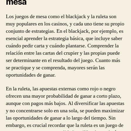
mesa
Los juegos de mesa como el blackjack y la ruleta son
muy populares en los casinos, y cada uno tiene su propio
conjunto de estrategias. En el blackjack, por ejemplo, es
esencial aprender la estrategia básica, que incluye saber
cuándo pedir carta y cuándo plantarse. Comprender la
relación entre las cartas del crupier y las propias puede
ser determinante en el resultado del juego. Cuanto más
se practique y se comprenda, mayores serán las
oportunidades de ganar.
En la ruleta, las apuestas externas como rojo o negro
ofrecen una mayor probabilidad de ganar a corto plazo,
aunque con pagos más bajos. Al diversificar las apuestas
y no concentrarse solo en una sola, se pueden maximizar
las oportunidades de ganar a lo largo del tiempo. Sin
embargo, es crucial recordar que la ruleta es un juego de