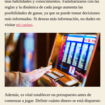
más habilidades y conocimientos. Familiarizarse con las
reglas y la dinámica de cada juego aumenta las
posibilidades de ganar, ya que se puede tomar decisiones
más informadas. Si deseas más información, no dudes en
visitar
mi casino
.
Además, es vital establecer un presupuesto antes de
comenzar a jugar. Definir cuánto dinero se está dispuesto