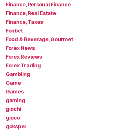
Finance, Personal Finance
Finance, Real Estate
Finance, Taxes
Fonbet
Food & Beverage, Gourmet
Forex News
Forex Reviews
Forex Trading
Gambling
Game
Games
gaming
giochi
gioco
gokspel