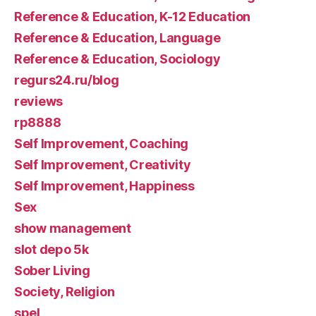
Reference & Education, K-12 Education
Reference & Education, Language
Reference & Education, Sociology
regurs24.ru/blog
reviews
rp8888
Self Improvement, Coaching
Self Improvement, Creativity
Self Improvement, Happiness
Sex
show management
slot depo 5k
Sober Living
Society, Religion
spel