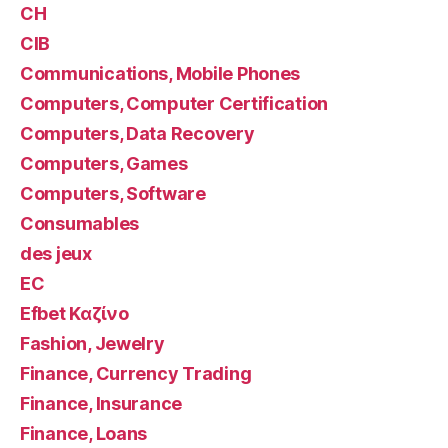
CH
CIB
Communications, Mobile Phones
Computers, Computer Certification
Computers, Data Recovery
Computers, Games
Computers, Software
Consumables
des jeux
EC
Efbet Καζίνο
Fashion, Jewelry
Finance, Currency Trading
Finance, Insurance
Finance, Loans