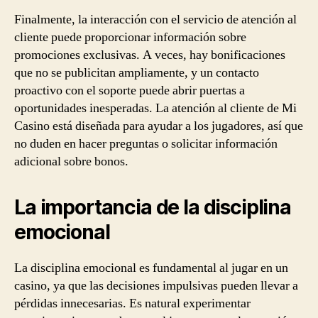
Finalmente, la interacción con el servicio de atención al
cliente puede proporcionar información sobre
promociones exclusivas. A veces, hay bonificaciones
que no se publicitan ampliamente, y un contacto
proactivo con el soporte puede abrir puertas a
oportunidades inesperadas. La atención al cliente de Mi
Casino está diseñada para ayudar a los jugadores, así que
no duden en hacer preguntas o solicitar información
adicional sobre bonos.
La importancia de la disciplina
emocional
La disciplina emocional es fundamental al jugar en un
casino, ya que las decisiones impulsivas pueden llevar a
pérdidas innecesarias. Es natural experimentar