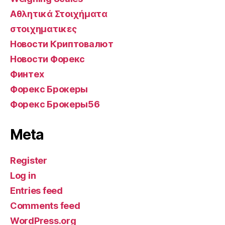
Αθλητικά Στοιχήματα
στοιχηματικες
Новости Криптовалют
Новости Форекс
Финтех
Форекс Брокеры
Форекс Брокеры56
Meta
Register
Log in
Entries feed
Comments feed
WordPress.org