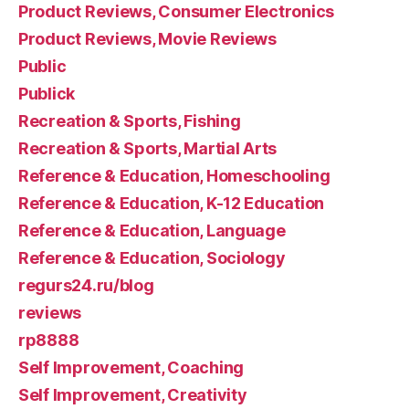
Product Reviews, Consumer Electronics
Product Reviews, Movie Reviews
Public
Publick
Recreation & Sports, Fishing
Recreation & Sports, Martial Arts
Reference & Education, Homeschooling
Reference & Education, K-12 Education
Reference & Education, Language
Reference & Education, Sociology
regurs24.ru/blog
reviews
rp8888
Self Improvement, Coaching
Self Improvement, Creativity