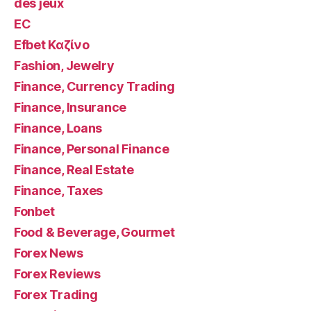
des jeux
EC
Efbet Καζίνο
Fashion, Jewelry
Finance, Currency Trading
Finance, Insurance
Finance, Loans
Finance, Personal Finance
Finance, Real Estate
Finance, Taxes
Fonbet
Food & Beverage, Gourmet
Forex News
Forex Reviews
Forex Trading