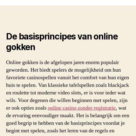
De basisprincipes van online
gokken
Online gokken is de afgelopen jaren enorm populair
geworden. Het biedt spelers de mogelijkheid om hun
favoriete casinospellen vanuit het comfort van hun eigen
huis te spelen. Van klassieke tafelspellen zoals blackjack
en roulette tot moderne video slots, er is voor ieder wat
wils. Voor degenen die willen beginnen met spelen, zijn
er ook opties zoals
online casino zonder registratie
, wat
de ervaring eenvoudiger maakt. Het is belangrijk om een
goed begrip te hebben van de basisprincipes voordat je
begint met spelen, zoals het leren van de regels en