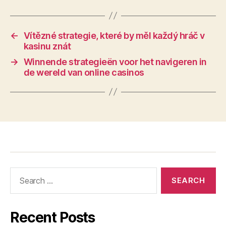
←
Vítězné strategie, které by měl každý hráč v
kasinu znát
→
Winnende strategieën voor het navigeren in
de wereld van online casinos
Recent Posts