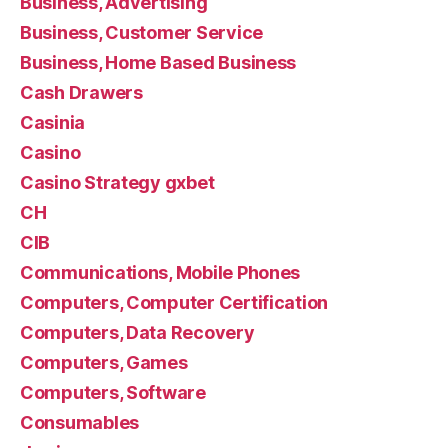
Business, Advertising
Business, Customer Service
Business, Home Based Business
Cash Drawers
Casinia
Casino
Casino Strategy gxbet
CH
CIB
Communications, Mobile Phones
Computers, Computer Certification
Computers, Data Recovery
Computers, Games
Computers, Software
Consumables