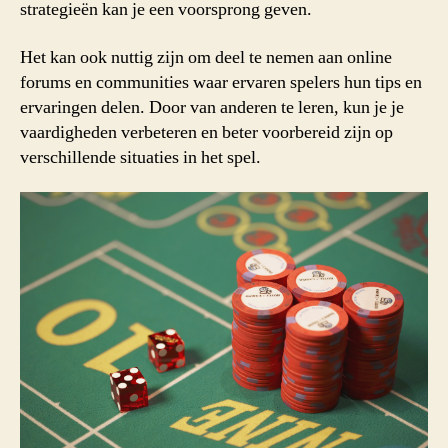
strategieën kan je een voorsprong geven.
Het kan ook nuttig zijn om deel te nemen aan online
forums en communities waar ervaren spelers hun tips en
ervaringen delen. Door van anderen te leren, kun je je
vaardigheden verbeteren en beter voorbereid zijn op
verschillende situaties in het spel.