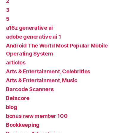
2
3
5
a16z generative ai
adobe generative ai 1
Android The World Most Popular Mobile
Operating System
articles
Arts & Entertainment, Celebrities
Arts & Entertainment, Music
Barcode Scanners
Betscore
blog
bonus new member 100
Bookkeeping