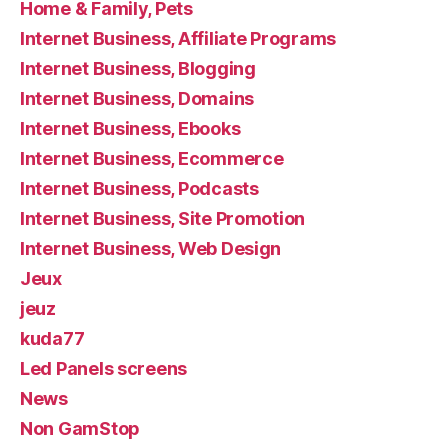
Home & Family, Pets
Internet Business, Affiliate Programs
Internet Business, Blogging
Internet Business, Domains
Internet Business, Ebooks
Internet Business, Ecommerce
Internet Business, Podcasts
Internet Business, Site Promotion
Internet Business, Web Design
Jeux
jeuz
kuda77
Led Panels screens
News
Non GamStop