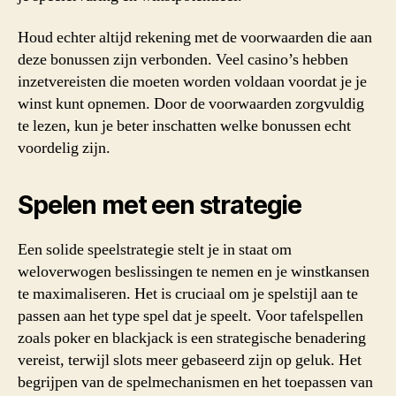
Houd echter altijd rekening met de voorwaarden die aan
deze bonussen zijn verbonden. Veel casino’s hebben
inzetvereisten die moeten worden voldaan voordat je je
winst kunt opnemen. Door de voorwaarden zorgvuldig
te lezen, kun je beter inschatten welke bonussen echt
voordelig zijn.
Spelen met een strategie
Een solide speelstrategie stelt je in staat om
weloverwogen beslissingen te nemen en je winstkansen
te maximaliseren. Het is cruciaal om je spelstijl aan te
passen aan het type spel dat je speelt. Voor tafelspellen
zoals poker en blackjack is een strategische benadering
vereist, terwijl slots meer gebaseerd zijn op geluk. Het
begrijpen van de spelmechanismen en het toepassen van