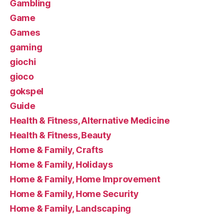
Gambling
Game
Games
gaming
giochi
gioco
gokspel
Guide
Health & Fitness, Alternative Medicine
Health & Fitness, Beauty
Home & Family, Crafts
Home & Family, Holidays
Home & Family, Home Improvement
Home & Family, Home Security
Home & Family, Landscaping