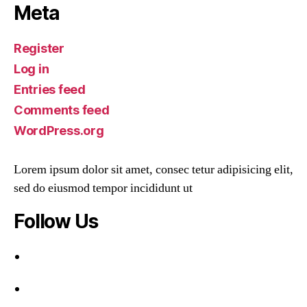
Meta
Register
Log in
Entries feed
Comments feed
WordPress.org
Lorem ipsum dolor sit amet, consec tetur adipisicing elit,
sed do eiusmod tempor incididunt ut
Follow Us