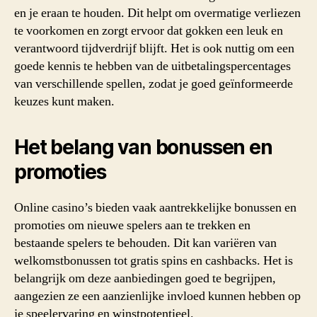
en je eraan te houden. Dit helpt om overmatige verliezen
te voorkomen en zorgt ervoor dat gokken een leuk en
verantwoord tijdverdrijf blijft. Het is ook nuttig om een
goede kennis te hebben van de uitbetalingspercentages
van verschillende spellen, zodat je goed geïnformeerde
keuzes kunt maken.
Het belang van bonussen en
promoties
Online casino’s bieden vaak aantrekkelijke bonussen en
promoties om nieuwe spelers aan te trekken en
bestaande spelers te behouden. Dit kan variëren van
welkomstbonussen tot gratis spins en cashbacks. Het is
belangrijk om deze aanbiedingen goed te begrijpen,
aangezien ze een aanzienlijke invloed kunnen hebben op
je speelervaring en winstpotentieel.