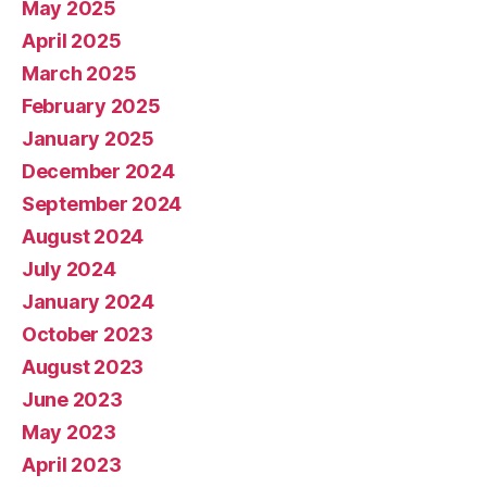
May 2025
April 2025
March 2025
February 2025
January 2025
December 2024
September 2024
August 2024
July 2024
January 2024
October 2023
August 2023
June 2023
May 2023
April 2023