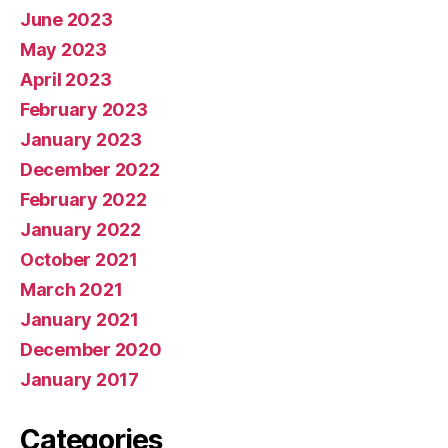
June 2023
May 2023
April 2023
February 2023
January 2023
December 2022
February 2022
January 2022
October 2021
March 2021
January 2021
December 2020
January 2017
Categories