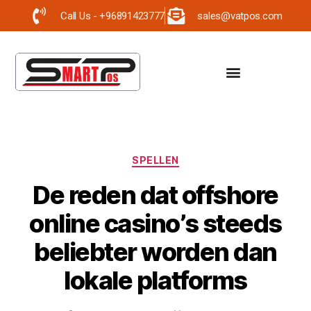
Call Us - +96891423777
sales@vatpos.com
SPELLEN
De reden dat offshore
online casino’s steeds
beliebter worden dan
lokale platforms