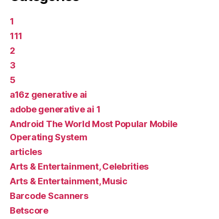
1
111
2
3
5
a16z generative ai
adobe generative ai 1
Android The World Most Popular Mobile
Operating System
articles
Arts & Entertainment, Celebrities
Arts & Entertainment, Music
Barcode Scanners
Betscore