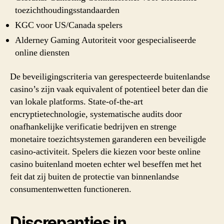
toezichthoudingsstandaarden
KGC voor US/Canada spelers
Alderney Gaming Autoriteit voor gespecialiseerde
online diensten
De beveiligingscriteria van gerespecteerde buitenlandse
casino’s zijn vaak equivalent of potentieel beter dan die
van lokale platforms. State-of-the-art
encryptietechnologie, systematische audits door
onafhankelijke verificatie bedrijven en strenge
monetaire toezichtsystemen garanderen een beveiligde
casino-activiteit. Spelers die kiezen voor beste online
casino buitenland moeten echter wel beseffen met het
feit dat zij buiten de protectie van binnenlandse
consumentenwetten functioneren.
Discrepanties in