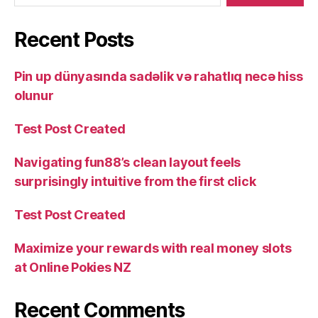
Recent Posts
Pin up dünyasında sadəlik və rahatlıq necə hiss
olunur
Test Post Created
Navigating fun88’s clean layout feels
surprisingly intuitive from the first click
Test Post Created
Maximize your rewards with real money slots
at Online Pokies NZ
Recent Comments