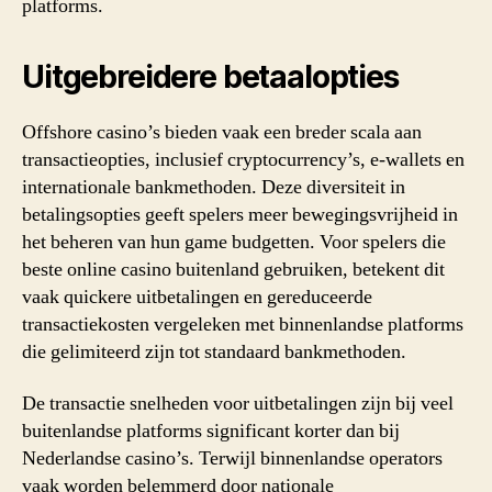
platforms.
Uitgebreidere betaalopties
Offshore casino’s bieden vaak een breder scala aan
transactieopties, inclusief cryptocurrency’s, e-wallets en
internationale bankmethoden. Deze diversiteit in
betalingsopties geeft spelers meer bewegingsvrijheid in
het beheren van hun game budgetten. Voor spelers die
beste online casino buitenland gebruiken, betekent dit
vaak quickere uitbetalingen en gereduceerde
transactiekosten vergeleken met binnenlandse platforms
die gelimiteerd zijn tot standaard bankmethoden.
De transactie snelheden voor uitbetalingen zijn bij veel
buitenlandse platforms significant korter dan bij
Nederlandse casino’s. Terwijl binnenlandse operators
vaak worden belemmerd door nationale