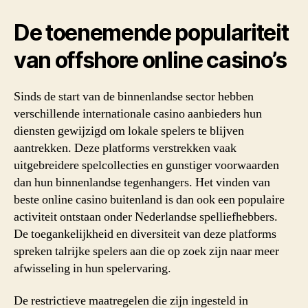
De toenemende populariteit
van offshore online casino’s
Sinds de start van de binnenlandse sector hebben
verschillende internationale casino aanbieders hun
diensten gewijzigd om lokale spelers te blijven
aantrekken. Deze platforms verstrekken vaak
uitgebreidere spelcollecties en gunstiger voorwaarden
dan hun binnenlandse tegenhangers. Het vinden van
beste online casino buitenland is dan ook een populaire
activiteit ontstaan onder Nederlandse spelliefhebbers.
De toegankelijkheid en diversiteit van deze platforms
spreken talrijke spelers aan die op zoek zijn naar meer
afwisseling in hun spelervaring.
De restrictieve maatregelen die zijn ingesteld in