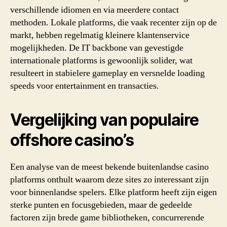
verschillende idiomen en via meerdere contact
methoden. Lokale platforms, die vaak recenter zijn op de
markt, hebben regelmatig kleinere klantenservice
mogelijkheden. De IT backbone van gevestigde
internationale platforms is gewoonlijk solider, wat
resulteert in stabielere gameplay en versnelde loading
speeds voor entertainment en transacties.
Vergelijking van populaire
offshore casino’s
Een analyse van de meest bekende buitenlandse casino
platforms onthult waarom deze sites zo interessant zijn
voor binnenlandse spelers. Elke platform heeft zijn eigen
sterke punten en focusgebieden, maar de gedeelde
factoren zijn brede game bibliotheken, concurrerende