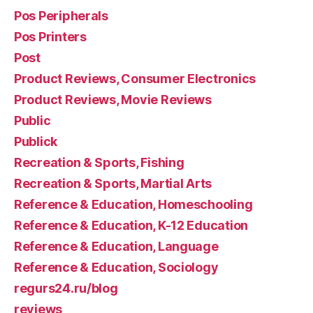
Pos Peripherals
Pos Printers
Post
Product Reviews, Consumer Electronics
Product Reviews, Movie Reviews
Public
Publick
Recreation & Sports, Fishing
Recreation & Sports, Martial Arts
Reference & Education, Homeschooling
Reference & Education, K-12 Education
Reference & Education, Language
Reference & Education, Sociology
regurs24.ru/blog
reviews