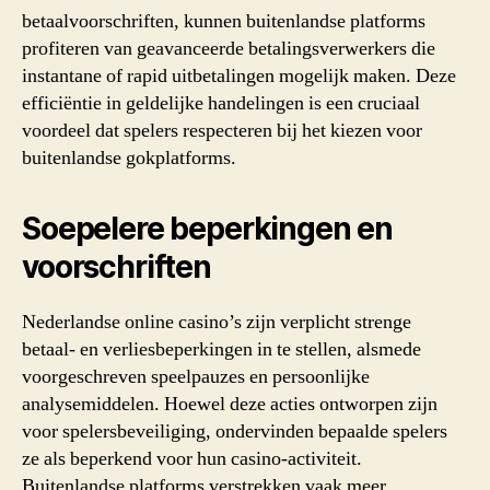
betaalvoorschriften, kunnen buitenlandse platforms
profiteren van geavanceerde betalingsverwerkers die
instantane of rapid uitbetalingen mogelijk maken. Deze
efficiëntie in geldelijke handelingen is een cruciaal
voordeel dat spelers respecteren bij het kiezen voor
buitenlandse gokplatforms.
Soepelere beperkingen en
voorschriften
Nederlandse online casino’s zijn verplicht strenge
betaal- en verliesbeperkingen in te stellen, alsmede
voorgeschreven speelpauzes en persoonlijke
analysemiddelen. Hoewel deze acties ontworpen zijn
voor spelersbeveiliging, ondervinden bepaalde spelers
ze als beperkend voor hun casino-activiteit.
Buitenlandse platforms verstrekken vaak meer