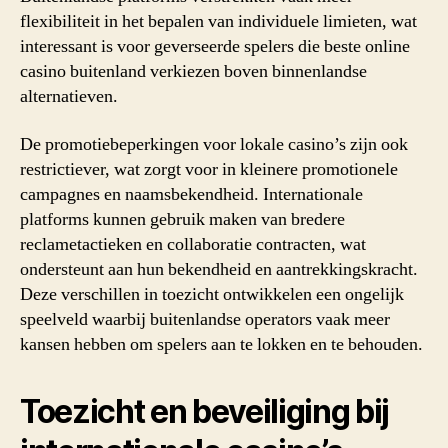
flexibiliteit in het bepalen van individuele limieten, wat
interessant is voor geverseerde spelers die beste online
casino buitenland verkiezen boven binnenlandse
alternatieven.
De promotiebeperkingen voor lokale casino’s zijn ook
restrictiever, wat zorgt voor in kleinere promotionele
campagnes en naamsbekendheid. Internationale
platforms kunnen gebruik maken van bredere
reclametactieken en collaboratie contracten, wat
ondersteunt aan hun bekendheid en aantrekkingskracht.
Deze verschillen in toezicht ontwikkelen een ongelijk
speelveld waarbij buitenlandse operators vaak meer
kansen hebben om spelers aan te lokken en te behouden.
Toezicht en beveiliging bij