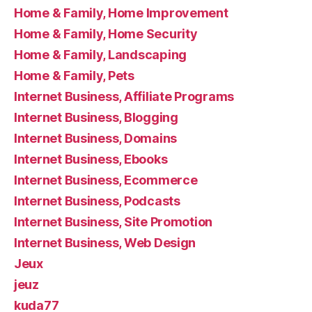
Home & Family, Home Improvement
Home & Family, Home Security
Home & Family, Landscaping
Home & Family, Pets
Internet Business, Affiliate Programs
Internet Business, Blogging
Internet Business, Domains
Internet Business, Ebooks
Internet Business, Ecommerce
Internet Business, Podcasts
Internet Business, Site Promotion
Internet Business, Web Design
Jeux
jeuz
kuda77