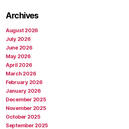
Archives
August 2026
July 2026
June 2026
May 2026
April 2026
March 2026
February 2026
January 2026
December 2025
November 2025
October 2025
September 2025