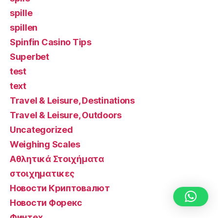
spille
spillen
Spinfin Casino Tips
Superbet
test
text
Travel & Leisure, Destinations
Travel & Leisure, Outdoors
Uncategorized
Weighing Scales
Αθλητικά Στοιχήματα
στοιχηματικες
Новости Криптовалют
Новости Форекс
Финтех