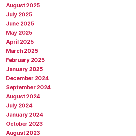
August 2025
July 2025
June 2025
May 2025
April 2025
March 2025
February 2025
January 2025
December 2024
September 2024
August 2024
July 2024
January 2024
October 2023
August 2023