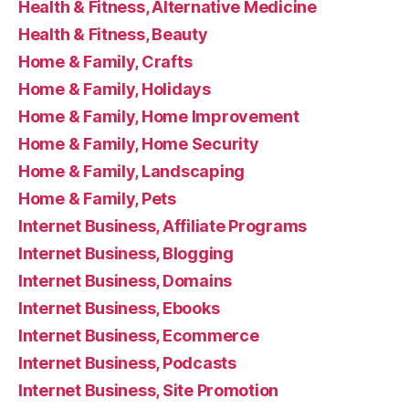
Health & Fitness, Alternative Medicine
Health & Fitness, Beauty
Home & Family, Crafts
Home & Family, Holidays
Home & Family, Home Improvement
Home & Family, Home Security
Home & Family, Landscaping
Home & Family, Pets
Internet Business, Affiliate Programs
Internet Business, Blogging
Internet Business, Domains
Internet Business, Ebooks
Internet Business, Ecommerce
Internet Business, Podcasts
Internet Business, Site Promotion