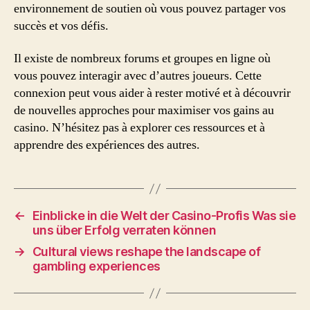
environnement de soutien où vous pouvez partager vos
succès et vos défis.
Il existe de nombreux forums et groupes en ligne où
vous pouvez interagir avec d’autres joueurs. Cette
connexion peut vous aider à rester motivé et à découvrir
de nouvelles approches pour maximiser vos gains au
casino. N’hésitez pas à explorer ces ressources et à
apprendre des expériences des autres.
←
Einblicke in die Welt der Casino-Profis Was sie
uns über Erfolg verraten können
→
Cultural views reshape the landscape of
gambling experiences