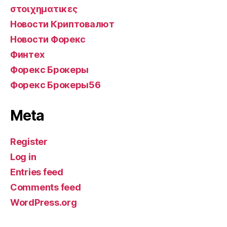
στοιχηματικες
Новости Криптовалют
Новости Форекс
Финтех
Форекс Брокеры
Форекс Брокеры56
Meta
Register
Log in
Entries feed
Comments feed
WordPress.org