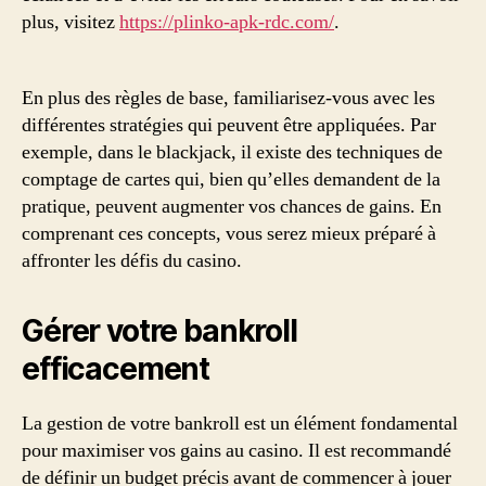
plus, visitez
https://plinko-apk-rdc.com/
.
En plus des règles de base, familiarisez-vous avec les
différentes stratégies qui peuvent être appliquées. Par
exemple, dans le blackjack, il existe des techniques de
comptage de cartes qui, bien qu’elles demandent de la
pratique, peuvent augmenter vos chances de gains. En
comprenant ces concepts, vous serez mieux préparé à
affronter les défis du casino.
Gérer votre bankroll
efficacement
La gestion de votre bankroll est un élément fondamental
pour maximiser vos gains au casino. Il est recommandé
de définir un budget précis avant de commencer à jouer