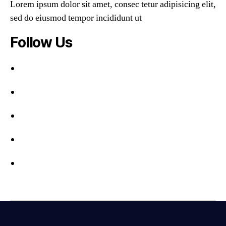
Lorem ipsum dolor sit amet, consec tetur adipisicing elit,
sed do eiusmod tempor incididunt ut
Follow Us