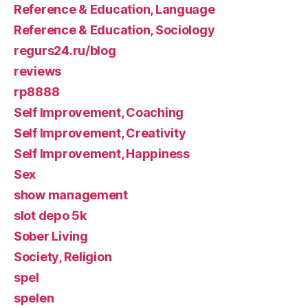
Reference & Education, Language
Reference & Education, Sociology
regurs24.ru/blog
reviews
rp8888
Self Improvement, Coaching
Self Improvement, Creativity
Self Improvement, Happiness
Sex
show management
slot depo 5k
Sober Living
Society, Religion
spel
spelen