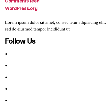
Comments feed
WordPress.org
Lorem ipsum dolor sit amet, consec tetur adipisicing elit,
sed do eiusmod tempor incididunt ut
Follow Us