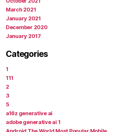
October 2021
March 2021
January 2021
December 2020
January 2017
Categories
1
111
2
3
5
a16z generative ai
adobe generative ai 1
Android The World Most Popular Mobile