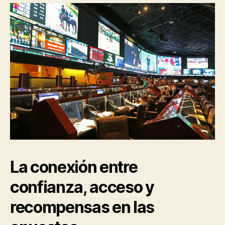
La conexión entre
confianza, acceso y
recompensas en las