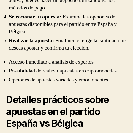
activa, puedes hacer un depósito utilizando varios
métodos de pago.
Seleccionar tu apuesta:
Examina las opciones de
apuestas disponibles para el partido entre España y
Bélgica.
Realizar la apuesta:
Finalmente, elige la cantidad que
deseas apostar y confirma tu elección.
Acceso inmediato a análisis de expertos
Possibilidad de realizar apuestas en criptomonedas
Opciones de apuestas variadas y emocionantes
Detalles prácticos sobre
apuestas en el partido
España vs Bélgica