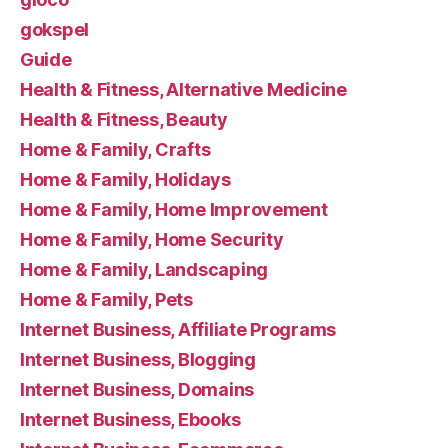
gokspel
Guide
Health & Fitness, Alternative Medicine
Health & Fitness, Beauty
Home & Family, Crafts
Home & Family, Holidays
Home & Family, Home Improvement
Home & Family, Home Security
Home & Family, Landscaping
Home & Family, Pets
Internet Business, Affiliate Programs
Internet Business, Blogging
Internet Business, Domains
Internet Business, Ebooks