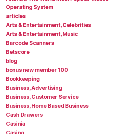
Operating System
articles
Arts & Entertainment, Celebrities
Arts & Entertainment, Music
Barcode Scanners
Betscore
blog
bonus new member 100
Bookkeeping
Business, Advertising
Business, Customer Service
Business, Home Based Business
Cash Drawers
Casinia
Casino