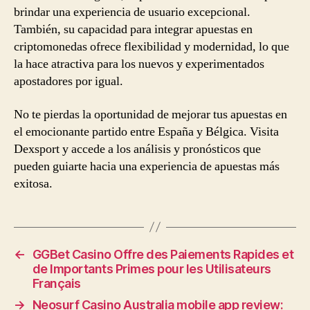
brindar una experiencia de usuario excepcional.
También, su capacidad para integrar apuestas en
criptomonedas ofrece flexibilidad y modernidad, lo que
la hace atractiva para los nuevos y experimentados
apostadores por igual.
No te pierdas la oportunidad de mejorar tus apuestas en
el emocionante partido entre España y Bélgica. Visita
Dexsport y accede a los análisis y pronósticos que
pueden guiarte hacia una experiencia de apuestas más
exitosa.
←
GGBet Casino Offre des Paiements Rapides et
de Importants Primes pour les Utilisateurs
Français
→
Neosurf Casino Australia mobile app review: