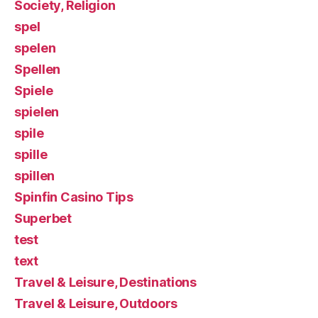
Society, Religion
spel
spelen
Spellen
Spiele
spielen
spile
spille
spillen
Spinfin Casino Tips
Superbet
test
text
Travel & Leisure, Destinations
Travel & Leisure, Outdoors