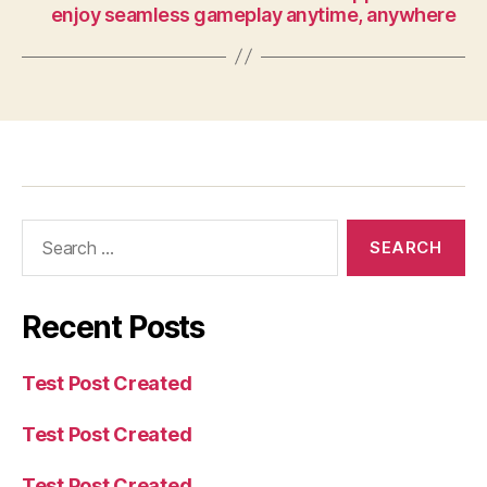
enjoy seamless gameplay anytime, anywhere
Recent Posts
Test Post Created
Test Post Created
Test Post Created