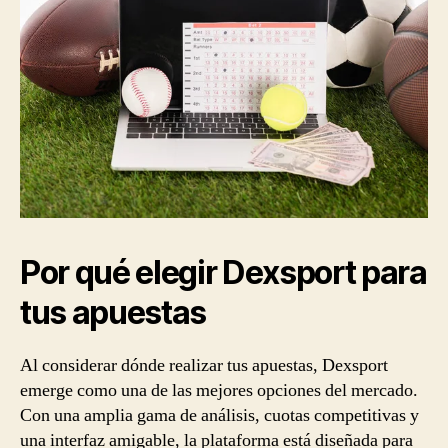
Por qué elegir Dexsport para
tus apuestas
Al considerar dónde realizar tus apuestas, Dexsport
emerge como una de las mejores opciones del mercado.
Con una amplia gama de análisis, cuotas competitivas y
una interfaz amigable, la plataforma está diseñada para