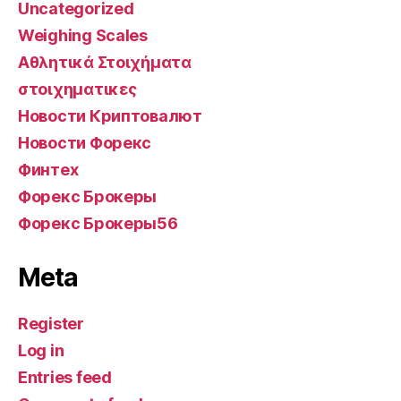
Uncategorized
Weighing Scales
Αθλητικά Στοιχήματα
στοιχηματικες
Новости Криптовалют
Новости Форекс
Финтех
Форекс Брокеры
Форекс Брокеры56
Meta
Register
Log in
Entries feed