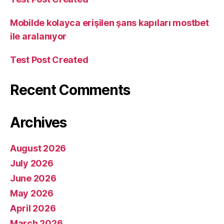
Mobilde kolayca erişilen şans kapıları mostbet
ile aralanıyor
Test Post Created
Recent Comments
Archives
August 2026
July 2026
June 2026
May 2026
April 2026
March 2026