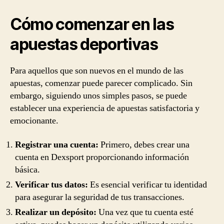
Cómo comenzar en las
apuestas deportivas
Para aquellos que son nuevos en el mundo de las
apuestas, comenzar puede parecer complicado. Sin
embargo, siguiendo unos simples pasos, se puede
establecer una experiencia de apuestas satisfactoria y
emocionante.
Registrar una cuenta:
Primero, debes crear una
cuenta en Dexsport proporcionando información
básica.
Verificar tus datos:
Es esencial verificar tu identidad
para asegurar la seguridad de tus transacciones.
Realizar un depósito:
Una vez que tu cuenta esté