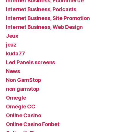
Internet Business, Ecommerce
Internet Business, Podcasts
Internet Business, Site Promotion
Internet Business, Web Design
Jeux
jeuz
kuda77
Led Panels screens
News
Non GamStop
non gamstop
Omegle
Omegle CC
Online Casino
Online Casino Fonbet