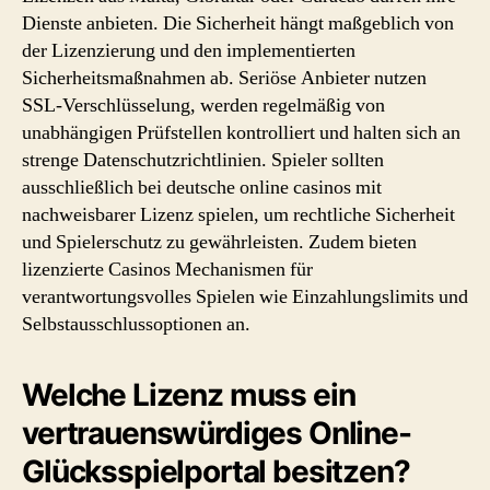
Dienste anbieten. Die Sicherheit hängt maßgeblich von
der Lizenzierung und den implementierten
Sicherheitsmaßnahmen ab. Seriöse Anbieter nutzen
SSL-Verschlüsselung, werden regelmäßig von
unabhängigen Prüfstellen kontrolliert und halten sich an
strenge Datenschutzrichtlinien. Spieler sollten
ausschließlich bei deutsche online casinos mit
nachweisbarer Lizenz spielen, um rechtliche Sicherheit
und Spielerschutz zu gewährleisten. Zudem bieten
lizenzierte Casinos Mechanismen für
verantwortungsvolles Spielen wie Einzahlungslimits und
Selbstausschlussoptionen an.
Welche Lizenz muss ein
vertrauenswürdiges Online-
Glücksspielportal besitzen?