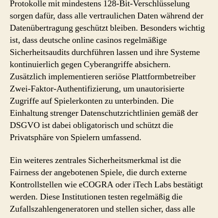
Protokolle mit mindestens 128-Bit-Verschlüsselung
sorgen dafür, dass alle vertraulichen Daten während der
Datenübertragung geschützt bleiben. Besonders wichtig
ist, dass deutsche online casinos regelmäßige
Sicherheitsaudits durchführen lassen und ihre Systeme
kontinuierlich gegen Cyberangriffe absichern.
Zusätzlich implementieren seriöse Plattformbetreiber
Zwei-Faktor-Authentifizierung, um unautorisierte
Zugriffe auf Spielerkonten zu unterbinden. Die
Einhaltung strenger Datenschutzrichtlinien gemäß der
DSGVO ist dabei obligatorisch und schützt die
Privatsphäre von Spielern umfassend.
Ein weiteres zentrales Sicherheitsmerkmal ist die
Fairness der angebotenen Spiele, die durch externe
Kontrollstellen wie eCOGRA oder iTech Labs bestätigt
werden. Diese Institutionen testen regelmäßig die
Zufallszahlengeneratoren und stellen sicher, dass alle