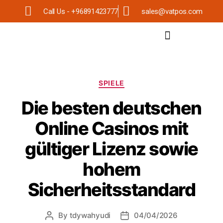
Call Us - +96891423777
sales@vatpos.com
SPIELE
Die besten deutschen
Online Casinos mit
gültiger Lizenz sowie
hohem
Sicherheitsstandard
By
tdywahyudi
04/04/2026