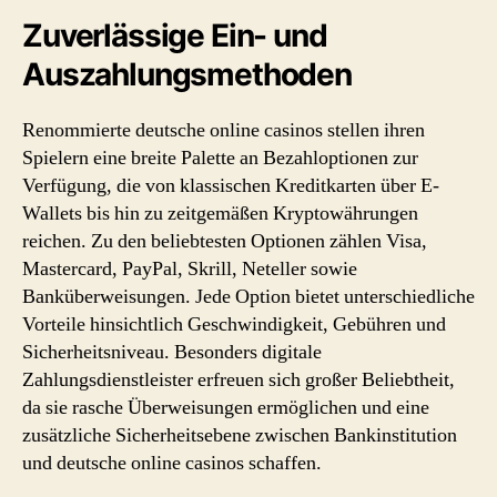
Zuverlässige Ein- und
Auszahlungsmethoden
Renommierte deutsche online casinos stellen ihren
Spielern eine breite Palette an Bezahloptionen zur
Verfügung, die von klassischen Kreditkarten über E-
Wallets bis hin zu zeitgemäßen Kryptowährungen
reichen. Zu den beliebtesten Optionen zählen Visa,
Mastercard, PayPal, Skrill, Neteller sowie
Banküberweisungen. Jede Option bietet unterschiedliche
Vorteile hinsichtlich Geschwindigkeit, Gebühren und
Sicherheitsniveau. Besonders digitale
Zahlungsdienstleister erfreuen sich großer Beliebtheit,
da sie rasche Überweisungen ermöglichen und eine
zusätzliche Sicherheitsebene zwischen Bankinstitution
und deutsche online casinos schaffen.