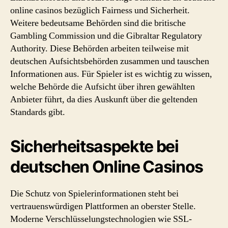
online casinos bezüglich Fairness und Sicherheit.
Weitere bedeutsame Behörden sind die britische
Gambling Commission und die Gibraltar Regulatory
Authority. Diese Behörden arbeiten teilweise mit
deutschen Aufsichtsbehörden zusammen und tauschen
Informationen aus. Für Spieler ist es wichtig zu wissen,
welche Behörde die Aufsicht über ihren gewählten
Anbieter führt, da dies Auskunft über die geltenden
Standards gibt.
Sicherheitsaspekte bei
deutschen Online Casinos
Die Schutz von Spielerinformationen steht bei
vertrauenswürdigen Plattformen an oberster Stelle.
Moderne Verschlüsselungstechnologien wie SSL-