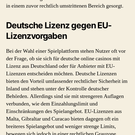
in einem zuvor rechtlich umstrittenen Bereich gesorgt.
Deutsche Lizenz gegen EU-
Lizenzvorgaben
Bei der Wahl einer Spielplattform stehen Nutzer oft vor
der Frage, ob sie sich für deutsche online casinos mit
Lizenz aus Deutschland oder für Anbieter mit EU-
Lizenzen entscheiden möchten. Deutsche Lizenzen
bieten den Vorteil umfassender rechtlicher Sicherheit im
Inland und stehen unter der Kontrolle deutscher
Behörden. Allerdings sind sie mit strengeren Auflagen
verbunden, wie dem Einzahlungslimit und
Einschränkungen des Spielangebot. EU-Lizenzen aus
Malta, Gibraltar und Curacao bieten dagegen oft ein
breiteres Spielangebot und weniger strenge Limits,
bewegen sich jedoch in einer rechtlichen Grauzone.