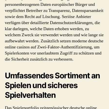
personenbezogenen Daten europäischer Bürger und
verpflichtet Betreiber zu Transparenz, Datensparsamkeit
sowie dem Recht auf Löschung. Seriöse Anbieter
verfügen über detaillierte Datenschutzerklärungen, die
klar darlegen, welche Daten erhoben werden, zu
welchem Zweck sie verwendet werden und wie lange sie
aufbewahrt werden. Zusätzlich setzen moderne deutsche
online casinos auf Zwei-Faktor-Authentifizierung, um
Spielerkonten vor unerlaubtem Zugriff zu schützen und
die Sicherheit zusätzlich zu verbessern.
Umfassendes Sortiment an
Spielen und sicheres
Spielverhalten
Das Spieleportfolio zeitgenössischer deutsche online