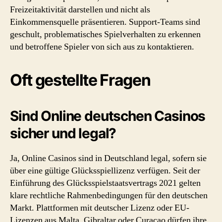
Freizeitaktivität darstellen und nicht als
Einkommensquelle präsentieren. Support-Teams sind
geschult, problematisches Spielverhalten zu erkennen
und betroffene Spieler von sich aus zu kontaktieren.
Oft gestellte Fragen
Sind Online deutschen Casinos
sicher und legal?
Ja, Online Casinos sind in Deutschland legal, sofern sie
über eine gültige Glücksspiellizenz verfügen. Seit der
Einführung des Glücksspielstaatsvertrags 2021 gelten
klare rechtliche Rahmenbedingungen für den deutschen
Markt. Plattformen mit deutscher Lizenz oder EU-
Lizenzen aus Malta, Gibraltar oder Curacao dürfen ihre