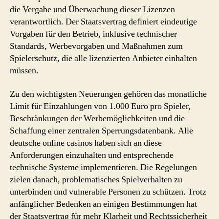
die Vergabe und Überwachung dieser Lizenzen
verantwortlich. Der Staatsvertrag definiert eindeutige
Vorgaben für den Betrieb, inklusive technischer
Standards, Werbevorgaben und Maßnahmen zum
Spielerschutz, die alle lizenzierten Anbieter einhalten
müssen.
Zu den wichtigsten Neuerungen gehören das monatliche
Limit für Einzahlungen von 1.000 Euro pro Spieler,
Beschränkungen der Werbemöglichkeiten und die
Schaffung einer zentralen Sperrungsdatenbank. Alle
deutsche online casinos haben sich an diese
Anforderungen einzuhalten und entsprechende
technische Systeme implementieren. Die Regelungen
zielen danach, problematisches Spielverhalten zu
unterbinden und vulnerable Personen zu schützen. Trotz
anfänglicher Bedenken an einigen Bestimmungen hat
der Staatsvertrag für mehr Klarheit und Rechtssicherheit