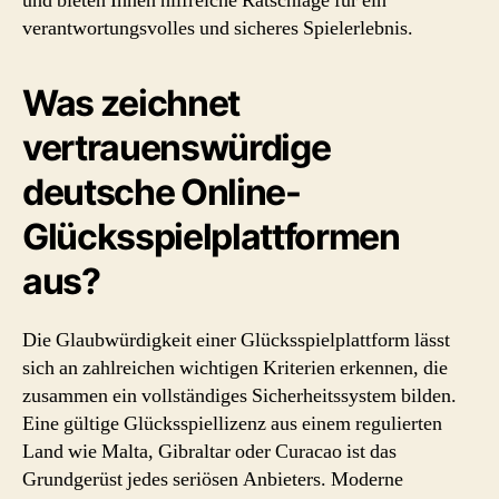
und bieten Ihnen hilfreiche Ratschläge für ein
verantwortungsvolles und sicheres Spielerlebnis.
Was zeichnet
vertrauenswürdige
deutsche Online-
Glücksspielplattformen
aus?
Die Glaubwürdigkeit einer Glücksspielplattform lässt
sich an zahlreichen wichtigen Kriterien erkennen, die
zusammen ein vollständiges Sicherheitssystem bilden.
Eine gültige Glücksspiellizenz aus einem regulierten
Land wie Malta, Gibraltar oder Curacao ist das
Grundgerüst jedes seriösen Anbieters. Moderne