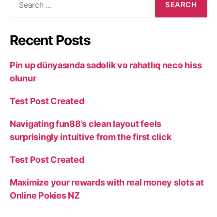
Recent Posts
Pin up dünyasında sadəlik və rahatlıq necə hiss
olunur
Test Post Created
Navigating fun88’s clean layout feels
surprisingly intuitive from the first click
Test Post Created
Maximize your rewards with real money slots at
Online Pokies NZ