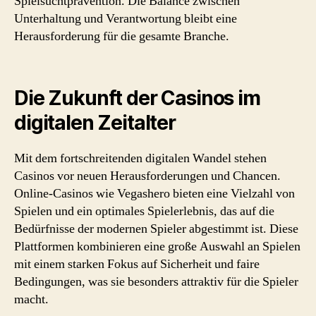
Spielsuchtprävention. Die Balance zwischen
Unterhaltung und Verantwortung bleibt eine
Herausforderung für die gesamte Branche.
Die Zukunft der Casinos im
digitalen Zeitalter
Mit dem fortschreitenden digitalen Wandel stehen
Casinos vor neuen Herausforderungen und Chancen.
Online-Casinos wie Vegashero bieten eine Vielzahl von
Spielen und ein optimales Spielerlebnis, das auf die
Bedürfnisse der modernen Spieler abgestimmt ist. Diese
Plattformen kombinieren eine große Auswahl an Spielen
mit einem starken Fokus auf Sicherheit und faire
Bedingungen, was sie besonders attraktiv für die Spieler
macht.