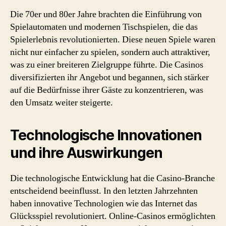
Die 70er und 80er Jahre brachten die Einführung von
Spielautomaten und modernen Tischspielen, die das
Spielerlebnis revolutionierten. Diese neuen Spiele waren
nicht nur einfacher zu spielen, sondern auch attraktiver,
was zu einer breiteren Zielgruppe führte. Die Casinos
diversifizierten ihr Angebot und begannen, sich stärker
auf die Bedürfnisse ihrer Gäste zu konzentrieren, was
den Umsatz weiter steigerte.
Technologische Innovationen
und ihre Auswirkungen
Die technologische Entwicklung hat die Casino-Branche
entscheidend beeinflusst. In den letzten Jahrzehnten
haben innovative Technologien wie das Internet das
Glücksspiel revolutioniert. Online-Casinos ermöglichten