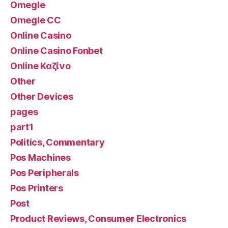
Omegle
Omegle CC
Online Casino
Online Casino Fonbet
Online Καζίνο
Other
Other Devices
pages
part1
Politics, Commentary
Pos Machines
Pos Peripherals
Pos Printers
Post
Product Reviews, Consumer Electronics