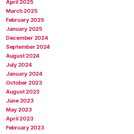
April 2025
March 2025
February 2025
January 2025
December 2024
September 2024
August 2024
July 2024
January 2024
October 2023
August 2023
June 2023
May 2023
April 2023
February 2023