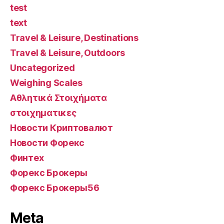
test
text
Travel & Leisure, Destinations
Travel & Leisure, Outdoors
Uncategorized
Weighing Scales
Αθλητικά Στοιχήματα
στοιχηματικες
Новости Криптовалют
Новости Форекс
Финтех
Форекс Брокеры
Форекс Брокеры56
Meta