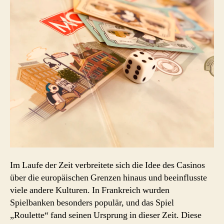
Im Laufe der Zeit verbreitete sich die Idee des Casinos
über die europäischen Grenzen hinaus und beeinflusste
viele andere Kulturen. In Frankreich wurden
Spielbanken besonders populär, und das Spiel
„Roulette“ fand seinen Ursprung in dieser Zeit. Diese