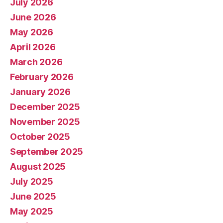
July 2026
June 2026
May 2026
April 2026
March 2026
February 2026
January 2026
December 2025
November 2025
October 2025
September 2025
August 2025
July 2025
June 2025
May 2025