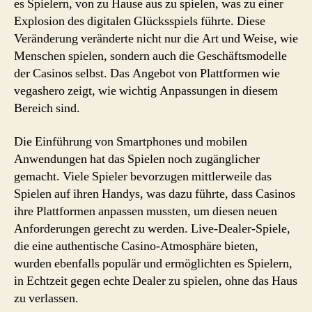
es Spielern, von zu Hause aus zu spielen, was zu einer
Explosion des digitalen Glücksspiels führte. Diese
Veränderung veränderte nicht nur die Art und Weise, wie
Menschen spielen, sondern auch die Geschäftsmodelle
der Casinos selbst. Das Angebot von Plattformen wie
vegashero zeigt, wie wichtig Anpassungen in diesem
Bereich sind.
Die Einführung von Smartphones und mobilen
Anwendungen hat das Spielen noch zugänglicher
gemacht. Viele Spieler bevorzugen mittlerweile das
Spielen auf ihren Handys, was dazu führte, dass Casinos
ihre Plattformen anpassen mussten, um diesen neuen
Anforderungen gerecht zu werden. Live-Dealer-Spiele,
die eine authentische Casino-Atmosphäre bieten,
wurden ebenfalls populär und ermöglichten es Spielern,
in Echtzeit gegen echte Dealer zu spielen, ohne das Haus
zu verlassen.