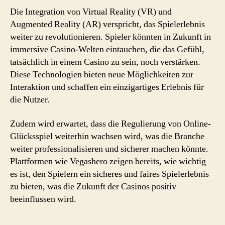
Die Integration von Virtual Reality (VR) und
Augmented Reality (AR) verspricht, das Spielerlebnis
weiter zu revolutionieren. Spieler könnten in Zukunft in
immersive Casino-Welten eintauchen, die das Gefühl,
tatsächlich in einem Casino zu sein, noch verstärken.
Diese Technologien bieten neue Möglichkeiten zur
Interaktion und schaffen ein einzigartiges Erlebnis für
die Nutzer.
Zudem wird erwartet, dass die Regulierung von Online-
Glücksspiel weiterhin wachsen wird, was die Branche
weiter professionalisieren und sicherer machen könnte.
Plattformen wie Vegashero zeigen bereits, wie wichtig
es ist, den Spielern ein sicheres und faires Spielerlebnis
zu bieten, was die Zukunft der Casinos positiv
beeinflussen wird.