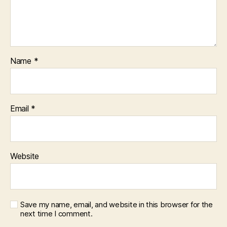
Name
*
Email
*
Website
Save my name, email, and website in this browser for the
next time I comment.