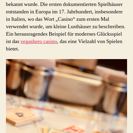
bekannt wurde. Die ersten dokumentierten Spielhäuser
entstanden in Europa im 17. Jahrhundert, insbesondere
in Italien, wo das Wort „Casino“ zum ersten Mal
verwendet wurde, um kleine Lusthäuser zu beschreiben.
Ein herausragendes Beispiel für modernes Glücksspiel
ist das
vegashero casino
, das eine Vielzahl von Spielen
bietet.