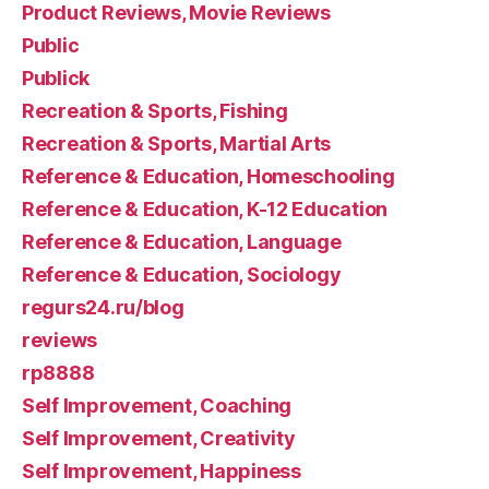
Product Reviews, Movie Reviews
Public
Publick
Recreation & Sports, Fishing
Recreation & Sports, Martial Arts
Reference & Education, Homeschooling
Reference & Education, K-12 Education
Reference & Education, Language
Reference & Education, Sociology
regurs24.ru/blog
reviews
rp8888
Self Improvement, Coaching
Self Improvement, Creativity
Self Improvement, Happiness