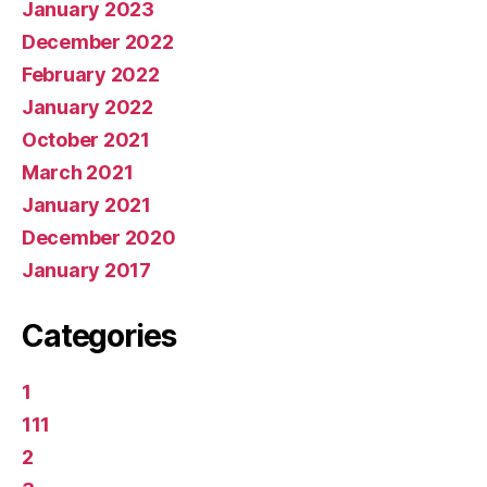
January 2023
December 2022
February 2022
January 2022
October 2021
March 2021
January 2021
December 2020
January 2017
Categories
1
111
2