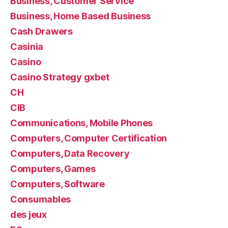
Business, Customer Service
Business, Home Based Business
Cash Drawers
Casinia
Casino
Casino Strategy gxbet
CH
CIB
Communications, Mobile Phones
Computers, Computer Certification
Computers, Data Recovery
Computers, Games
Computers, Software
Consumables
des jeux