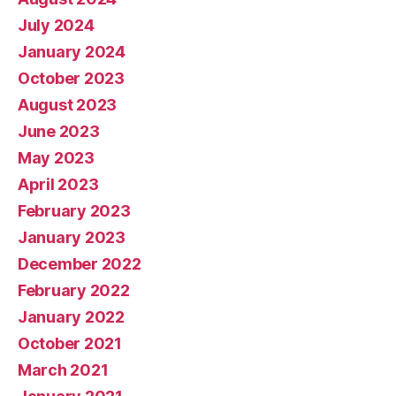
July 2024
January 2024
October 2023
August 2023
June 2023
May 2023
April 2023
February 2023
January 2023
December 2022
February 2022
January 2022
October 2021
March 2021