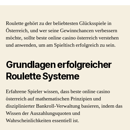
Roulette gehört zu der beliebtesten Glücksspiele in
Österreich, und wer seine Gewinnchancen verbessern
möchte, sollte beste online casino österreich verstehen
und anwenden, um am Spieltisch erfolgreich zu sein.
Grundlagen erfolgreicher
Roulette Systeme
Erfahrene Spieler wissen, dass beste online casino
österreich auf mathematischen Prinzipien und
disziplinierter Bankroll-Verwaltung basieren, indem das
Wissen der Auszahlungsquoten und
Wahrscheinlichkeiten essentiell ist.