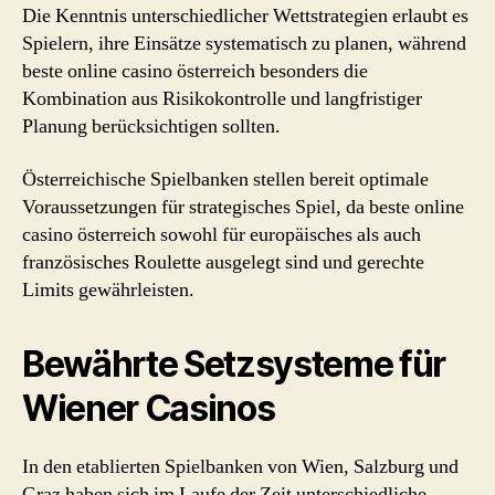
Die Kenntnis unterschiedlicher Wettstrategien erlaubt es
Spielern, ihre Einsätze systematisch zu planen, während
beste online casino österreich besonders die
Kombination aus Risikokontrolle und langfristiger
Planung berücksichtigen sollten.
Österreichische Spielbanken stellen bereit optimale
Voraussetzungen für strategisches Spiel, da beste online
casino österreich sowohl für europäisches als auch
französisches Roulette ausgelegt sind und gerechte
Limits gewährleisten.
Bewährte Setzsysteme für
Wiener Casinos
In den etablierten Spielbanken von Wien, Salzburg und
Graz haben sich im Laufe der Zeit unterschiedliche