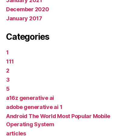
January 2021
December 2020
January 2017
Categories
1
111
2
3
5
a16z generative ai
adobe generative ai 1
Android The World Most Popular Mobile
Operating System
articles