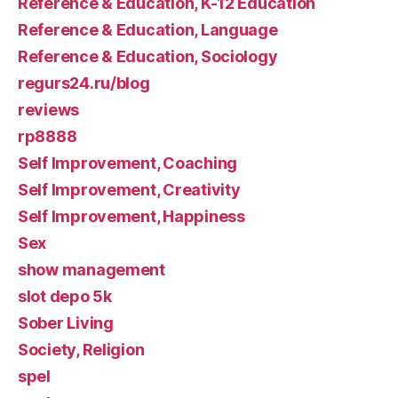
Reference & Education, K-12 Education
Reference & Education, Language
Reference & Education, Sociology
regurs24.ru/blog
reviews
rp8888
Self Improvement, Coaching
Self Improvement, Creativity
Self Improvement, Happiness
Sex
show management
slot depo 5k
Sober Living
Society, Religion
spel