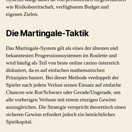
wie Risikobereitschaft, verfügbarem Budget und
eigenen Zielen.
Die Martingale-Taktik
Das Martingale-System gilt als eines der ältesten und
bekanntesten Progressionssystemen im Roulette und
wird häufig als Teil von beste online casino österreich
diskutiert, da es auf einfachen mathematischen
Prinzipien basiert. Bei dieser Methode verdoppelt der
Spieler nach jedem Verlust seinen Einsatz auf einfache
Chancen wie Rot/Schwarz oder Gerade/Ungerade, um
alle vorherigen Verluste mit einem einzigen Gewinn
auszugleichen. Die Strategie verspricht theoretisch einen
sicheren Gewinn erfordert jedoch ein beträchtliches
Spielkapital.