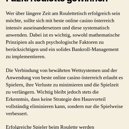
Wer über längere Zeit am Roulettetisch erfolgreich sein
möchte, sollte sich mit beste online casino österreich
intensiv auseinandersetzen und diese systematisch
anwenden. Dabei ist es wichtig, sowohl mathematische
Prinzipien als auch psychologische Faktoren zu
berücksichtigen und ein solides Bankroll-Management
zu implementieren.
Die Verbindung von bewährten Wettsystemen und der
Anwendung von beste online casino österreich erlaubt es
Spielern, ihre Verluste zu minimieren und die Spielzeit
zu verlängern. Wichtig bleibt jedoch stets die
Erkenntnis, dass keine Strategie den Hausvorteil
vollständig eliminieren kann, sondern nur die Spielweise
verbessert.
Erfolgreiche Spieler beim Roulette werden