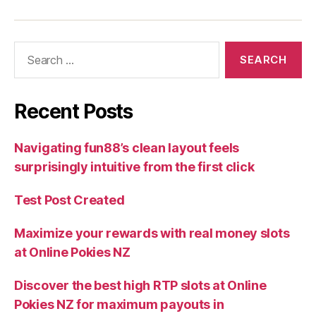
Recent Posts
Navigating fun88’s clean layout feels
surprisingly intuitive from the first click
Test Post Created
Maximize your rewards with real money slots
at Online Pokies NZ
Discover the best high RTP slots at Online
Pokies NZ for maximum payouts in