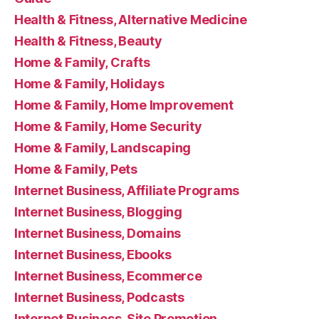
Health & Fitness, Alternative Medicine
Health & Fitness, Beauty
Home & Family, Crafts
Home & Family, Holidays
Home & Family, Home Improvement
Home & Family, Home Security
Home & Family, Landscaping
Home & Family, Pets
Internet Business, Affiliate Programs
Internet Business, Blogging
Internet Business, Domains
Internet Business, Ebooks
Internet Business, Ecommerce
Internet Business, Podcasts
Internet Business, Site Promotion