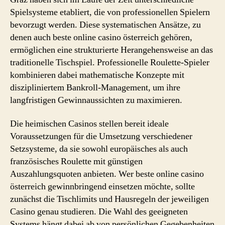
Spielsysteme etabliert, die von professionellen Spielern
bevorzugt werden. Diese systematischen Ansätze, zu
denen auch beste online casino österreich gehören,
ermöglichen eine strukturierte Herangehensweise an das
traditionelle Tischspiel. Professionelle Roulette-Spieler
kombinieren dabei mathematische Konzepte mit
diszipliniertem Bankroll-Management, um ihre
langfristigen Gewinnaussichten zu maximieren.
Die heimischen Casinos stellen bereit ideale
Voraussetzungen für die Umsetzung verschiedener
Setzsysteme, da sie sowohl europäisches als auch
französisches Roulette mit günstigen
Auszahlungsquoten anbieten. Wer beste online casino
österreich gewinnbringend einsetzen möchte, sollte
zunächst die Tischlimits und Hausregeln der jeweiligen
Casino genau studieren. Die Wahl des geeigneten
Systems hängt dabei ab von persönlichen Gegebenheiten