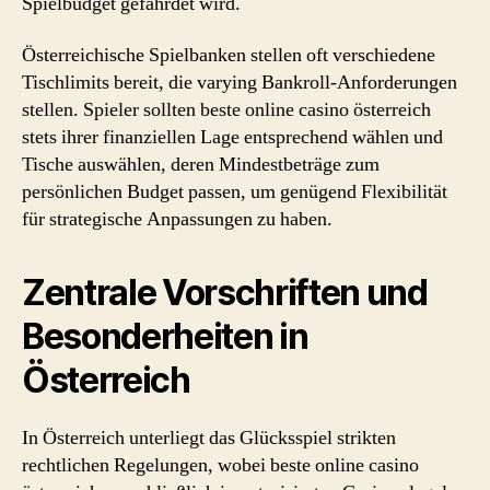
Spielbudget gefährdet wird.
Österreichische Spielbanken stellen oft verschiedene
Tischlimits bereit, die varying Bankroll-Anforderungen
stellen. Spieler sollten beste online casino österreich
stets ihrer finanziellen Lage entsprechend wählen und
Tische auswählen, deren Mindestbeträge zum
persönlichen Budget passen, um genügend Flexibilität
für strategische Anpassungen zu haben.
Zentrale Vorschriften und
Besonderheiten in
Österreich
In Österreich unterliegt das Glücksspiel strikten
rechtlichen Regelungen, wobei beste online casino