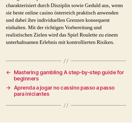
charakterisiert durch Disziplin sowie Geduld aus, wenn
sie beste online casino österreich praktisch anwenden
und dabei ihre individuellen Grenzen konsequent
einhalten. Mit der richtigen Vorbereitung und
realistischen Zielen wird das Spiel Roulette zu einem
unterhaltsamen Erlebnis mit kontrollierten Risiken.
←
Mastering gambling A step-by-step guide for
beginners
→
Aprenda a jogar no cassino passo a passo
para iniciantes