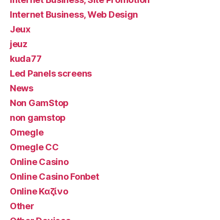
Internet Business, Web Design
Jeux
jeuz
kuda77
Led Panels screens
News
Non GamStop
non gamstop
Omegle
Omegle CC
Online Casino
Online Casino Fonbet
Online Καζίνο
Other