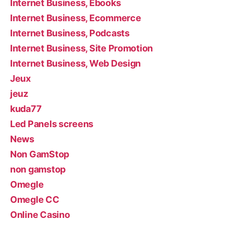
Internet Business, Ebooks
Internet Business, Ecommerce
Internet Business, Podcasts
Internet Business, Site Promotion
Internet Business, Web Design
Jeux
jeuz
kuda77
Led Panels screens
News
Non GamStop
non gamstop
Omegle
Omegle CC
Online Casino