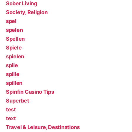
Sober Living
Society, Religion
spel
spelen
Spellen
Spiele
spielen
spile
spille
spillen
Spinfin Casino Tips
Superbet
test
text
Travel & Leisure, Destinations