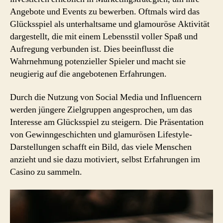
Angebote und Events zu bewerben. Oftmals wird das
Glücksspiel als unterhaltsame und glamouröse Aktivität
dargestellt, die mit einem Lebensstil voller Spaß und
Aufregung verbunden ist. Dies beeinflusst die
Wahrnehmung potenzieller Spieler und macht sie
neugierig auf die angebotenen Erfahrungen.
Durch die Nutzung von Social Media und Influencern
werden jüngere Zielgruppen angesprochen, um das
Interesse am Glücksspiel zu steigern. Die Präsentation
von Gewinngeschichten und glamurösen Lifestyle-
Darstellungen schafft ein Bild, das viele Menschen
anzieht und sie dazu motiviert, selbst Erfahrungen im
Casino zu sammeln.