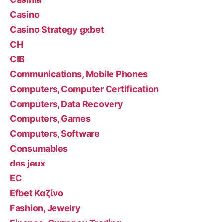
Casino
Casino Strategy gxbet
CH
CIB
Communications, Mobile Phones
Computers, Computer Certification
Computers, Data Recovery
Computers, Games
Computers, Software
Consumables
des jeux
EC
Efbet Καζίνο
Fashion, Jewelry