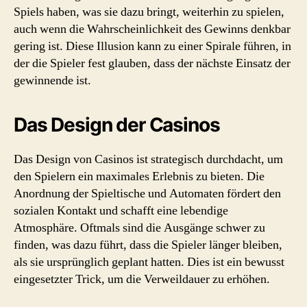
Spiels haben, was sie dazu bringt, weiterhin zu spielen,
auch wenn die Wahrscheinlichkeit des Gewinns denkbar
gering ist. Diese Illusion kann zu einer Spirale führen, in
der die Spieler fest glauben, dass der nächste Einsatz der
gewinnende ist.
Das Design der Casinos
Das Design von Casinos ist strategisch durchdacht, um
den Spielern ein maximales Erlebnis zu bieten. Die
Anordnung der Spieltische und Automaten fördert den
sozialen Kontakt und schafft eine lebendige
Atmosphäre. Oftmals sind die Ausgänge schwer zu
finden, was dazu führt, dass die Spieler länger bleiben,
als sie ursprünglich geplant hatten. Dies ist ein bewusst
eingesetzter Trick, um die Verweildauer zu erhöhen.