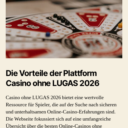
Die Vorteile der Plattform
Casino ohne LUGAS 2026
Casino ohne LUGAS 2026 bietet eine wertvolle
Ressource für Spieler, die auf der Suche nach sicheren
und unterhaltsamen Online-Casino-Erfahrungen sind.
Die Webseite fokussiert sich auf eine umfangreiche
Übersicht über die besten Online-Casinos ohne