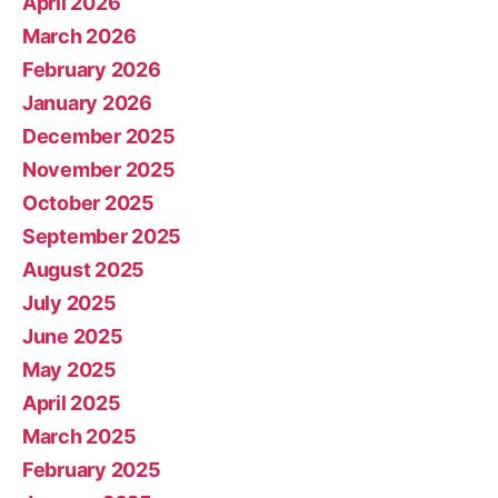
April 2026
March 2026
February 2026
January 2026
December 2025
November 2025
October 2025
September 2025
August 2025
July 2025
June 2025
May 2025
April 2025
March 2025
February 2025