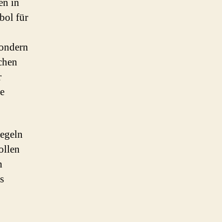
en in
ol für
sondern
chen
r
re
regeln
ollen
n
s
.