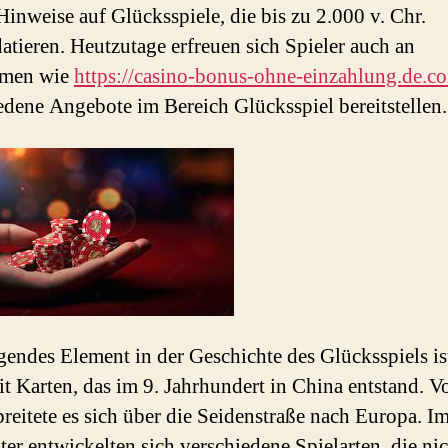
 Hinweise auf Glücksspiele, die bis zu 2.000 v. Chr.
atieren. Heutzutage erfreuen sich Spieler auch an
rmen wie
https://casino-bonus-ohne-einzahlung.de.c
edene Angebote im Bereich Glücksspiel bereitstellen.
gendes Element in der Geschichte des Glücksspiels is
it Karten, das im 9. Jahrhundert in China entstand. V
breitete es sich über die Seidenstraße nach Europa. I
lter entwickelten sich verschiedene Spielarten, die ni