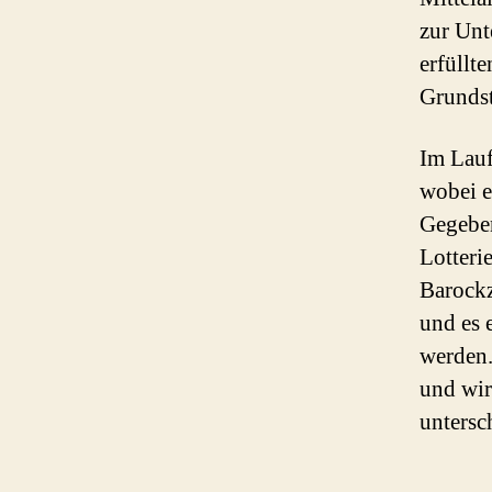
zur Unt
erfüllt
Grundst
Im Lauf
wobei e
Gegeben
Lotteri
Barockz
und es e
werden.
und wir
untersc