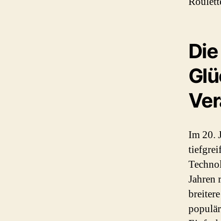
Roulett
Die
Glü
Ver
Im 20. 
tiefgre
Technol
Jahren 
breiter
populär