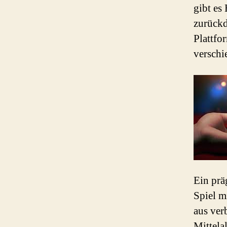
gibt es
zurückd
Plattfo
verschi
Ein prä
Spiel m
aus ver
Mittela