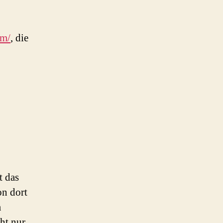
om/
, die
t das
on dort
m
cht nur