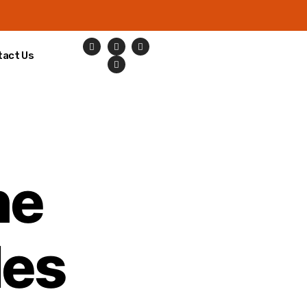
tact Us
he
des