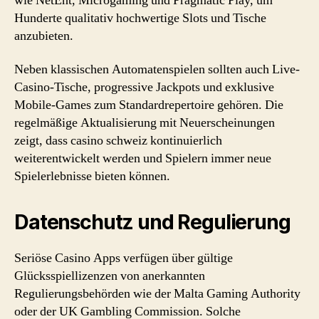
wie NetEnt, Microgaming und Pragmatic Play, um
Hunderte qualitativ hochwertige Slots und Tische
anzubieten.
Neben klassischen Automatenspielen sollten auch Live-
Casino-Tische, progressive Jackpots und exklusive
Mobile-Games zum Standardrepertoire gehören. Die
regelmäßige Aktualisierung mit Neuerscheinungen
zeigt, dass casino schweiz kontinuierlich
weiterentwickelt werden und Spielern immer neue
Spielerlebnisse bieten können.
Datenschutz und Regulierung
Seriöse Casino Apps verfügen über gültige
Glücksspiellizenzen von anerkannten
Regulierungsbehörden wie der Malta Gaming Authority
oder der UK Gambling Commission. Solche