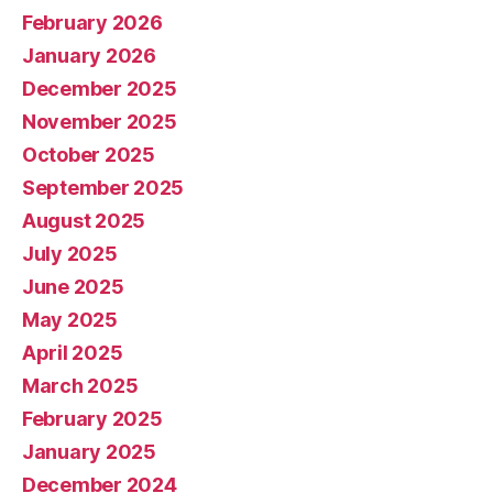
February 2026
January 2026
December 2025
November 2025
October 2025
September 2025
August 2025
July 2025
June 2025
May 2025
April 2025
March 2025
February 2025
January 2025
December 2024