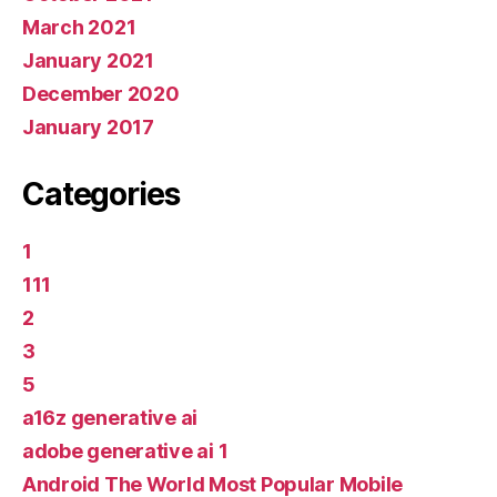
March 2021
January 2021
December 2020
January 2017
Categories
1
111
2
3
5
a16z generative ai
adobe generative ai 1
Android The World Most Popular Mobile