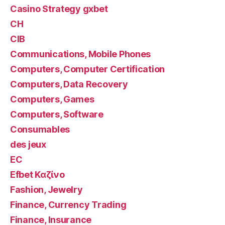
Casino Strategy gxbet
CH
CIB
Communications, Mobile Phones
Computers, Computer Certification
Computers, Data Recovery
Computers, Games
Computers, Software
Consumables
des jeux
EC
Efbet Καζίνο
Fashion, Jewelry
Finance, Currency Trading
Finance, Insurance