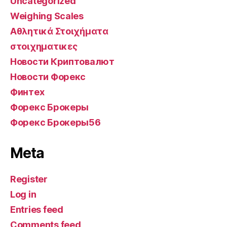
Uncategorized
Weighing Scales
Αθλητικά Στοιχήματα
στοιχηματικες
Новости Криптовалют
Новости Форекс
Финтех
Форекс Брокеры
Форекс Брокеры56
Meta
Register
Log in
Entries feed
Comments feed