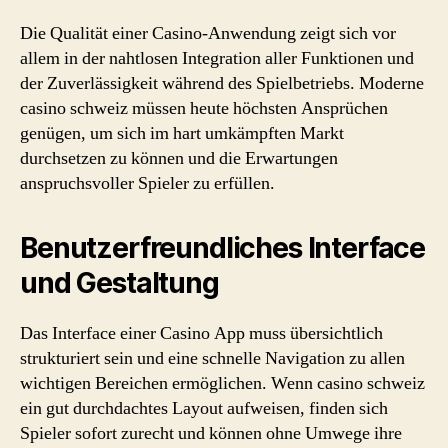
Die Qualität einer Casino-Anwendung zeigt sich vor
allem in der nahtlosen Integration aller Funktionen und
der Zuverlässigkeit während des Spielbetriebs. Moderne
casino schweiz müssen heute höchsten Ansprüchen
genügen, um sich im hart umkämpften Markt
durchsetzen zu können und die Erwartungen
anspruchsvoller Spieler zu erfüllen.
Benutzerfreundliches Interface
und Gestaltung
Das Interface einer Casino App muss übersichtlich
strukturiert sein und eine schnelle Navigation zu allen
wichtigen Bereichen ermöglichen. Wenn casino schweiz
ein gut durchdachtes Layout aufweisen, finden sich
Spieler sofort zurecht und können ohne Umwege ihre