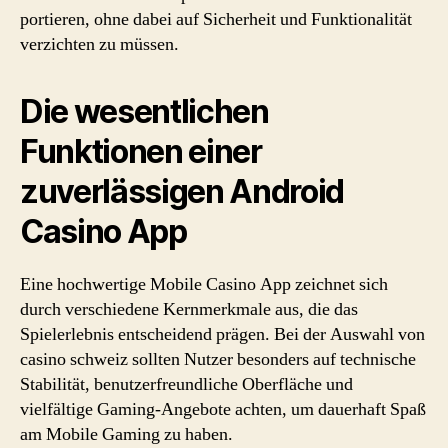
portieren, ohne dabei auf Sicherheit und Funktionalität
verzichten zu müssen.
Die wesentlichen
Funktionen einer
zuverlässigen Android
Casino App
Eine hochwertige Mobile Casino App zeichnet sich
durch verschiedene Kernmerkmale aus, die das
Spielerlebnis entscheidend prägen. Bei der Auswahl von
casino schweiz sollten Nutzer besonders auf technische
Stabilität, benutzerfreundliche Oberfläche und
vielfältige Gaming-Angebote achten, um dauerhaft Spaß
am Mobile Gaming zu haben.