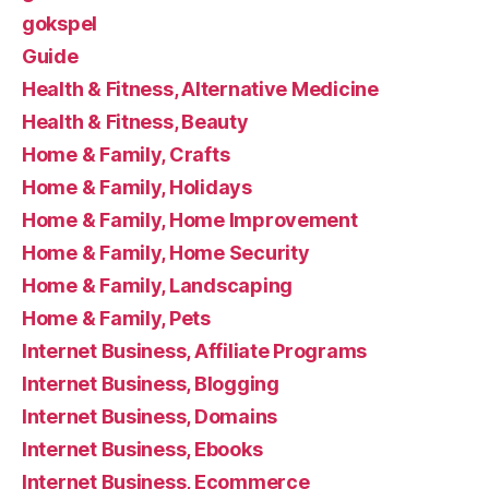
gokspel
Guide
Health & Fitness, Alternative Medicine
Health & Fitness, Beauty
Home & Family, Crafts
Home & Family, Holidays
Home & Family, Home Improvement
Home & Family, Home Security
Home & Family, Landscaping
Home & Family, Pets
Internet Business, Affiliate Programs
Internet Business, Blogging
Internet Business, Domains
Internet Business, Ebooks
Internet Business, Ecommerce