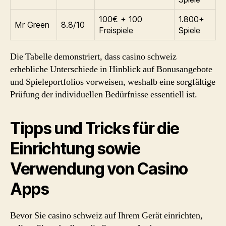
100€ + 100
1.800+
Mr Green
8.8/10
Freispiele
Spiele
Die Tabelle demonstriert, dass casino schweiz
erhebliche Unterschiede in Hinblick auf Bonusangebote
und Spieleportfolios vorweisen, weshalb eine sorgfältige
Prüfung der individuellen Bedürfnisse essentiell ist.
Tipps und Tricks für die
Einrichtung sowie
Verwendung von Casino
Apps
Bevor Sie casino schweiz auf Ihrem Gerät einrichten,