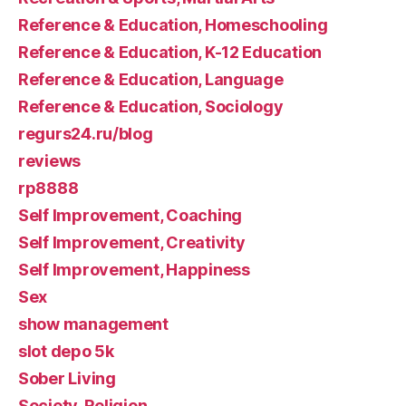
Reference & Education, Homeschooling
Reference & Education, K-12 Education
Reference & Education, Language
Reference & Education, Sociology
regurs24.ru/blog
reviews
rp8888
Self Improvement, Coaching
Self Improvement, Creativity
Self Improvement, Happiness
Sex
show management
slot depo 5k
Sober Living
Society, Religion