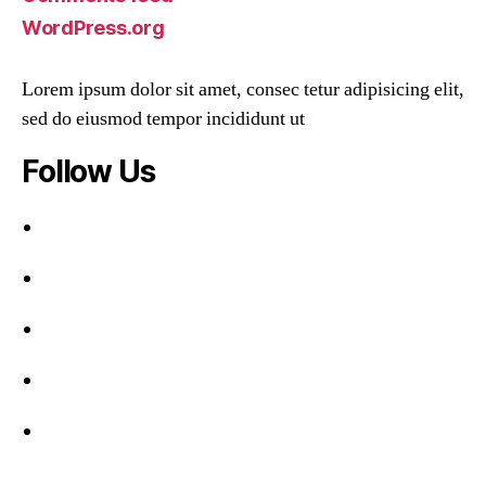
WordPress.org
Lorem ipsum dolor sit amet, consec tetur adipisicing elit,
sed do eiusmod tempor incididunt ut
Follow Us