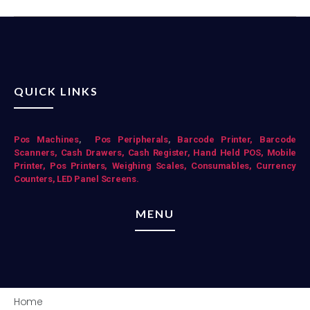
QUICK LINKS
Pos Mac
hines
,
Pos Peripherals
,
Barcode Printer,
Barcode
Scanners,
Cash Drawers,
Cash Register,
Hand Held POS,
Mobile
Printer,
Pos Printers,
Weighing Scales,
Consumables,
Currency
Counters,
LED Panel Screens.
MENU
Home