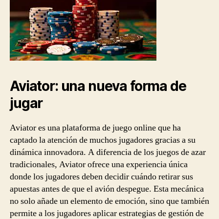
Aviator: una nueva forma de
jugar
Aviator es una plataforma de juego online que ha
captado la atención de muchos jugadores gracias a su
dinámica innovadora. A diferencia de los juegos de azar
tradicionales, Aviator ofrece una experiencia única
donde los jugadores deben decidir cuándo retirar sus
apuestas antes de que el avión despegue. Esta mecánica
no solo añade un elemento de emoción, sino que también
permite a los jugadores aplicar estrategias de gestión de