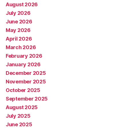
August 2026
July 2026
June 2026
May 2026
April 2026
March 2026
February 2026
January 2026
December 2025
November 2025
October 2025
September 2025
August 2025
July 2025
June 2025