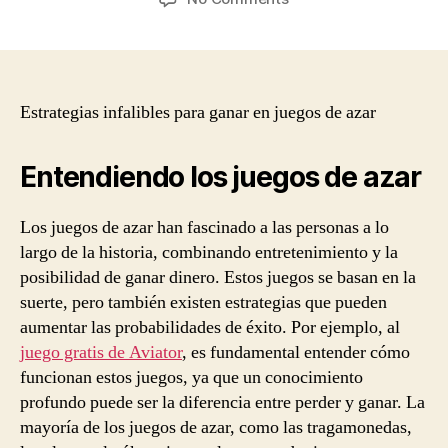
Estrategias infalibles para ganar en juegos de azar
Entendiendo los juegos de azar
Los juegos de azar han fascinado a las personas a lo
largo de la historia, combinando entretenimiento y la
posibilidad de ganar dinero. Estos juegos se basan en la
suerte, pero también existen estrategias que pueden
aumentar las probabilidades de éxito. Por ejemplo, al
juego gratis de Aviator
, es fundamental entender cómo
funcionan estos juegos, ya que un conocimiento
profundo puede ser la diferencia entre perder y ganar. La
mayoría de los juegos de azar, como las tragamonedas,