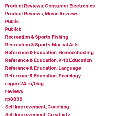
Product Reviews, Consumer Electronics
Product Reviews, Movie Reviews
Public
Publick
Recreation & Sports, Fishing
Recreation & Sports, Martial Arts
Reference & Education, Homeschooling
Reference & Education, K-12 Education
Reference & Education, Language
Reference & Education, Sociology
regurs24.ru/blog
reviews
rp8888
Self Improvement, Coaching
Self Improvement, Creativity