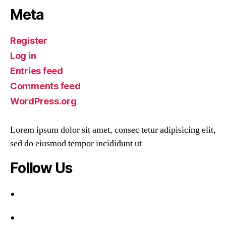
Meta
Register
Log in
Entries feed
Comments feed
WordPress.org
Lorem ipsum dolor sit amet, consec tetur adipisicing elit,
sed do eiusmod tempor incididunt ut
Follow Us