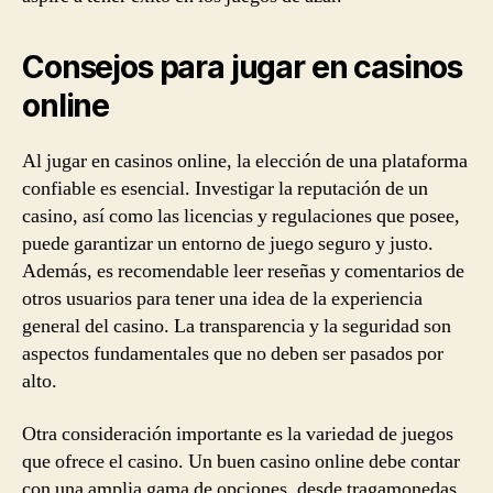
Consejos para jugar en casinos
online
Al jugar en casinos online, la elección de una plataforma
confiable es esencial. Investigar la reputación de un
casino, así como las licencias y regulaciones que posee,
puede garantizar un entorno de juego seguro y justo.
Además, es recomendable leer reseñas y comentarios de
otros usuarios para tener una idea de la experiencia
general del casino. La transparencia y la seguridad son
aspectos fundamentales que no deben ser pasados por
alto.
Otra consideración importante es la variedad de juegos
que ofrece el casino. Un buen casino online debe contar
con una amplia gama de opciones, desde tragamonedas