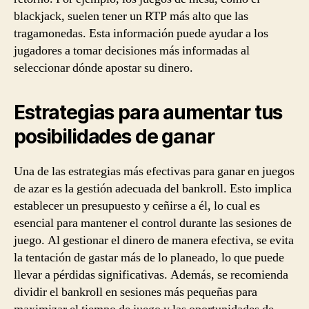
blackjack, suelen tener un RTP más alto que las
tragamonedas. Esta información puede ayudar a los
jugadores a tomar decisiones más informadas al
seleccionar dónde apostar su dinero.
Estrategias para aumentar tus
posibilidades de ganar
Una de las estrategias más efectivas para ganar en juegos
de azar es la gestión adecuada del bankroll. Esto implica
establecer un presupuesto y ceñirse a él, lo cual es
esencial para mantener el control durante las sesiones de
juego. Al gestionar el dinero de manera efectiva, se evita
la tentación de gastar más de lo planeado, lo que puede
llevar a pérdidas significativas. Además, se recomienda
dividir el bankroll en sesiones más pequeñas para