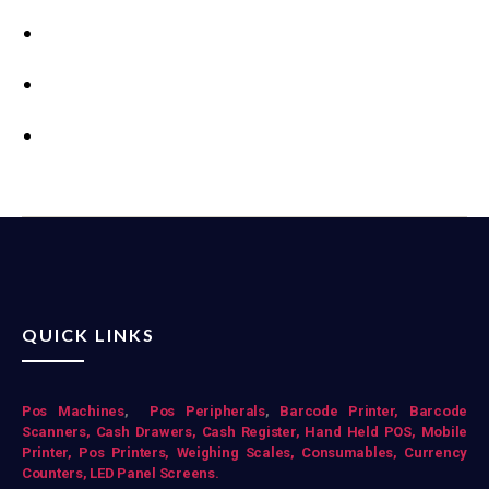
QUICK LINKS
Pos Mac
hines
,
Pos Peripherals
,
Barcode Printer,
Barcode
Scanners,
Cash Drawers,
Cash Register,
Hand Held POS,
Mobile
Printer,
Pos Printers,
Weighing Scales,
Consumables,
Currency
Counters,
LED Panel Screens.