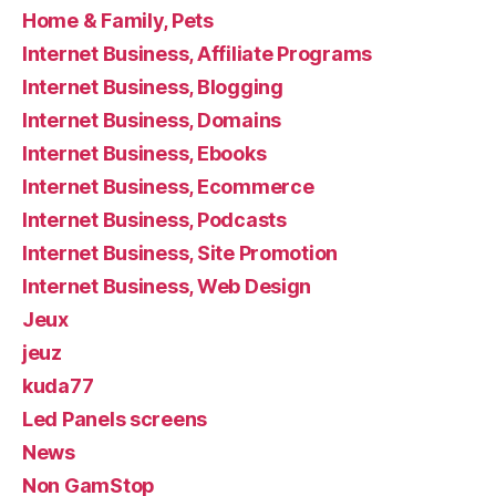
Home & Family, Pets
Internet Business, Affiliate Programs
Internet Business, Blogging
Internet Business, Domains
Internet Business, Ebooks
Internet Business, Ecommerce
Internet Business, Podcasts
Internet Business, Site Promotion
Internet Business, Web Design
Jeux
jeuz
kuda77
Led Panels screens
News
Non GamStop