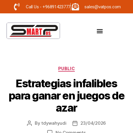
Call Us - +96891423777
sales@vatpos.com
PUBLIC
Estrategias infalibles
para ganar en juegos de
azar
By
tdywahyudi
23/04/2026
No Comments