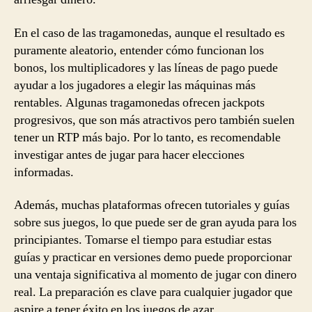
En el caso de las tragamonedas, aunque el resultado es
puramente aleatorio, entender cómo funcionan los
bonos, los multiplicadores y las líneas de pago puede
ayudar a los jugadores a elegir las máquinas más
rentables. Algunas tragamonedas ofrecen jackpots
progresivos, que son más atractivos pero también suelen
tener un RTP más bajo. Por lo tanto, es recomendable
investigar antes de jugar para hacer elecciones
informadas.
Además, muchas plataformas ofrecen tutoriales y guías
sobre sus juegos, lo que puede ser de gran ayuda para los
principiantes. Tomarse el tiempo para estudiar estas
guías y practicar en versiones demo puede proporcionar
una ventaja significativa al momento de jugar con dinero
real. La preparación es clave para cualquier jugador que
aspire a tener éxito en los juegos de azar.