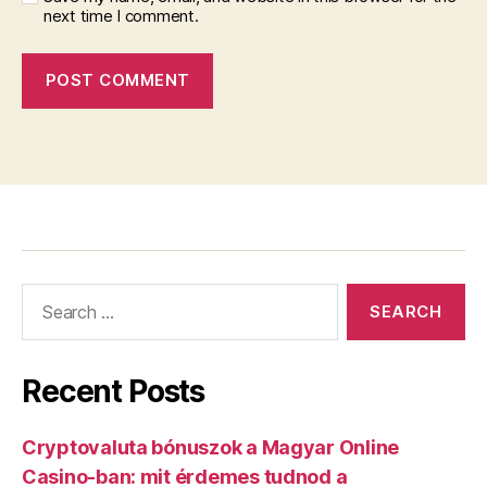
next time I comment.
Recent Posts
Cryptovaluta bónuszok a Magyar Online
Casino-ban: mit érdemes tudnod a