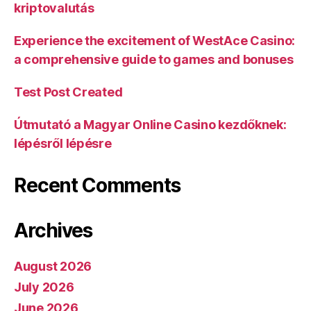
kriptovalutás
Experience the excitement of WestAce Casino:
a comprehensive guide to games and bonuses
Test Post Created
Útmutató a Magyar Online Casino kezdőknek:
lépésről lépésre
Recent Comments
Archives
August 2026
July 2026
June 2026