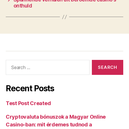
onthuld
Recent Posts
Test Post Created
Cryptovaluta bónuszok a Magyar Online
Casino-ban: mit érdemes tudnod a