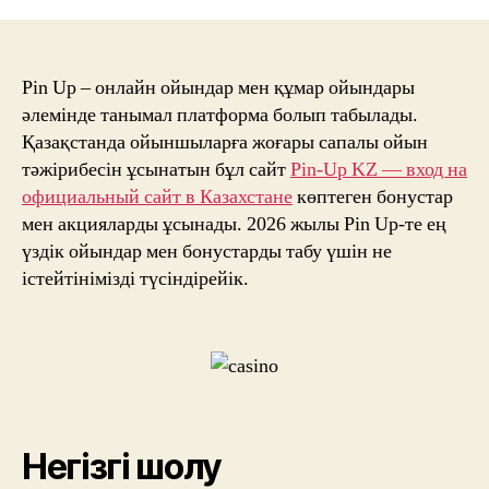
Pin Up – онлайн ойындар мен құмар ойындары
әлемінде танымал платформа болып табылады.
Қазақстанда ойыншыларға жоғары сапалы ойын
тәжірибесін ұсынатын бұл сайт
Pin-Up KZ — вход на
официальный сайт в Казахстане
көптеген бонустар
мен акцияларды ұсынады. 2026 жылы Pin Up-те ең
үздік ойындар мен бонустарды табу үшін не
істейтінімізді түсіндірейік.
Негізгі шолу