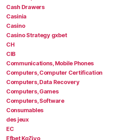
Cash Drawers
Casinia
Casino
Casino Strategy gxbet
CH
CIB
Communications, Mobile Phones
Computers, Computer Certification
Computers, Data Recovery
Computers, Games
Computers, Software
Consumables
des jeux
EC
Efbet Καζίνο