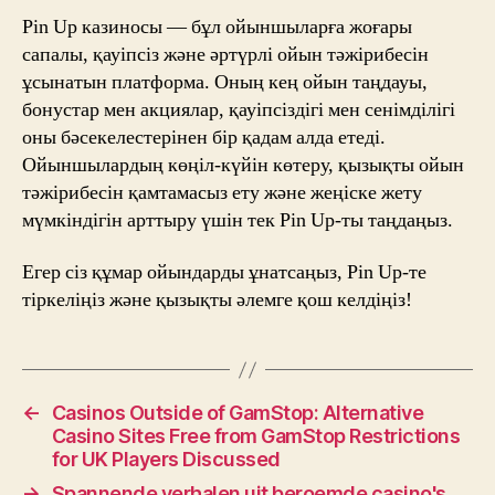
Pin Up казиносы — бұл ойыншыларға жоғары
сапалы, қауіпсіз және әртүрлі ойын тәжірибесін
ұсынатын платформа. Оның кең ойын таңдауы,
бонустар мен акциялар, қауіпсіздігі мен сенімділігі
оны бәсекелестерінен бір қадам алда етеді.
Ойыншылардың көңіл-күйін көтеру, қызықты ойын
тәжірибесін қамтамасыз ету және жеңіске жету
мүмкіндігін арттыру үшін тек Pin Up-ты таңдаңыз.
Егер сіз құмар ойындарды ұнатсаңыз, Pin Up-те
тіркеліңіз және қызықты әлемге қош келдіңіз!
←
Casinos Outside of GamStop: Alternative
Casino Sites Free from GamStop Restrictions
for UK Players Discussed
→
Spannende verhalen uit beroemde casino's