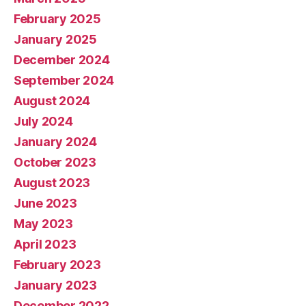
February 2025
January 2025
December 2024
September 2024
August 2024
July 2024
January 2024
October 2023
August 2023
June 2023
May 2023
April 2023
February 2023
January 2023
December 2022