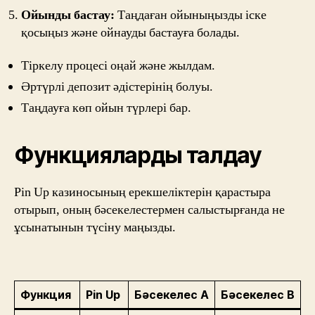
Ойынды бастау:
Таңдаған ойыныңызды іске
қосыңыз және ойнауды бастауға болады.
Тіркелу процесі оңай және жылдам.
Әртүрлі депозит әдістерінің болуы.
Таңдауға көп ойын түрлері бар.
Функцияларды талдау
Pin Up казиносының ерекшеліктерін қарастыра
отырып, оның бәсекелестермен салыстырғанда не
ұсынатынын түсіну маңызды.
Функция
Pin Up
Бәсекелес A
Бәсекелес B