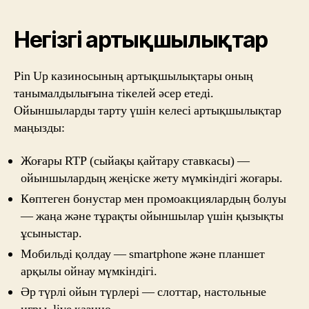
Негізгі артықшылықтар
Pin Up казиносының артықшылықтары оның
танымалдылығына тікелей әсер етеді.
Ойыншыларды тарту үшін келесі артықшылықтар
маңызды:
Жоғары RTP (сыйақы қайтару ставкасы) —
ойыншылардың жеңіске жету мүмкіндігі жоғары.
Көптеген бонустар мен промоакциялардың болуы
— жаңа және тұрақты ойыншылар үшін қызықты
ұсыныстар.
Мобильді қолдау — smartphone және планшет
арқылы ойнау мүмкіндігі.
Әр түрлі ойын түрлері — слоттар, настольные