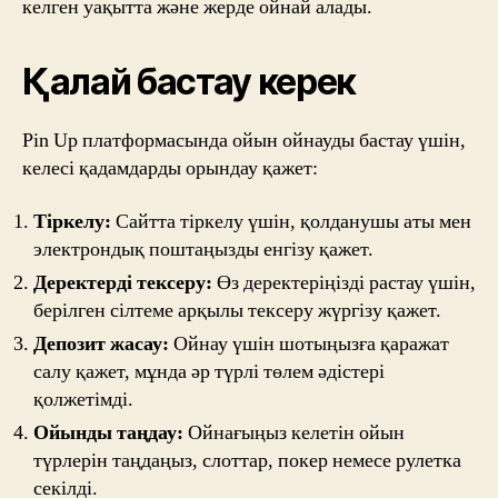
келген уақытта және жерде ойнай алады.
Қалай бастау керек
Pin Up платформасында ойын ойнауды бастау үшін,
келесі қадамдарды орындау қажет:
Тіркелу:
Сайтта тіркелу үшін, қолданушы аты мен
электрондық поштаңызды енгізу қажет.
Деректерді тексеру:
Өз деректеріңізді растау үшін,
берілген сілтеме арқылы тексеру жүргізу қажет.
Депозит жасау:
Ойнау үшін шотыңызға қаражат
салу қажет, мұнда әр түрлі төлем әдістері
қолжетімді.
Ойынды таңдау:
Ойнағыңыз келетін ойын
түрлерін таңдаңыз, слоттар, покер немесе рулетка
секілді.