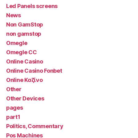
Led Panels screens
News
Non GamStop
non gamstop
Omegle
Omegle CC
Online Casino
Online Casino Fonbet
Online Καζίνο
Other
Other Devices
pages
part1
Politics, Commentary
Pos Machines