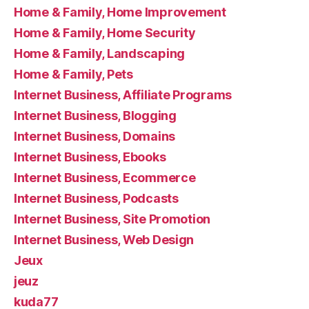
Home & Family, Home Improvement
Home & Family, Home Security
Home & Family, Landscaping
Home & Family, Pets
Internet Business, Affiliate Programs
Internet Business, Blogging
Internet Business, Domains
Internet Business, Ebooks
Internet Business, Ecommerce
Internet Business, Podcasts
Internet Business, Site Promotion
Internet Business, Web Design
Jeux
jeuz
kuda77