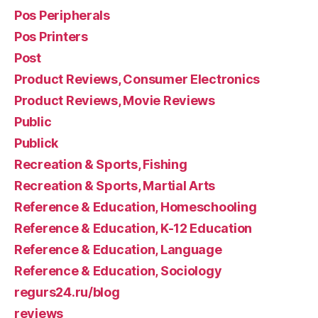
Pos Peripherals
Pos Printers
Post
Product Reviews, Consumer Electronics
Product Reviews, Movie Reviews
Public
Publick
Recreation & Sports, Fishing
Recreation & Sports, Martial Arts
Reference & Education, Homeschooling
Reference & Education, K-12 Education
Reference & Education, Language
Reference & Education, Sociology
regurs24.ru/blog
reviews