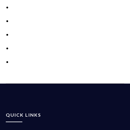
QUICK LINKS