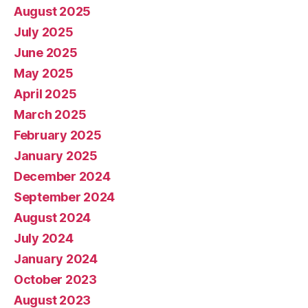
August 2025
July 2025
June 2025
May 2025
April 2025
March 2025
February 2025
January 2025
December 2024
September 2024
August 2024
July 2024
January 2024
October 2023
August 2023