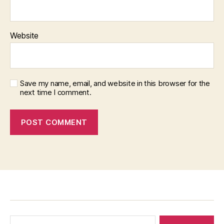
Website
Save my name, email, and website in this browser for the
next time I comment.