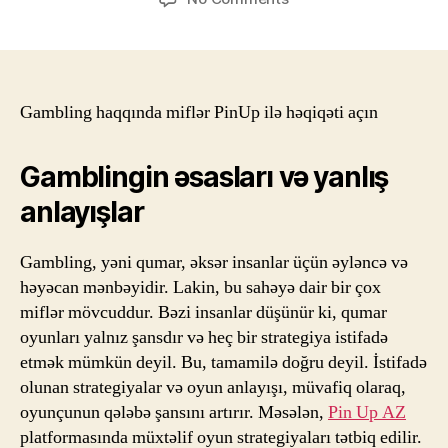
Gambling haqqında miflər PinUp ilə həqiqəti açın
Gamblingin əsasları və yanlış
anlayışlar
Gambling, yəni qumar, əksər insanlar üçün əyləncə və
həyəcan mənbəyidir. Lakin, bu sahəyə dair bir çox
miflər mövcuddur. Bəzi insanlar düşünür ki, qumar
oyunları yalnız şansdır və heç bir strategiya istifadə
etmək mümkün deyil. Bu, tamamilə doğru deyil. İstifadə
olunan strategiyalar və oyun anlayışı, müvafiq olaraq,
oyunçunun qələbə şansını artırır. Məsələn,
Pin Up AZ
platformasında müxtəlif oyun strategiyaları tətbiq edilir.