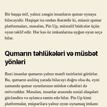
Bir başqa mif, yalnız zəngin insanların qumar oynaya
biləcəyidir. Həqiqət isə ondan ibarətdir ki, müasir qumar
platformaları, məsələn, Pin Up, müxtəlif büdcələr üçün
oyun təklif edir. Hər kəs öz imkanlarına uyğun oyun seçə
bilər.
Qumarın təhlükələri və müsbət
yönləri
Bəzi insanlar qumarın yalnız mənfi təsirlərini görürlər.
Bu, qumarın asılılıq yarada biləcəyi doğru olsa da, eyni
zamanda qumar oyunlarının müsbət cəhətləri də
mövcuddur. Məsələn, insanlar arasında sosial əlaqələri
gücləndirə və əyləncə təmin edə bilər. Pin Up kimi
platformalar, müştərilərə yalnız oyun oynamaq imkanı