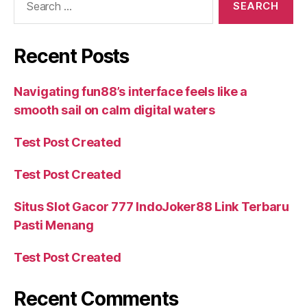
Recent Posts
Navigating fun88’s interface feels like a
smooth sail on calm digital waters
Test Post Created
Test Post Created
Situs Slot Gacor 777 IndoJoker88 Link Terbaru
Pasti Menang
Test Post Created
Recent Comments