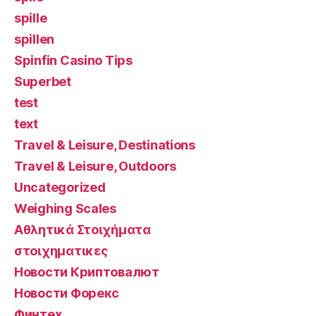
spille
spillen
Spinfin Casino Tips
Superbet
test
text
Travel & Leisure, Destinations
Travel & Leisure, Outdoors
Uncategorized
Weighing Scales
Αθλητικά Στοιχήματα
στοιχηματικες
Новости Криптовалют
Новости Форекс
Финтех