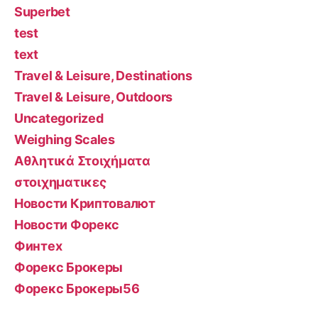
Superbet
test
text
Travel & Leisure, Destinations
Travel & Leisure, Outdoors
Uncategorized
Weighing Scales
Αθλητικά Στοιχήματα
στοιχηματικες
Новости Криптовалют
Новости Форекс
Финтех
Форекс Брокеры
Форекс Брокеры56