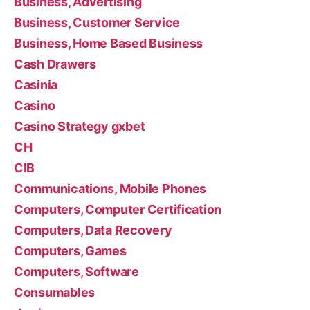
Business, Advertising
Business, Customer Service
Business, Home Based Business
Cash Drawers
Casinia
Casino
Casino Strategy gxbet
CH
CIB
Communications, Mobile Phones
Computers, Computer Certification
Computers, Data Recovery
Computers, Games
Computers, Software
Consumables