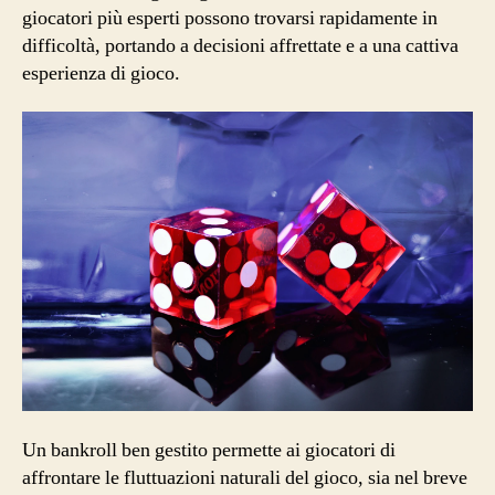
giocatori più esperti possono trovarsi rapidamente in
difficoltà, portando a decisioni affrettate e a una cattiva
esperienza di gioco.
Un bankroll ben gestito permette ai giocatori di
affrontare le fluttuazioni naturali del gioco, sia nel breve