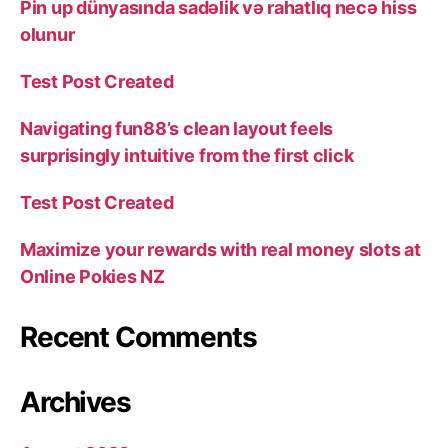
Pin up dünyasında sadəlik və rahatlıq necə hiss
olunur
Test Post Created
Navigating fun88’s clean layout feels
surprisingly intuitive from the first click
Test Post Created
Maximize your rewards with real money slots at
Online Pokies NZ
Recent Comments
Archives