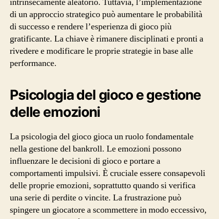
intrinsecamente aleatorio. Tuttavia, l’implementazione
di un approccio strategico può aumentare le probabilità
di successo e rendere l’esperienza di gioco più
gratificante. La chiave è rimanere disciplinati e pronti a
rivedere e modificare le proprie strategie in base alle
performance.
Psicologia del gioco e gestione
delle emozioni
La psicologia del gioco gioca un ruolo fondamentale
nella gestione del bankroll. Le emozioni possono
influenzare le decisioni di gioco e portare a
comportamenti impulsivi. È cruciale essere consapevoli
delle proprie emozioni, soprattutto quando si verifica
una serie di perdite o vincite. La frustrazione può
spingere un giocatore a scommettere in modo eccessivo,