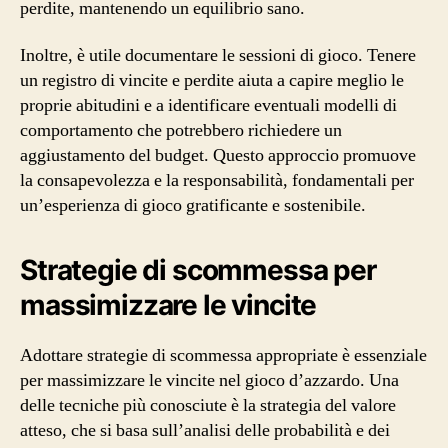
perdite, mantenendo un equilibrio sano.
Inoltre, è utile documentare le sessioni di gioco. Tenere
un registro di vincite e perdite aiuta a capire meglio le
proprie abitudini e a identificare eventuali modelli di
comportamento che potrebbero richiedere un
aggiustamento del budget. Questo approccio promuove
la consapevolezza e la responsabilità, fondamentali per
un’esperienza di gioco gratificante e sostenibile.
Strategie di scommessa per
massimizzare le vincite
Adottare strategie di scommessa appropriate è essenziale
per massimizzare le vincite nel gioco d’azzardo. Una
delle tecniche più conosciute è la strategia del valore
atteso, che si basa sull’analisi delle probabilità e dei