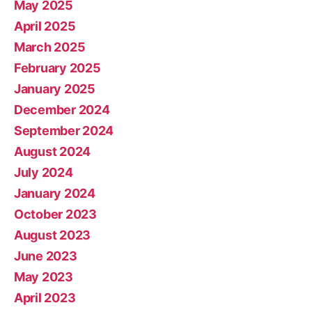
May 2025
April 2025
March 2025
February 2025
January 2025
December 2024
September 2024
August 2024
July 2024
January 2024
October 2023
August 2023
June 2023
May 2023
April 2023