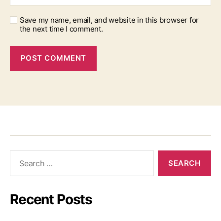
Save my name, email, and website in this browser for
the next time I comment.
Recent Posts