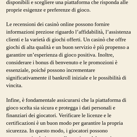
disponibili e scegliere una piattaforma che risponda alle
proprie esigenze e preferenze di gioco.
Le recensioni dei casinò online possono fornire
informazioni preziose riguardo l’affidabilità, l’assistenza
clienti e la varietà di giochi offerti. Un casinò che offre
giochi di alta qualità e un buon servizio è più propenso a
garantire un’esperienza di gioco positiva. Inoltre,
considerare i bonus di benvenuto e le promozioni è
essenziale, poiché possono incrementare
significativamente il bankroll iniziale e le possibilità di
vincita.
Infine, è fondamentale assicurarsi che la piattaforma di
gioco scelta sia sicura e protegga i dati personali e
finanziari dei giocatori. Verificare le licenze e le
certificazioni è un buon modo per garantire la propria
sicurezza. In questo modo, i giocatori possono