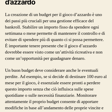
d’azzardo
La creazione di un budget per il gioco d’azzardo è uno
dei passi più cruciali per una gestione efficace del
bankroll. Stabilire un importo fisso da spendere ogni
settimana o mese permette di mantenere il controllo e di
evitare di spendere più di quanto ci si possa permettere.
È importante tenere presente che il gioco d’azzardo
dovrebbe essere visto come un’attività ricreativa e non
come un’opportunità per guadagnare denaro.
Un buon budget deve considerare anche le eventuali
perdite. Ad esempio, se si decide di destinare 100 euro al
mese per il gioco, è essenziale essere pronti a perdere
questo importo senza che ciò influisca sulle spese
quotidiane o sulle necessità finanziarie. Monitorare
attentamente il proprio budget consente di apportare
modifiche in base all’andamento delle proprie vincite e