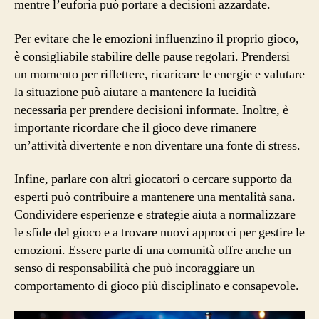
mentre l’euforia può portare a decisioni azzardate.
Per evitare che le emozioni influenzino il proprio gioco,
è consigliabile stabilire delle pause regolari. Prendersi
un momento per riflettere, ricaricare le energie e valutare
la situazione può aiutare a mantenere la lucidità
necessaria per prendere decisioni informate. Inoltre, è
importante ricordare che il gioco deve rimanere
un’attività divertente e non diventare una fonte di stress.
Infine, parlare con altri giocatori o cercare supporto da
esperti può contribuire a mantenere una mentalità sana.
Condividere esperienze e strategie aiuta a normalizzare
le sfide del gioco e a trovare nuovi approcci per gestire le
emozioni. Essere parte di una comunità offre anche un
senso di responsabilità che può incoraggiare un
comportamento di gioco più disciplinato e consapevole.