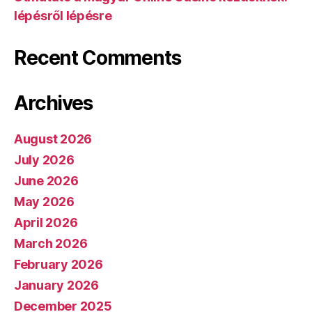
lépésről lépésre
Recent Comments
Archives
August 2026
July 2026
June 2026
May 2026
April 2026
March 2026
February 2026
January 2026
December 2025