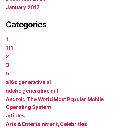
January 2017
Categories
1
111
2
3
5
a16z generative ai
adobe generative ai 1
Android The World Most Popular Mobile
Operating System
articles
Arts & Entertainment, Celebrities