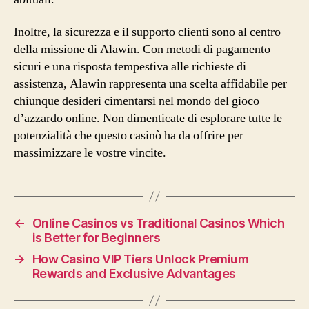
Inoltre, la sicurezza e il supporto clienti sono al centro
della missione di Alawin. Con metodi di pagamento
sicuri e una risposta tempestiva alle richieste di
assistenza, Alawin rappresenta una scelta affidabile per
chiunque desideri cimentarsi nel mondo del gioco
d’azzardo online. Non dimenticate di esplorare tutte le
potenzialità che questo casinò ha da offrire per
massimizzare le vostre vincite.
←
Online Casinos vs Traditional Casinos Which
is Better for Beginners
→
How Casino VIP Tiers Unlock Premium
Rewards and Exclusive Advantages