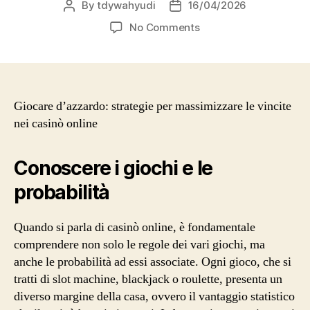
By
tdywahyudi
16/04/2026
No Comments
Giocare d’azzardo: strategie per massimizzare le vincite
nei casinò online
Conoscere i giochi e le
probabilità
Quando si parla di casinò online, è fondamentale
comprendere non solo le regole dei vari giochi, ma
anche le probabilità ad essi associate. Ogni gioco, che si
tratti di slot machine, blackjack o roulette, presenta un
diverso margine della casa, ovvero il vantaggio statistico