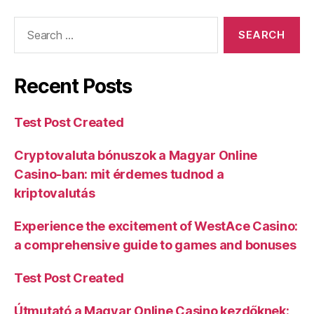
Recent Posts
Test Post Created
Cryptovaluta bónuszok a Magyar Online
Casino-ban: mit érdemes tudnod a
kriptovalutás
Experience the excitement of WestAce Casino:
a comprehensive guide to games and bonuses
Test Post Created
Útmutató a Magyar Online Casino kezdőknek: