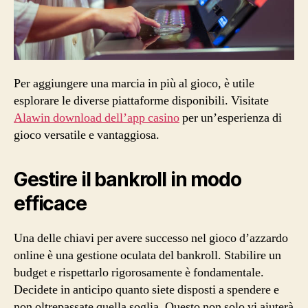
Per aggiungere una marcia in più al gioco, è utile
esplorare le diverse piattaforme disponibili. Visitate
Alawin download dell’app casino
per un’esperienza di
gioco versatile e vantaggiosa.
Gestire il bankroll in modo
efficace
Una delle chiavi per avere successo nel gioco d’azzardo
online è una gestione oculata del bankroll. Stabilire un
budget e rispettarlo rigorosamente è fondamentale.
Decidete in anticipo quanto siete disposti a spendere e
non oltrepassate quella soglia. Questo non solo vi aiuterà