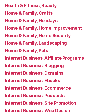
Health & Fitness, Beauty
Home & Family, Crafts
Home & Family, Holidays
Home & Family, Home Improvement
Home & Family, Home Security
Home & Family, Landscaping
Home & Family, Pets
Internet Business, Affiliate Programs
Internet Business, Blogging
Internet Business, Domains
Internet Business, Ebooks
Internet Business, Ecommerce
Internet Business, Podcasts
Internet Business, Site Promotion
Internet Business, Web Design