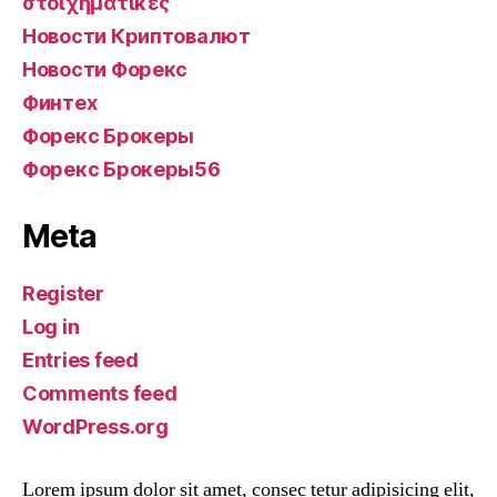
στοιχηματικες
Новости Криптовалют
Новости Форекс
Финтех
Форекс Брокеры
Форекс Брокеры56
Meta
Register
Log in
Entries feed
Comments feed
WordPress.org
Lorem ipsum dolor sit amet, consec tetur adipisicing elit,