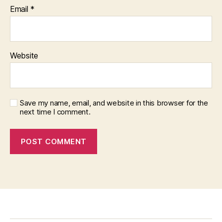
Email
*
Website
Save my name, email, and website in this browser for the
next time I comment.