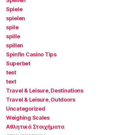
Spellen
Spiele
spielen
spile
spille
spillen
Spinfin Casino Tips
Superbet
test
text
Travel & Leisure, Destinations
Travel & Leisure, Outdoors
Uncategorized
Weighing Scales
Αθλητικά Στοιχήματα