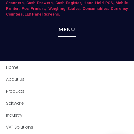
Scanners,
Cash Drawers,
Cash Register,
Hand Held POS,
Mobile
Printer,
Pos Printers,
Weighing Scales,
Consumables,
Currency
Counters,
LED Panel Screens.
MENU
Home
About Us
Products
Software
Industry
VAT Solutions