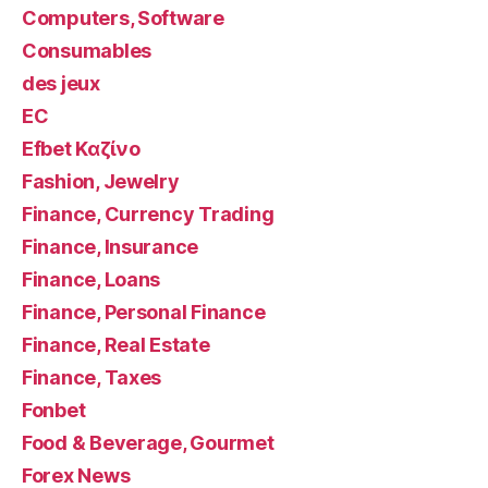
Computers, Software
Consumables
des jeux
EC
Efbet Καζίνο
Fashion, Jewelry
Finance, Currency Trading
Finance, Insurance
Finance, Loans
Finance, Personal Finance
Finance, Real Estate
Finance, Taxes
Fonbet
Food & Beverage, Gourmet
Forex News