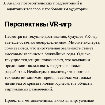
Анализ потребительских предпочтений и
адаптация товаров к требованиям аудитории.
Перспективы VR-игр
Несмотря на текущие достижения, будущее VR-игр
всё ещё остается неопределенным. Многие эксперты
сомневаются, что виртуальная реальность станет
массовым явлением в ближайшие годы. Однако,
текущие тенденции показывают, что компании
продолжают вкладывать средства в новые
разработки. Необходимо помнить, что прогресс
технологий занимает время, и сейчас мы только
начинаем открывать новые горизонты в области
виртуальных развлечений.
Проекты в метавселенных, включая виртуальные