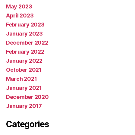
May 2023
April 2023
February 2023
January 2023
December 2022
February 2022
January 2022
October 2021
March 2021
January 2021
December 2020
January 2017
Categories