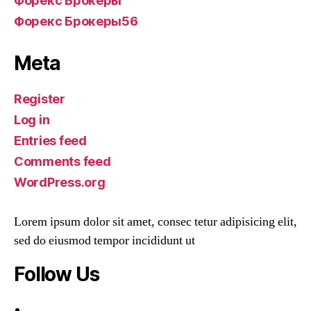
Форекс Брокеры
Форекс Брокеры56
Meta
Register
Log in
Entries feed
Comments feed
WordPress.org
Lorem ipsum dolor sit amet, consec tetur adipisicing elit,
sed do eiusmod tempor incididunt ut
Follow Us