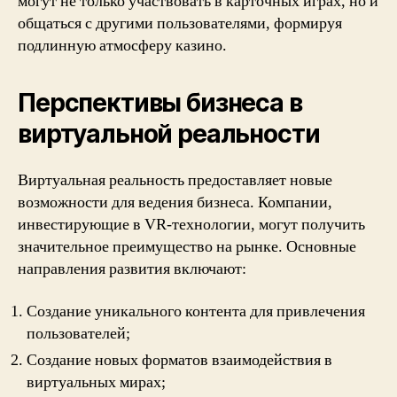
могут не только участвовать в карточных играх, но и
общаться с другими пользователями, формируя
подлинную атмосферу казино.
Перспективы бизнеса в
виртуальной реальности
Виртуальная реальность предоставляет новые
возможности для ведения бизнеса. Компании,
инвестирующие в VR-технологии, могут получить
значительное преимущество на рынке. Основные
направления развития включают:
Создание уникального контента для привлечения
пользователей;
Создание новых форматов взаимодействия в
виртуальных мирах;