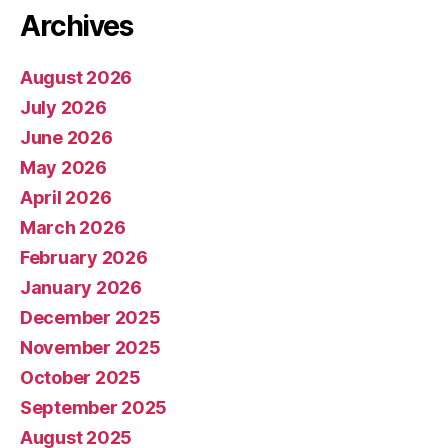
Archives
August 2026
July 2026
June 2026
May 2026
April 2026
March 2026
February 2026
January 2026
December 2025
November 2025
October 2025
September 2025
August 2025