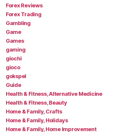
Forex Reviews
Forex Trading
Gambling
Game
Games
gaming
giochi
gioco
gokspel
Guide
Health & Fitness, Alternative Medicine
Health & Fitness, Beauty
Home & Family, Crafts
Home & Family, Holidays
Home & Family, Home Improvement