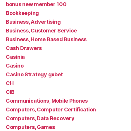
bonus new member 100
Bookkeeping
Business, Advertising
Business, Customer Service
Business, Home Based Business
Cash Drawers
Casinia
Casino
Casino Strategy gxbet
CH
CIB
Communications, Mobile Phones
Computers, Computer Certification
Computers, Data Recovery
Computers, Games