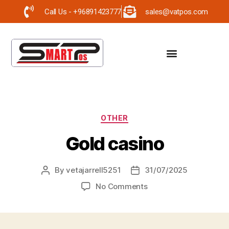
Call Us - +96891423777
sales@vatpos.com
OTHER
Gold casino
By
vetajarrell5251
31/07/2025
No Comments