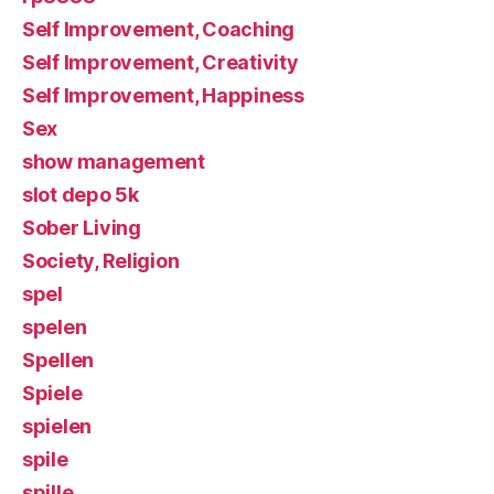
Self Improvement, Coaching
Self Improvement, Creativity
Self Improvement, Happiness
Sex
show management
slot depo 5k
Sober Living
Society, Religion
spel
spelen
Spellen
Spiele
spielen
spile
spille