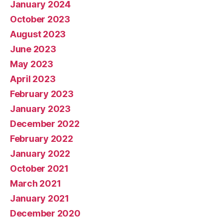
January 2024
October 2023
August 2023
June 2023
May 2023
April 2023
February 2023
January 2023
December 2022
February 2022
January 2022
October 2021
March 2021
January 2021
December 2020