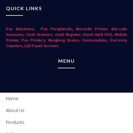
QUICK LINKS
Pos Mac
hines
,
Pos Peripherals
,
Barcode Printer,
Barcode
Scanners,
Cash Drawers,
Cash Register,
Hand Held POS,
Mobile
Printer,
Pos Printers,
Weighing Scales,
Consumables,
Currency
Counters,
LED Panel Screens.
MENU
Home
About Us
Products