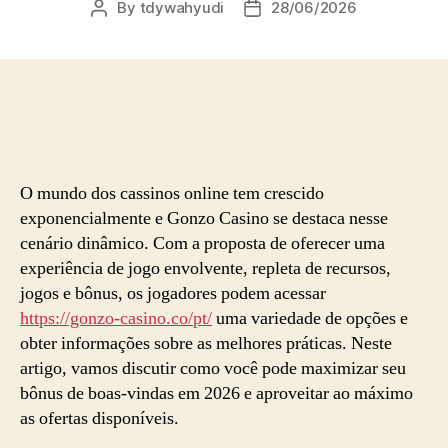
By
tdywahyudi
28/06/2026
O mundo dos cassinos online tem crescido
exponencialmente e Gonzo Casino se destaca nesse
cenário dinâmico. Com a proposta de oferecer uma
experiência de jogo envolvente, repleta de recursos,
jogos e bônus, os jogadores podem acessar
https://gonzo-casino.co/pt/
uma variedade de opções e
obter informações sobre as melhores práticas. Neste
artigo, vamos discutir como você pode maximizar seu
bônus de boas-vindas em 2026 e aproveitar ao máximo
as ofertas disponíveis.