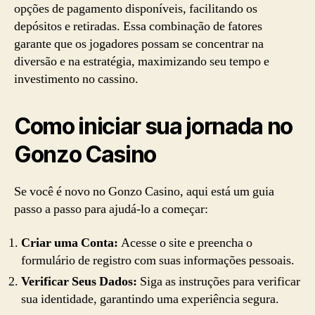
opções de pagamento disponíveis, facilitando os
depósitos e retiradas. Essa combinação de fatores
garante que os jogadores possam se concentrar na
diversão e na estratégia, maximizando seu tempo e
investimento no cassino.
Como iniciar sua jornada no
Gonzo Casino
Se você é novo no Gonzo Casino, aqui está um guia
passo a passo para ajudá-lo a começar:
Criar uma Conta:
Acesse o site e preencha o
formulário de registro com suas informações pessoais.
Verificar Seus Dados:
Siga as instruções para verificar
sua identidade, garantindo uma experiência segura.