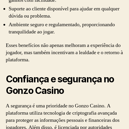
ganhos com facilidade.
Suporte ao cliente disponível para ajudar em qualquer
dúvida ou problema.
Ambiente seguro e regulamentado, proporcionando
tranquilidade ao jogar.
Esses benefícios não apenas melhoram a experiência do
jogador, mas também incentivam a lealdade e o retorno à
plataforma.
Confiança e segurança no
Gonzo Casino
A segurança é uma prioridade no Gonzo Casino. A
plataforma utiliza tecnologia de criptografia avançada
para proteger as informações pessoais e financeiras dos
jogadores. Além disso, é licenciada por autoridades