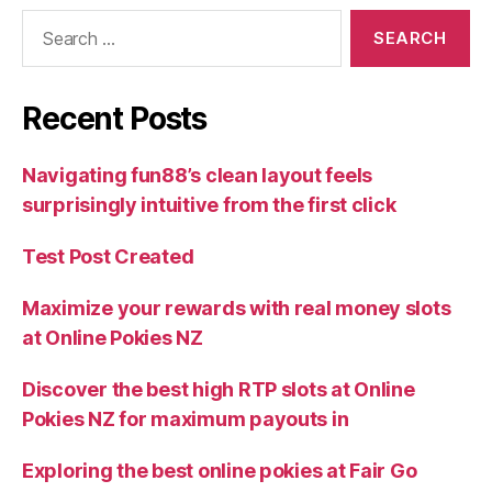
Recent Posts
Navigating fun88’s clean layout feels
surprisingly intuitive from the first click
Test Post Created
Maximize your rewards with real money slots
at Online Pokies NZ
Discover the best high RTP slots at Online
Pokies NZ for maximum payouts in
Exploring the best online pokies at Fair Go