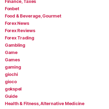
Finance, Taxes
Fonbet
Food & Beverage, Gourmet
Forex News
Forex Reviews
Forex Trading
Gambling
Game
Games
gaming
giochi
gioco
gokspel
Guide
Health & Fitness, Alternative Medicine