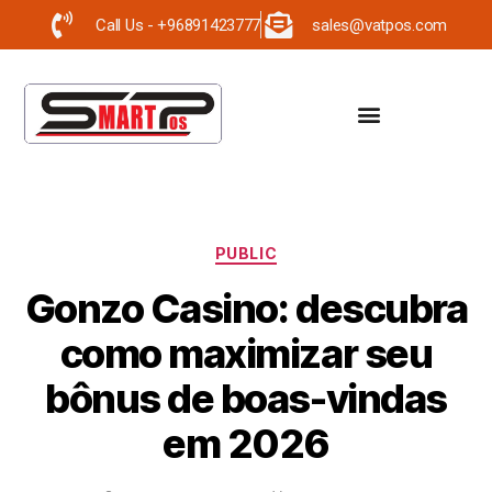
Call Us - +96891423777
sales@vatpos.com
PUBLIC
Gonzo Casino: descubra
como maximizar seu
bônus de boas-vindas
em 2026