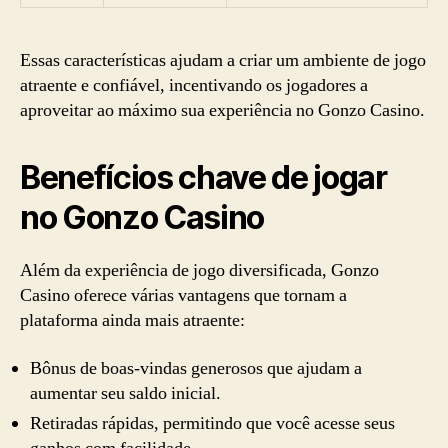
Essas características ajudam a criar um ambiente de jogo
atraente e confiável, incentivando os jogadores a
aproveitar ao máximo sua experiência no Gonzo Casino.
Benefícios chave de jogar
no Gonzo Casino
Além da experiência de jogo diversificada, Gonzo
Casino oferece várias vantagens que tornam a
plataforma ainda mais atraente:
Bônus de boas-vindas generosos que ajudam a
aumentar seu saldo inicial.
Retiradas rápidas, permitindo que você acesse seus