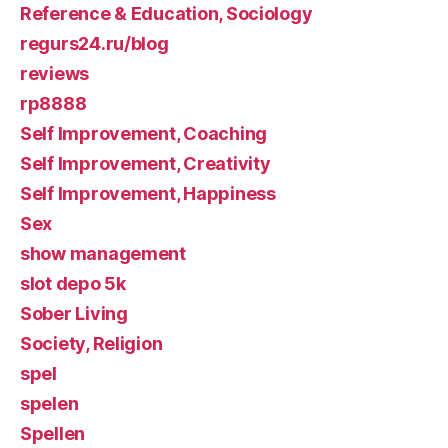
Reference & Education, Sociology
regurs24.ru/blog
reviews
rp8888
Self Improvement, Coaching
Self Improvement, Creativity
Self Improvement, Happiness
Sex
show management
slot depo 5k
Sober Living
Society, Religion
spel
spelen
Spellen