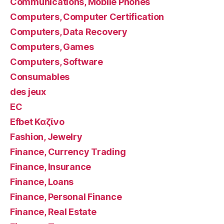
Communications, Mobile Phones
Computers, Computer Certification
Computers, Data Recovery
Computers, Games
Computers, Software
Consumables
des jeux
EC
Efbet Καζίνο
Fashion, Jewelry
Finance, Currency Trading
Finance, Insurance
Finance, Loans
Finance, Personal Finance
Finance, Real Estate