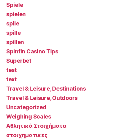
Spiele
spielen
spile
spille
spillen
Spinfin Casino Tips
Superbet
test
text
Travel & Leisure, Destinations
Travel & Leisure, Outdoors
Uncategorized
Weighing Scales
Αθλητικά Στοιχήματα
στοιχηματικες