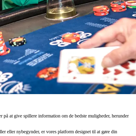
er på at give spillere information om de bedste muligheder, herunder
ler eller nybegynder, er vores platform designet til at gøre din