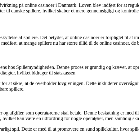
indvirkning på online casinoer i Danmark. Loven blev indført for at regule
ester til danske spillere, hvilket skaber et mere gennemsigtigt og kontro
yttelse af spillere. Det betyder, at online casinoer er forpligtet til at i
ført, at mange spillere nu har større tillid til de online casinoer, de b
cens hos Spillemyndigheden. Denne proces er grundig og kræver, at opera
tægter, hvilket bidrager til statskassen.
 for at sikre, at de overholder lovgivningen. Dette inkluderer overvågn
are spillere.
og afgifter, som operatørerne skal betale. Denne beskatning er med til at 
er, hvilket kan være en udfordring for nogle operatører, men samtidig sk
svarligt spil. Dette er med til at promovere en sund spillekultur, hvor s