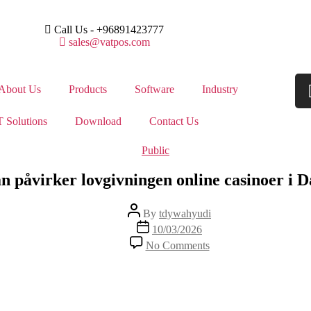
Call Us - +96891423777
sales@vatpos.com
About Us
Products
Software
Industry
 Solutions
Download
Contact Us
Public
 påvirker lovgivningen online casinoer i
By
tdywahyudi
10/03/2026
No Comments