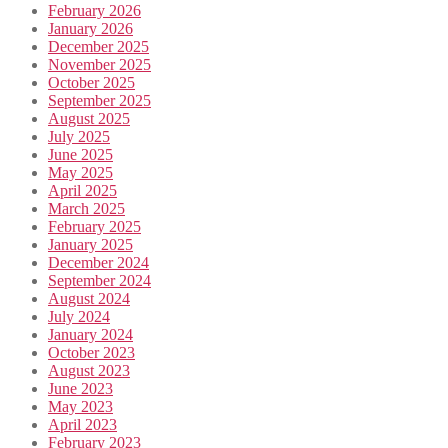
February 2026
January 2026
December 2025
November 2025
October 2025
September 2025
August 2025
July 2025
June 2025
May 2025
April 2025
March 2025
February 2025
January 2025
December 2024
September 2024
August 2024
July 2024
January 2024
October 2023
August 2023
June 2023
May 2023
April 2023
February 2023