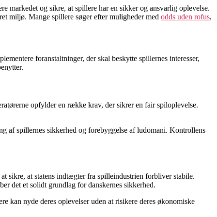
re markedet og sikre, at spillere har en sikker og ansvarlig oplevelse.
lleret miljø. Mange spillere søger efter muligheder med
odds uden rofus
,
mplementere foranstaltninger, der skal beskytte spillernes interesser,
enytter.
tørerne opfylder en række krav, der sikrer en fair spiloplevelse.
ing af spillernes sikkerhed og forebyggelse af ludomani. Kontrollens
sikre, at statens indtægter fra spilleindustrien forbliver stabile.
aber det et solidt grundlag for danskernes sikkerhed.
pillere kan nyde deres oplevelser uden at risikere deres økonomiske