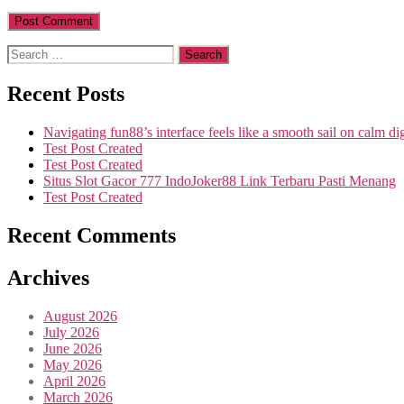
Recent Posts
Navigating fun88’s interface feels like a smooth sail on calm dig
Test Post Created
Test Post Created
Situs Slot Gacor 777 IndoJoker88 Link Terbaru Pasti Menang
Test Post Created
Recent Comments
Archives
August 2026
July 2026
June 2026
May 2026
April 2026
March 2026