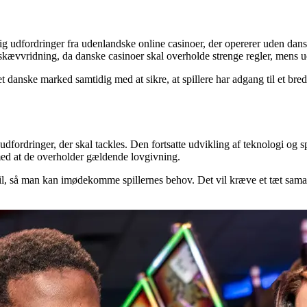
ig udfordringer fra udenlandske online casinoer, der opererer uden dansk
n skævvridning, da danske casinoer skal overholde strenge regler, mens
t danske marked samtidig med at sikre, at spillere har adgang til et br
dfordringer, der skal tackles. Den fortsatte udvikling af teknologi og s
 med at de overholder gældende lovgivning.
 spil, så man kan imødekomme spillernes behov. Det vil kræve et tæt sama