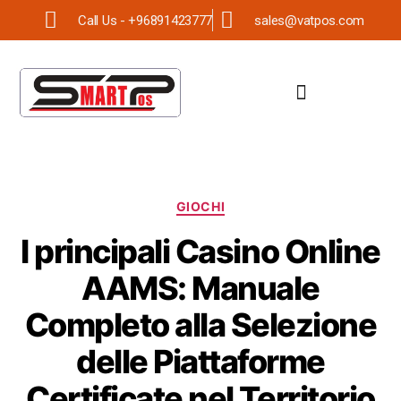
Call Us - +96891423777
sales@vatpos.com
GIOCHI
I principali Casino Online
AAMS: Manuale
Completo alla Selezione
delle Piattaforme
Certificate nel Territorio