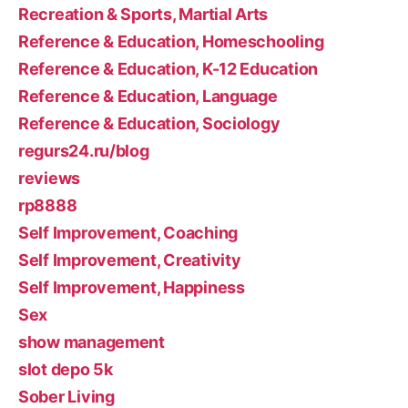
Recreation & Sports, Martial Arts
Reference & Education, Homeschooling
Reference & Education, K-12 Education
Reference & Education, Language
Reference & Education, Sociology
regurs24.ru/blog
reviews
rp8888
Self Improvement, Coaching
Self Improvement, Creativity
Self Improvement, Happiness
Sex
show management
slot depo 5k
Sober Living