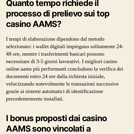
Quanto tempo richiede il
processo di prelievo sui top
casino AAMS?
I tempi di elaborazione dipendono dal metodo
selezionato: i wallet digitali impiegano solitamente 24-
48 ore, mentre i trasferimenti bancari possono
necessitare di 3-5 giorni lavorativi. I migliori casino
online aams più performanti concludono la verifica dei
documenti entro 24 ore dalla richiesta iniziale,
velocizzando notevolmente le transazioni successive
grazie ai sistemi automatici di identificazione
precedentemente installati.
I bonus proposti dai casino
AAMS sono vincolati a