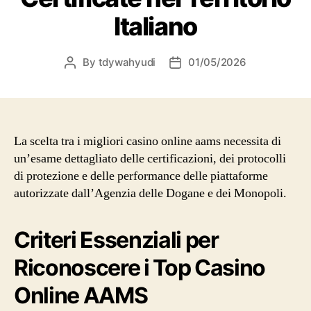
Italiano
By
tdywahyudi
01/05/2026
La scelta tra i migliori casino online aams necessita di
un’esame dettagliato delle certificazioni, dei protocolli
di protezione e delle performance delle piattaforme
autorizzate dall’Agenzia delle Dogane e dei Monopoli.
Criteri Essenziali per
Riconoscere i Top Casino
Online AAMS