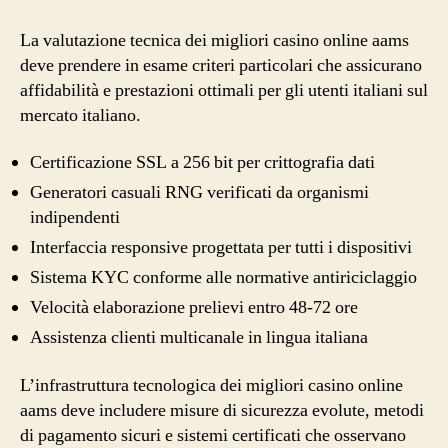
La valutazione tecnica dei migliori casino online aams
deve prendere in esame criteri particolari che assicurano
affidabilità e prestazioni ottimali per gli utenti italiani sul
mercato italiano.
Certificazione SSL a 256 bit per crittografia dati
Generatori casuali RNG verificati da organismi
indipendenti
Interfaccia responsive progettata per tutti i dispositivi
Sistema KYC conforme alle normative antiriciclaggio
Velocità elaborazione prelievi entro 48-72 ore
Assistenza clienti multicanale in lingua italiana
L’infrastruttura tecnologica dei migliori casino online
aams deve includere misure di sicurezza evolute, metodi
di pagamento sicuri e sistemi certificati che osservano