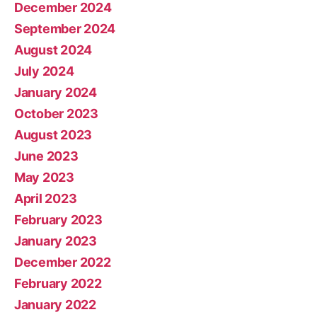
December 2024
September 2024
August 2024
July 2024
January 2024
October 2023
August 2023
June 2023
May 2023
April 2023
February 2023
January 2023
December 2022
February 2022
January 2022