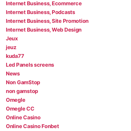
Internet Business, Ecommerce
Internet Business, Podcasts
Internet Business, Site Promotion
Internet Business, Web Design
Jeux
jeuz
kuda77
Led Panels screens
News
Non GamStop
non gamstop
Omegle
Omegle CC
Online Casino
Online Casino Fonbet