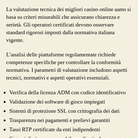
La valutazione tecnica dei migliori casino online aams si
basa su criteri misurabili che assicurano chiarezza e
serietà. Gli operatori certificati devono osservare
standard rigorosi imposti dalla normativa italiana
vigente.
L’analisi delle piattaforme regolamentate richiede
competenze specifiche per controllare la conformità
normativa. I parametri di valutazione includono aspetti
tecnici, normativi e aspetti operativi essenziali.
Verifica della licenza ADM con codice identificativo
Validazione dei software di gioco impiegati
Sistemi di protezione SSL con crittografia dei dati
Trasparenza nei pagamenti e prelievi garantiti
Tassi RTP certificate da enti indipendenti