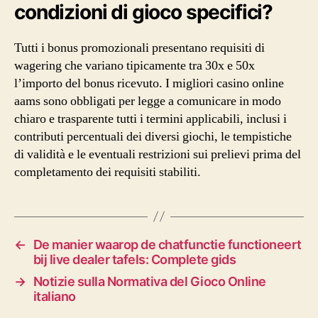
condizioni di gioco specifici?
Tutti i bonus promozionali presentano requisiti di
wagering che variano tipicamente tra 30x e 50x
l’importo del bonus ricevuto. I migliori casino online
aams sono obbligati per legge a comunicare in modo
chiaro e trasparente tutti i termini applicabili, inclusi i
contributi percentuali dei diversi giochi, le tempistiche
di validità e le eventuali restrizioni sui prelievi prima del
completamento dei requisiti stabiliti.
←
De manier waarop de chatfunctie functioneert
bij live dealer tafels: Complete gids
→
Notizie sulla Normativa del Gioco Online
italiano