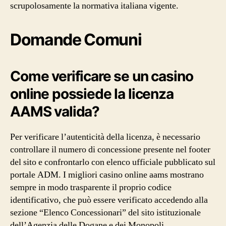
scrupolosamente la normativa italiana vigente.
Domande Comuni
Come verificare se un casino
online possiede la licenza
AAMS valida?
Per verificare l’autenticità della licenza, è necessario
controllare il numero di concessione presente nel footer
del sito e confrontarlo con elenco ufficiale pubblicato sul
portale ADM. I migliori casino online aams mostrano
sempre in modo trasparente il proprio codice
identificativo, che può essere verificato accedendo alla
sezione “Elenco Concessionari” del sito istituzionale
dell’Agenzia delle Dogane e dei Monopoli.