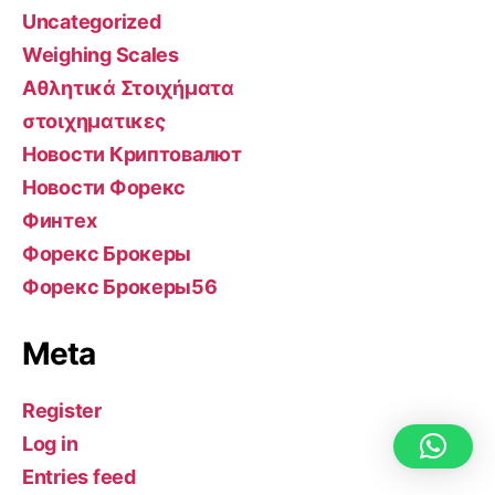
Uncategorized
Weighing Scales
Αθλητικά Στοιχήματα
στοιχηματικες
Новости Криптовалют
Новости Форекс
Финтех
Форекс Брокеры
Форекс Брокеры56
Meta
Register
Log in
Entries feed