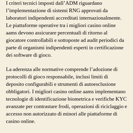
I criteri tecnici imposti dall’ADM riguardano
l’implementazione di sistemi RNG approvati da
laboratori indipendenti accreditati internazionalmente.
Le piattaforme operative tra i migliori casino online
aams devono assicurare percentuali di ritorno al
giocatore controllabili e sottoposte ad audit periodici da
parte di organismi indipendenti esperti in certificazione
dei software di gioco.
La aderenza alle normative comprende l’adozione di
protocolli di gioco responsabile, inclusi limiti di
deposito configurabili e strumenti di autoesclusione
obbligatori. I migliori casino online aams implementano
tecnologie di identificazione biometrica e verifiche KYC
avanzate per contrastare frodi, operazioni di riciclaggio e
accesso non autorizzato di minori alle piattaforme di
casino online.