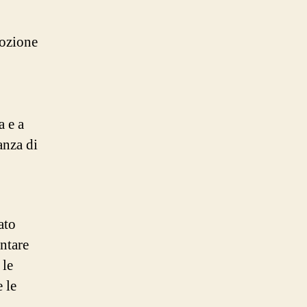
mozione
a e a
anza di
ato
ntare
 le
e le