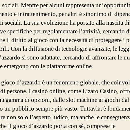
i sociali. Mentre per alcuni rappresenta un’opportunit
mento e intrattenimento, per altri è sinonimo di dipen
i sociali. La sua evoluzione ha portato alla nascita di
ve specifiche per regolamentare l’attività, cercando d
re il diritto al gioco con la necessità di proteggere i p
ili. Con la diffusione di tecnologie avanzate, le legg
’azzardo si sono adattate, cercando di affrontare le n
he emergono con le piattaforme online.
l gioco d’azzardo è un fenomeno globale, che coinvo
 di persone. I casinò online, come Lizaro Casino, off
a gamma di opzioni, dalle slot machine ai giochi dal
do un pubblico sempre più vasto. Tuttavia, è fondame
are non solo l’aspetto ludico, ma anche le conseguenz
 che il gioco d’azzardo porta con sé, comprese le