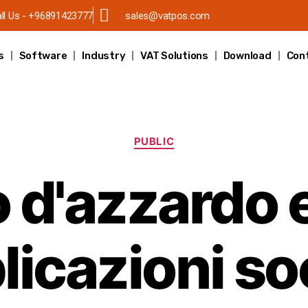
ll Us - +96891423777
sales@vatpos.com
s
Software
Industry
VAT Solutions
Download
Con
PUBLIC
o d'azzardo 
licazioni soc