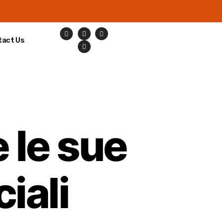
tact Us
e le sue
iali