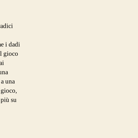
radici
e i dadi
il gioco
ai
 una
 a una
 gioco,
 più su