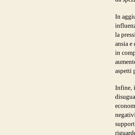
In aggi
influenz
la press
ansia e
in comp
aumento
aspetti 
Infine, 
disugua
economic
negativi
support
riguardo