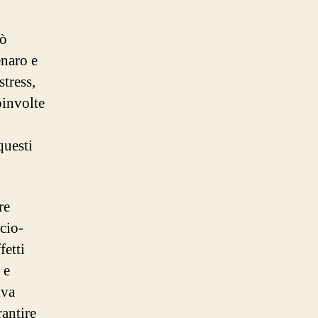
uò
enaro e
stress,
oinvolte
n
questi
re
cio-
fetti
 e
iva
rantire