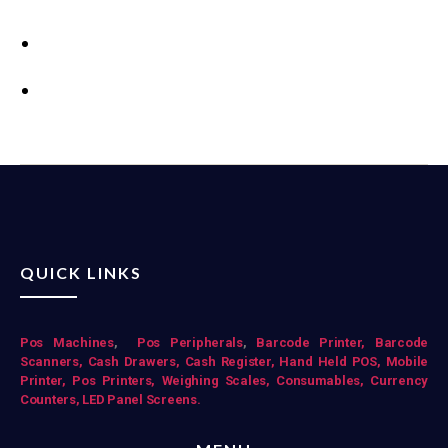
QUICK LINKS
Pos Mac
hines
,
Pos Peripherals
,
Barcode Printer,
Barcode
Scanners,
Cash Drawers,
Cash Register,
Hand Held POS,
Mobile
Printer,
Pos Printers,
Weighing Scales,
Consumables,
Currency
Counters,
LED Panel Screens.