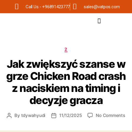
Call Us - +96891423777
sales@vatpos.com
2
Jak zwiększyć szanse w
grze Chicken Road crash
z naciskiem na timing i
decyzje gracza
By
tdywahyudi
11/12/2025
No Comments