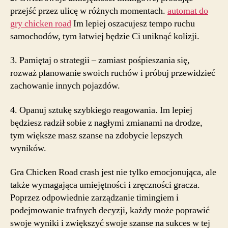
przejść przez ulicę w różnych momentach.
automat do
gry chicken road
Im lepiej oszacujesz tempo ruchu
samochodów, tym łatwiej będzie Ci uniknąć kolizji.
3. Pamiętaj o strategii – zamiast pośpieszania się,
rozważ planowanie swoich ruchów i próbuj przewidzieć
zachowanie innych pojazdów.
4. Opanuj sztukę szybkiego reagowania. Im lepiej
będziesz radził sobie z nagłymi zmianami na drodze,
tym większe masz szanse na zdobycie lepszych
wyników.
Gra Chicken Road crash jest nie tylko emocjonująca, ale
także wymagająca umiejętności i zręczności gracza.
Poprzez odpowiednie zarządzanie timingiem i
podejmowanie trafnych decyzji, każdy może poprawić
swoje wyniki i zwiększyć swoje szanse na sukces w tej