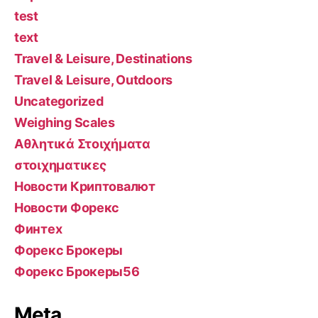
test
text
Travel & Leisure, Destinations
Travel & Leisure, Outdoors
Uncategorized
Weighing Scales
Αθλητικά Στοιχήματα
στοιχηματικες
Новости Криптовалют
Новости Форекс
Финтех
Форекс Брокеры
Форекс Брокеры56
Meta