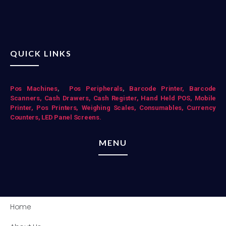
QUICK LINKS
Pos Mac
hines
,
Pos Peripherals
,
Barcode Printer,
Barcode
Scanners,
Cash Drawers,
Cash Register,
Hand Held POS,
Mobile
Printer,
Pos Printers,
Weighing Scales,
Consumables,
Currency
Counters,
LED Panel Screens.
MENU
Home