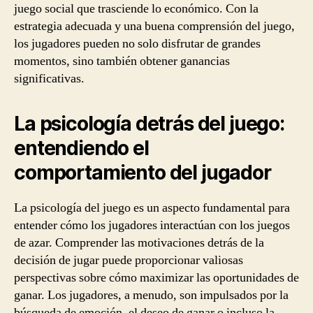
juego social que trasciende lo económico. Con la
estrategia adecuada y una buena comprensión del juego,
los jugadores pueden no solo disfrutar de grandes
momentos, sino también obtener ganancias
significativas.
La psicología detrás del juego:
entendiendo el
comportamiento del jugador
La psicología del juego es un aspecto fundamental para
entender cómo los jugadores interactúan con los juegos
de azar. Comprender las motivaciones detrás de la
decisión de jugar puede proporcionar valiosas
perspectivas sobre cómo maximizar las oportunidades de
ganar. Los jugadores, a menudo, son impulsados por la
búsqueda de emoción, el deseo de ganar o incluso la