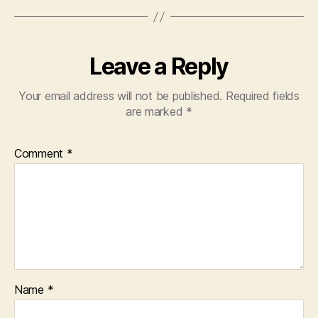
Leave a Reply
Your email address will not be published.
Required fields
are marked
*
Comment
*
Name
*