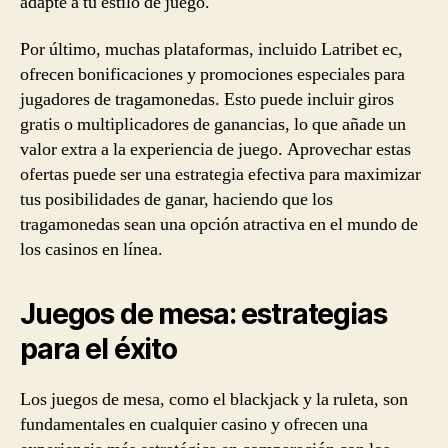
adapte a tu estilo de juego.
Por último, muchas plataformas, incluido Latribet ec,
ofrecen bonificaciones y promociones especiales para
jugadores de tragamonedas. Esto puede incluir giros
gratis o multiplicadores de ganancias, lo que añade un
valor extra a la experiencia de juego. Aprovechar estas
ofertas puede ser una estrategia efectiva para maximizar
tus posibilidades de ganar, haciendo que los
tragamonedas sean una opción atractiva en el mundo de
los casinos en línea.
Juegos de mesa: estrategias
para el éxito
Los juegos de mesa, como el blackjack y la ruleta, son
fundamentales en cualquier casino y ofrecen una