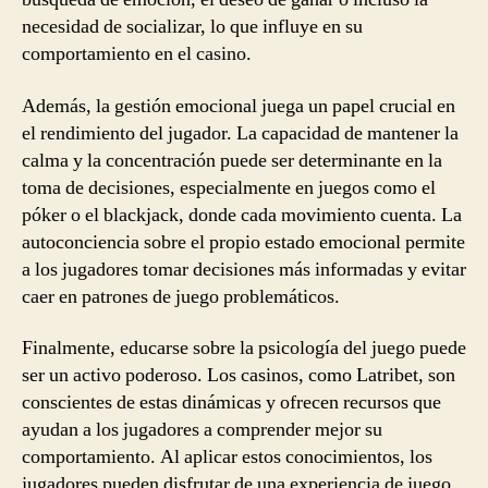
necesidad de socializar, lo que influye en su
comportamiento en el casino.
Además, la gestión emocional juega un papel crucial en
el rendimiento del jugador. La capacidad de mantener la
calma y la concentración puede ser determinante en la
toma de decisiones, especialmente en juegos como el
póker o el blackjack, donde cada movimiento cuenta. La
autoconciencia sobre el propio estado emocional permite
a los jugadores tomar decisiones más informadas y evitar
caer en patrones de juego problemáticos.
Finalmente, educarse sobre la psicología del juego puede
ser un activo poderoso. Los casinos, como Latribet, son
conscientes de estas dinámicas y ofrecen recursos que
ayudan a los jugadores a comprender mejor su
comportamiento. Al aplicar estos conocimientos, los
jugadores pueden disfrutar de una experiencia de juego