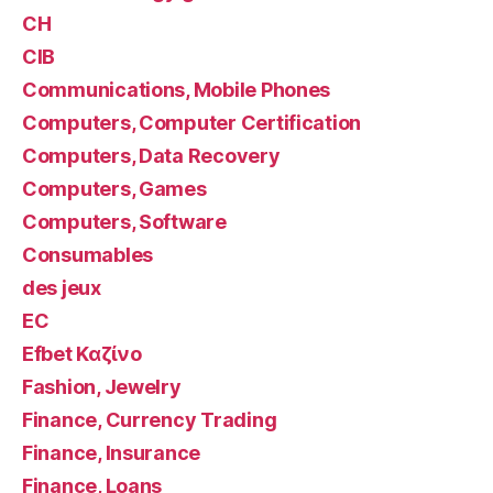
CH
CIB
Communications, Mobile Phones
Computers, Computer Certification
Computers, Data Recovery
Computers, Games
Computers, Software
Consumables
des jeux
EC
Efbet Καζίνο
Fashion, Jewelry
Finance, Currency Trading
Finance, Insurance
Finance, Loans