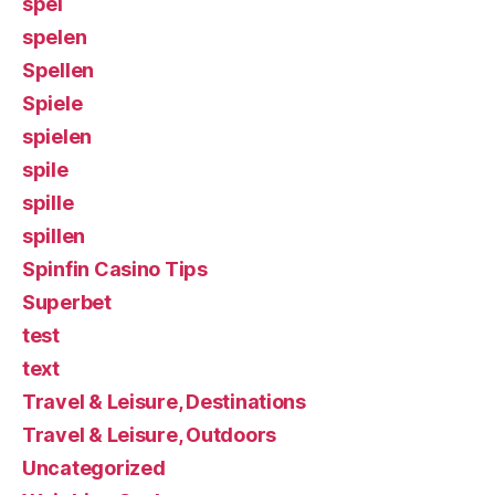
spel
spelen
Spellen
Spiele
spielen
spile
spille
spillen
Spinfin Casino Tips
Superbet
test
text
Travel & Leisure, Destinations
Travel & Leisure, Outdoors
Uncategorized