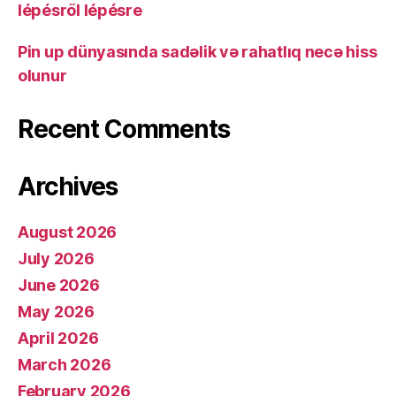
lépésről lépésre
Pin up dünyasında sadəlik və rahatlıq necə hiss
olunur
Recent Comments
Archives
August 2026
July 2026
June 2026
May 2026
April 2026
March 2026
February 2026