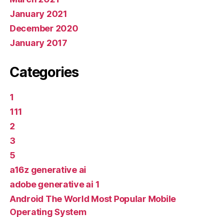
January 2021
December 2020
January 2017
Categories
1
111
2
3
5
a16z generative ai
adobe generative ai 1
Android The World Most Popular Mobile
Operating System