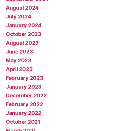
August 2024
July 2024
January 2024
October 2023
August 2023
June 2023
May 2023
April 2023
February 2023
January 2023
December 2022
February 2022
January 2022
October 2021
March 2021