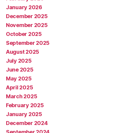
January 2026
December 2025
November 2025
October 2025
September 2025
August 2025
July 2025
June 2025
May 2025
April 2025
March 2025
February 2025
January 2025
December 2024
September 2024