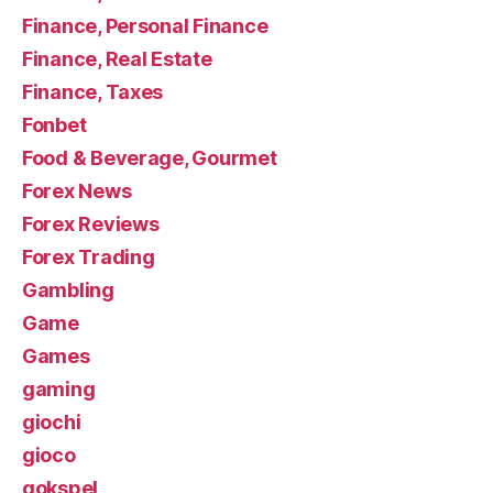
Finance, Personal Finance
Finance, Real Estate
Finance, Taxes
Fonbet
Food & Beverage, Gourmet
Forex News
Forex Reviews
Forex Trading
Gambling
Game
Games
gaming
giochi
gioco
gokspel