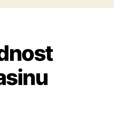
odnost
casinu