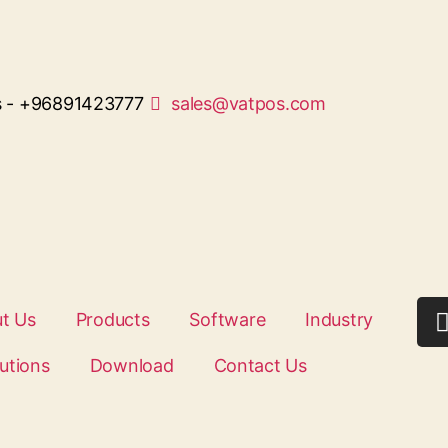
s - +96891423777
sales@vatpos.com
t Us
Products
Software
Industry
utions
Download
Contact Us