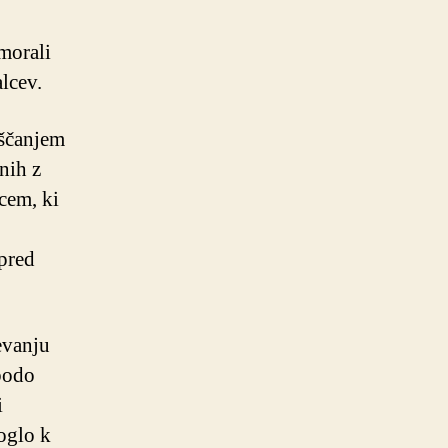
morali
alcev.
aščanjem
nih z
cem, ki
 pred
evanju
 bodo
i
oglo k