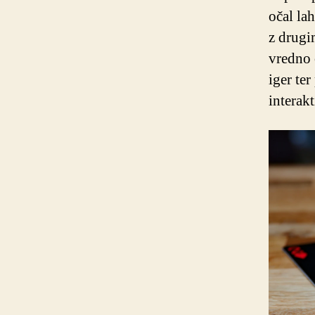
očal lah
z drugim
vredno 
iger te
interak