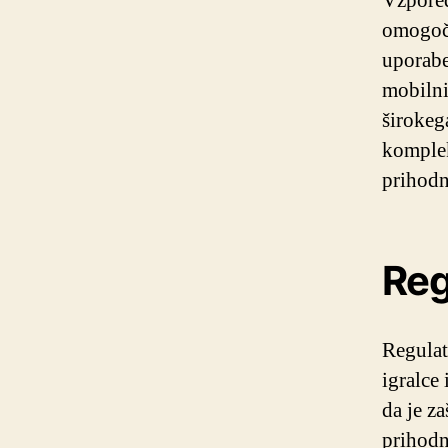
Vzpored
omogoča
uporabe
mobilni
širokeg
komplek
prihodn
Reg
Regulati
igralce
da je z
prihodn