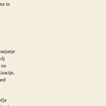
rne in
ranjanje
olj
 na
izacije,
med
ečje