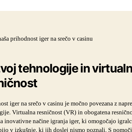
naša prihodnost iger na srečo v casinu
voj tehnologije in virtual
ničnost
ost iger na srečo v casinu je močno povezana z nap
gije. Virtualna resničnost (VR) in obogatena resničn
ta inovativne načine igranja iger, ki omogočajo igral
pijo v izkušnje, ki jih doslej nismo poznali. S pomo