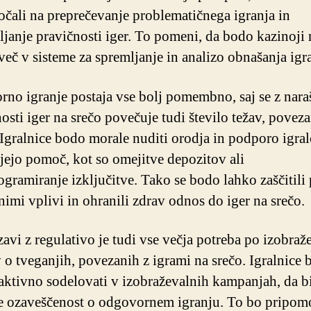
očali na preprečevanje problematičnega igranja in
ljanje pravičnosti iger. To pomeni, da bodo kazinoji 
 več v sisteme za spremljanje in analizo obnašanja igr
no igranje postaja vse bolj pomembno, saj se z nar
osti iger na srečo povečuje tudi število težav, poveza
 Igralnice bodo morale nuditi orodja in podporo igral
jejo pomoč, kot so omejitve depozitov ali
gramiranje izključitve. Tako se bodo lahko zaščitili
nimi vplivi in ohranili zdrav odnos do iger na srečo.
avi z regulativo je tudi vse večja potreba po izobraž
v o tveganjih, povezanih z igrami na srečo. Igralnice
aktivno sodelovati v izobraževalnih kampanjah, da b
e ozaveščenost o odgovornem igranju. To bo pripom