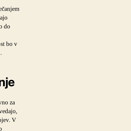
večanjem
ajo
jo do
st bo v
.
nje
ivno za
avedajo,
ojev. V
o