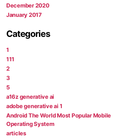
December 2020
January 2017
Categories
1
111
2
3
5
a16z generative ai
adobe generative ai 1
Android The World Most Popular Mobile
Operating System
articles