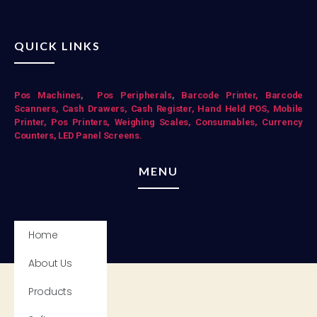
QUICK LINKS
Pos Mac
hines
,
Pos Peripherals
,
Barcode Printer,
Barcode
Scanners,
Cash Drawers,
Cash Register,
Hand Held POS,
Mobile
Printer,
Pos Printers,
Weighing Scales,
Consumables,
Currency
Counters,
LED Panel Screens.
MENU
Home
About Us
Products