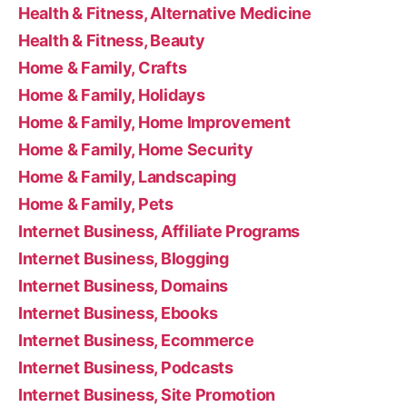
Health & Fitness, Alternative Medicine
Health & Fitness, Beauty
Home & Family, Crafts
Home & Family, Holidays
Home & Family, Home Improvement
Home & Family, Home Security
Home & Family, Landscaping
Home & Family, Pets
Internet Business, Affiliate Programs
Internet Business, Blogging
Internet Business, Domains
Internet Business, Ebooks
Internet Business, Ecommerce
Internet Business, Podcasts
Internet Business, Site Promotion