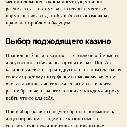
местоположения, законы могут существенно
различаться. Поэтому важно изучить местные
нормативные акты, чтобы избежать возможных
правовых проблем в будущем.
Выбор подходящего казино
Правильный выбор казино — это ключевой момент
для успешного начала в азартных играх. Пин Ап
казино выделяется среди других платформ благодаря
своему простому интерфейсу и высокому качеству
обслуживания клиентов. Здесь вы можете найти
разнообразные игры, что позволяет каждому игроку
найти что-то для себя.
При выборе казино следует обратить внимание на
лицензирование. Надежные казино имеют
соответствующую лицензию, что гарантирует