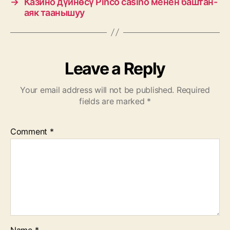
→
Казино дүйнөсү Pinco casino менен баштан-
аяк таанышуу
Leave a Reply
Your email address will not be published.
Required
fields are marked
*
Comment
*
Name
*