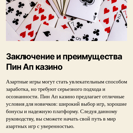
Заключение и преимущества
Пин Ап казино
Азартные игры могут стать увлекательным способом
заработка, но требуют серьезного подхода и
осознанности. Пин Ап казино предлагает отличные
условия для новичков: широкий выбор игр, хорошие
бонусы и надежную платформу. Следуя данному
руководству, вы сможете начать свой путь в мир
азартных игр с уверенностью.