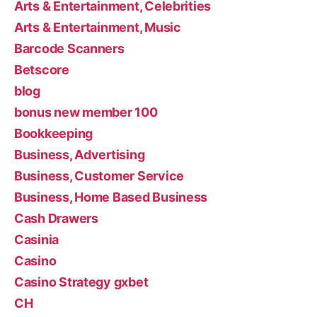
Arts & Entertainment, Celebrities
Arts & Entertainment, Music
Barcode Scanners
Betscore
blog
bonus new member 100
Bookkeeping
Business, Advertising
Business, Customer Service
Business, Home Based Business
Cash Drawers
Casinia
Casino
Casino Strategy gxbet
CH