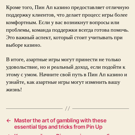
Кроме того, Пин Ап казино предоставляет отличную
поддержку клиентов, что делает процесс игры более
комфортным. Если у вас возникнут вопросы или
проблемы, команда поддержки всегда готова помочь.
Это важный аспект, который стоит учитывать при
выборе казино.
В итоге, азартные игры могут принести не только
удовольствие, но и реальный доход, если подойти к
этому с умом. Начните свой путь в Пин Ап казино и
узнайте, как азартные игры могут изменить вашу
жизнь!
←
Master the art of gambling with these
essential tips and tricks from Pin Up