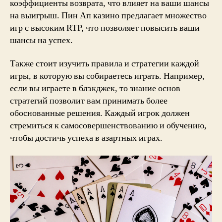
коэффициенты возврата, что влияет на ваши шансы
на выигрыш. Пин Ап казино предлагает множество
игр с высоким RTP, что позволяет повысить ваши
шансы на успех.
Также стоит изучить правила и стратегии каждой
игры, в которую вы собираетесь играть. Например,
если вы играете в блэкджек, то знание основ
стратегий позволит вам принимать более
обоснованные решения. Каждый игрок должен
стремиться к самосовершенствованию и обучению,
чтобы достичь успеха в азартных играх.