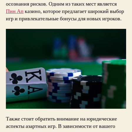
осознания рисков. Одним из таких мест является
Пин Ап
казино, которое предлагает широкий выбор
игр и привлекательные бонусы для новых игроков.
Также стоит обратить внимание на юридические
аспекты азартных игр. В зависимости от вашего