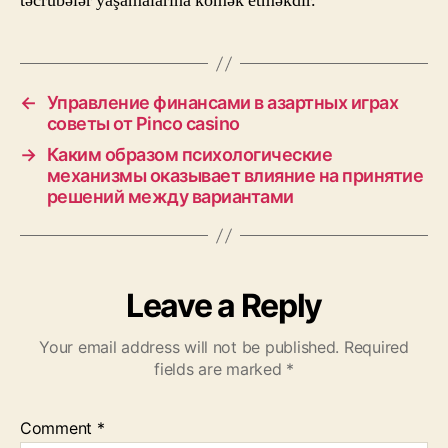
təcrübələr yaşamalarına kömək etməkdir.
←
Управление финансами в азартных играх
советы от Pinco casino
→
Каким образом психологические
механизмы оказывает влияние на принятие
решений между вариантами
Leave a Reply
Your email address will not be published.
Required
fields are marked
*
Comment
*