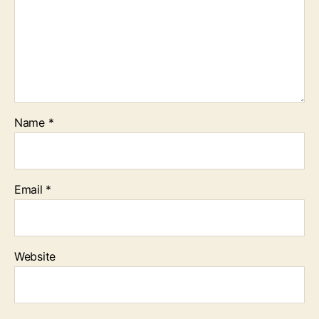
Name
*
Email
*
Website