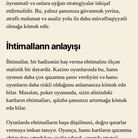
öyrənməli və onlara uyğun strategiyalar inkişaf
etdirməlidir. Bu, yalnız şansınıza güvənmək yerinə,
ətraflı məlumat və analiz yolu ilə daha müvəffəqiyyətli
olmağa kömək edir.
İhtimalların anlayışı
İhtimallar, bir hadisənin baş vermə ehtimalını ölçən
statistik bir dəyərdir. Kazino oyunlarında bu, hansı
oyunun daha çox qazanma şansı verdiyini və hansı
oyunların daha riskli olduğunu anlamanıza kömək edə
bilər. Məsələn, poker oyununda, sizin əlinizdəki
kartların ehtimalları, qələbə şansınızı artırmağa kömək
edə bilər.
Oyunlarda ehtimalların başa düşülməsi, doğru qərarlar
verməyə imkan tanıyır. Oyunçu, hansı kartların qazanma
ehtimalını artırdığını analiz edərək, oyunda strateji