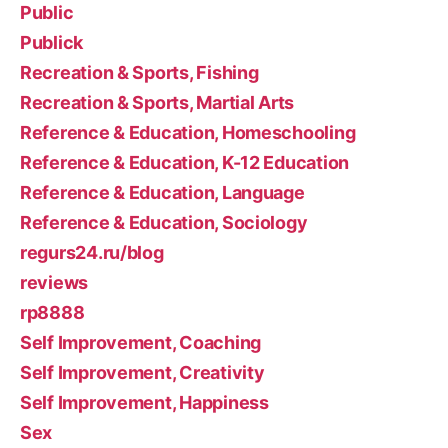
Public
Publick
Recreation & Sports, Fishing
Recreation & Sports, Martial Arts
Reference & Education, Homeschooling
Reference & Education, K-12 Education
Reference & Education, Language
Reference & Education, Sociology
regurs24.ru/blog
reviews
rp8888
Self Improvement, Coaching
Self Improvement, Creativity
Self Improvement, Happiness
Sex