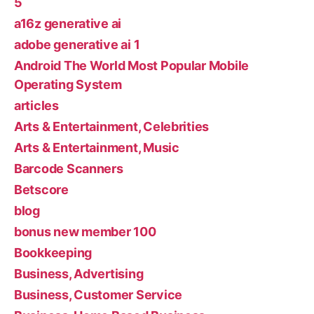
5
a16z generative ai
adobe generative ai 1
Android The World Most Popular Mobile
Operating System
articles
Arts & Entertainment, Celebrities
Arts & Entertainment, Music
Barcode Scanners
Betscore
blog
bonus new member 100
Bookkeeping
Business, Advertising
Business, Customer Service