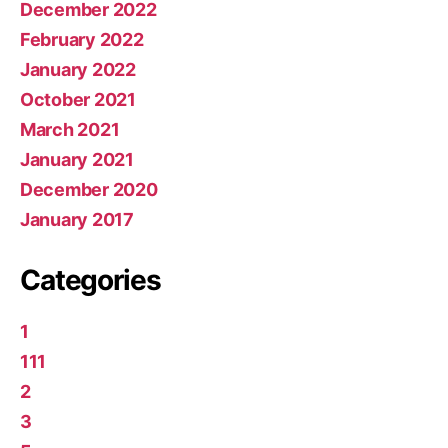
December 2022
February 2022
January 2022
October 2021
March 2021
January 2021
December 2020
January 2017
Categories
1
111
2
3