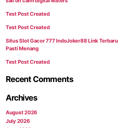
sail on calm digital waters
Test Post Created
Test Post Created
Situs Slot Gacor 777 IndoJoker88 Link Terbaru
Pasti Menang
Test Post Created
Recent Comments
Archives
August 2026
July 2026