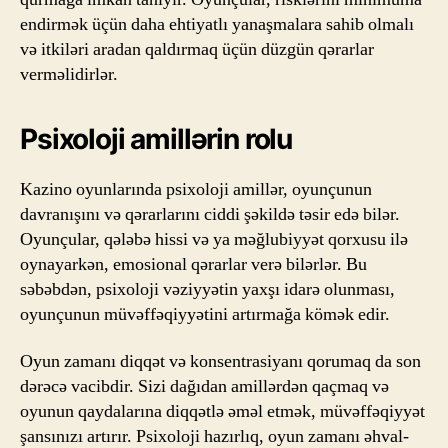
endirmək üçün daha ehtiyatlı yanaşmalara sahib olmalı
və itkiləri aradan qaldırmaq üçün düzgün qərarlar
verməlidirlər.
Psixoloji amillərin rolu
Kazino oyunlarında psixoloji amillər, oyunçunun
davranışını və qərarlarını ciddi şəkildə təsir edə bilər.
Oyunçular, qələbə hissi və ya məğlubiyyət qorxusu ilə
oynayarkən, emosional qərarlar verə bilərlər. Bu
səbəbdən, psixoloji vəziyyətin yaxşı idarə olunması,
oyunçunun müvəffəqiyyətini artırmağa kömək edir.
Oyun zamanı diqqət və konsentrasiyanı qorumaq da son
dərəcə vacibdir. Sizi dağıdan amillərdən qaçmaq və
oyunun qaydalarına diqqətlə əməl etmək, müvəffəqiyyət
şansınızı artırır. Psixoloji hazırlıq, oyun zamanı əhval-