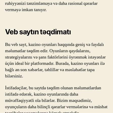
ruhiyyənizi tənzimləməyə və daha rasional qərarlar
verməyə imkan tanıyır.
Veb saytın təqdimatı
Bu veb sayt, kazino oyunları haqqında geniş və faydalı
məlumatlar təqdim edir. Oyunların qaydalarını,
strategiyalarını və şans faktörlərini öyrənmək istəyənlər
üçün ideal bir platformadır. Burada, kazino oyunları ilə
bağlı ən son xəbərlər, təhlillər və məsləhətlər tapa
bilərsiniz.
İstifadəçilər, bu saytda təqdim olunan məlumatlardan
istifadə edərək, kazino oyunlarında daha
müvəffəqiyyətli ola bilərlər. Bizim məqsədimiz,
oyunçuların daha bilinçli qərarlar vermələrinə və müsbət