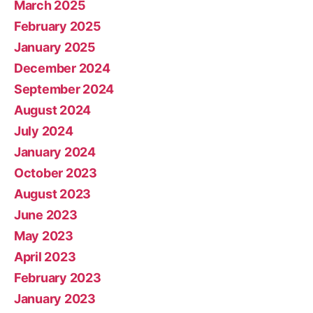
March 2025
February 2025
January 2025
December 2024
September 2024
August 2024
July 2024
January 2024
October 2023
August 2023
June 2023
May 2023
April 2023
February 2023
January 2023