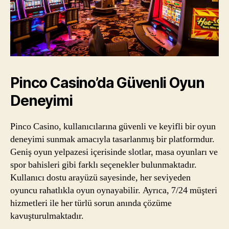
Pinco Casino’da Güvenli Oyun
Deneyimi
Pinco Casino, kullanıcılarına güvenli ve keyifli bir oyun
deneyimi sunmak amacıyla tasarlanmış bir platformdur.
Geniş oyun yelpazesi içerisinde slotlar, masa oyunları ve
spor bahisleri gibi farklı seçenekler bulunmaktadır.
Kullanıcı dostu arayüzü sayesinde, her seviyeden
oyuncu rahatlıkla oyun oynayabilir. Ayrıca, 7/24 müşteri
hizmetleri ile her türlü sorun anında çözüme
kavuşturulmaktadır.