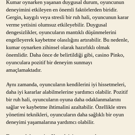
Kumar oynarken yaşanan duygusal durum, oyuncunun
deneyimini etkileyen en önemli faktörlerden biridir.
Gergin, kaygılı veya stresli bir ruh hali, oyuncunun karar
verme yetisini olumsuz etkileyebilir. Duygusal
dengesizlikler, oyuncuların mantıklı düşünmelerini
engelleyerek kaybetme olasılığını artırabilir. Bu nedenle,
kumar oynarken zihinsel olarak hazırlıklı olmak
önemlidir. Daha önce de belirtildiği gibi, casino Pinko,
oyunculara pozitif bir deneyim sunmayı
amaçlamaktadır.
Aynı zamanda, oyuncuların kendilerini iyi hissetmeleri,
daha iyi kararlar alabilmelerine yardımcı olabilir. Pozitif
bir ruh hali, oyuncuların oyuna daha odaklanmalarını
sağlar ve kaybetme ihtimalini azaltabilir. Özellikle stres
yönetimi teknikleri, oyuncuların daha sağlıklı bir oyun
deneyimi yaşamalarına yardımcı olabilir.