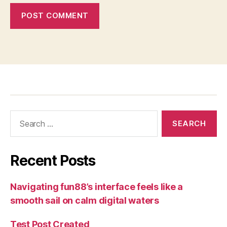
Recent Posts
Navigating fun88’s interface feels like a
smooth sail on calm digital waters
Test Post Created