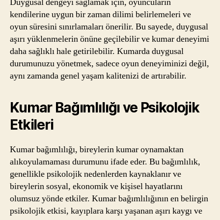
Duygusal dengeyi sağlamak için, oyuncuların
kendilerine uygun bir zaman dilimi belirlemeleri ve
oyun süresini sınırlamaları önerilir. Bu sayede, duygusal
aşırı yüklenmelerin önüne geçilebilir ve kumar deneyimi
daha sağlıklı hale getirilebilir. Kumarda duygusal
durumunuzu yönetmek, sadece oyun deneyiminizi değil,
aynı zamanda genel yaşam kalitenizi de artırabilir.
Kumar Bağımlılığı ve Psikolojik
Etkileri
Kumar bağımlılığı, bireylerin kumar oynamaktan
alıkoyulamaması durumunu ifade eder. Bu bağımlılık,
genellikle psikolojik nedenlerden kaynaklanır ve
bireylerin sosyal, ekonomik ve kişisel hayatlarını
olumsuz yönde etkiler. Kumar bağımlılığının en belirgin
psikolojik etkisi, kayıplara karşı yaşanan aşırı kaygı ve