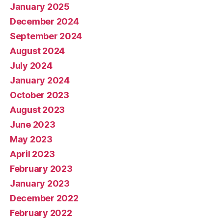
January 2025
December 2024
September 2024
August 2024
July 2024
January 2024
October 2023
August 2023
June 2023
May 2023
April 2023
February 2023
January 2023
December 2022
February 2022