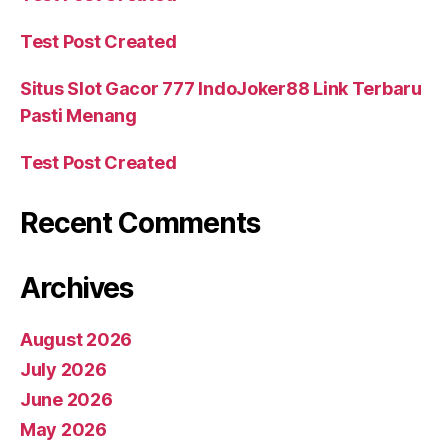
Test Post Created
Situs Slot Gacor 777 IndoJoker88 Link Terbaru
Pasti Menang
Test Post Created
Recent Comments
Archives
August 2026
July 2026
June 2026
May 2026