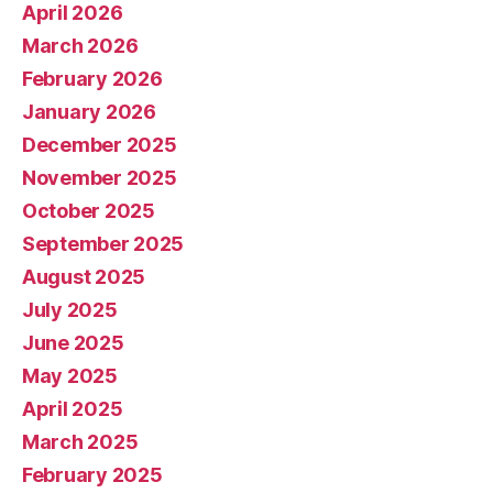
April 2026
March 2026
February 2026
January 2026
December 2025
November 2025
October 2025
September 2025
August 2025
July 2025
June 2025
May 2025
April 2025
March 2025
February 2025