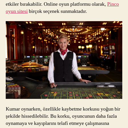
etkiler bırakabilir. Online oyun platformu olarak,
Pinco
oyun sitesi
birçok seçenek sunmaktadır.
Kumar oynarken, özellikle kaybetme korkusu yoğun bir
şekilde hissedilebilir. Bu korku, oyuncunun daha fazla
oynamaya ve kayıplarını telafi etmeye çalışmasına