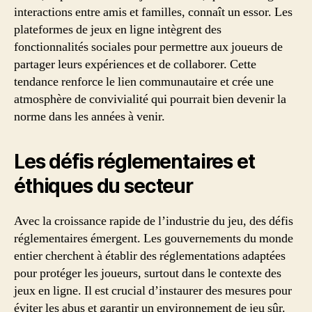
interactions entre amis et familles, connaît un essor. Les
plateformes de jeux en ligne intègrent des
fonctionnalités sociales pour permettre aux joueurs de
partager leurs expériences et de collaborer. Cette
tendance renforce le lien communautaire et crée une
atmosphère de convivialité qui pourrait bien devenir la
norme dans les années à venir.
Les défis réglementaires et
éthiques du secteur
Avec la croissance rapide de l’industrie du jeu, des défis
réglementaires émergent. Les gouvernements du monde
entier cherchent à établir des réglementations adaptées
pour protéger les joueurs, surtout dans le contexte des
jeux en ligne. Il est crucial d’instaurer des mesures pour
éviter les abus et garantir un environnement de jeu sûr.