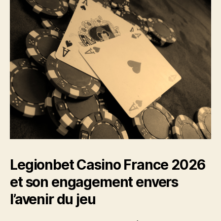
Legionbet Casino France 2026
et son engagement envers
l’avenir du jeu