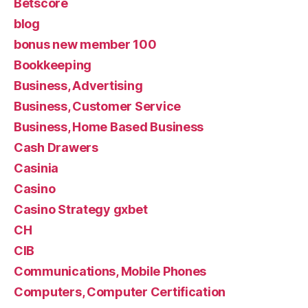
Betscore
blog
bonus new member 100
Bookkeeping
Business, Advertising
Business, Customer Service
Business, Home Based Business
Cash Drawers
Casinia
Casino
Casino Strategy gxbet
CH
CIB
Communications, Mobile Phones
Computers, Computer Certification