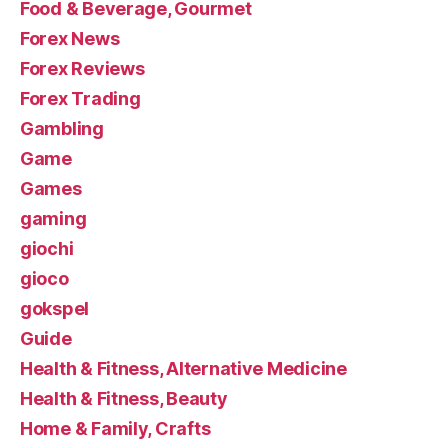
Food & Beverage, Gourmet
Forex News
Forex Reviews
Forex Trading
Gambling
Game
Games
gaming
giochi
gioco
gokspel
Guide
Health & Fitness, Alternative Medicine
Health & Fitness, Beauty
Home & Family, Crafts