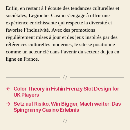
Enfin, en restant à l’écoute des tendances culturelles et
sociétales, Legionbet Casino s’engage à offrir une
expérience enrichissante qui respecte la diversité et
favorise l’inclusivité. Avec des promotions
régulièrement mises à jour et des jeux inspirés par des
références culturelles modernes, le site se positionne
comme un acteur clé dans l’avenir du secteur du jeu en
ligne en France.
←
Color Theory in Fishin Frenzy Slot Design for
UK Players
→
Setz auf Risiko, Win Bigger, Mach weiter: Das
Spingranny Casino Erlebnis