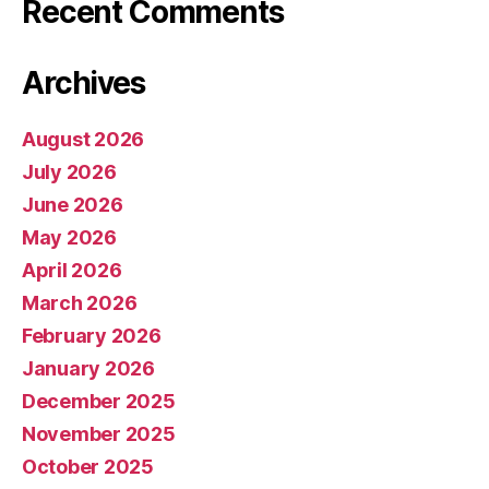
Recent Comments
Archives
August 2026
July 2026
June 2026
May 2026
April 2026
March 2026
February 2026
January 2026
December 2025
November 2025
October 2025