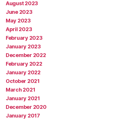
August 2023
June 2023
May 2023
April 2023
February 2023
January 2023
December 2022
February 2022
January 2022
October 2021
March 2021
January 2021
December 2020
January 2017