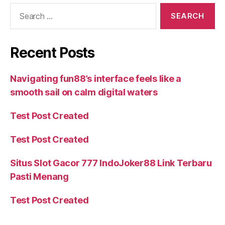
Recent Posts
Navigating fun88’s interface feels like a
smooth sail on calm digital waters
Test Post Created
Test Post Created
Situs Slot Gacor 777 IndoJoker88 Link Terbaru
Pasti Menang
Test Post Created