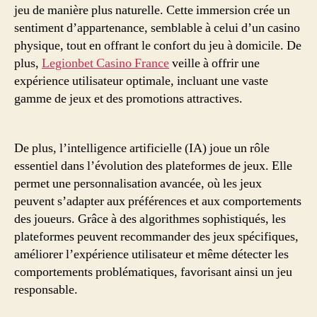
jeu de manière plus naturelle. Cette immersion crée un
sentiment d’appartenance, semblable à celui d’un casino
physique, tout en offrant le confort du jeu à domicile. De
plus,
Legionbet Casino France
veille à offrir une
expérience utilisateur optimale, incluant une vaste
gamme de jeux et des promotions attractives.
De plus, l’intelligence artificielle (IA) joue un rôle
essentiel dans l’évolution des plateformes de jeux. Elle
permet une personnalisation avancée, où les jeux
peuvent s’adapter aux préférences et aux comportements
des joueurs. Grâce à des algorithmes sophistiqués, les
plateformes peuvent recommander des jeux spécifiques,
améliorer l’expérience utilisateur et même détecter les
comportements problématiques, favorisant ainsi un jeu
responsable.