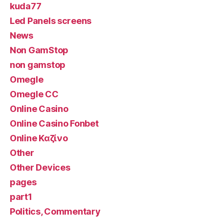
kuda77
Led Panels screens
News
Non GamStop
non gamstop
Omegle
Omegle CC
Online Casino
Online Casino Fonbet
Online Καζίνο
Other
Other Devices
pages
part1
Politics, Commentary