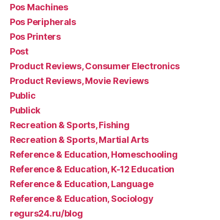
Pos Machines
Pos Peripherals
Pos Printers
Post
Product Reviews, Consumer Electronics
Product Reviews, Movie Reviews
Public
Publick
Recreation & Sports, Fishing
Recreation & Sports, Martial Arts
Reference & Education, Homeschooling
Reference & Education, K-12 Education
Reference & Education, Language
Reference & Education, Sociology
regurs24.ru/blog