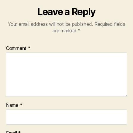
Leave a Reply
Your email address will not be published.
Required fields
are marked
*
Comment
*
Name
*
Email
*