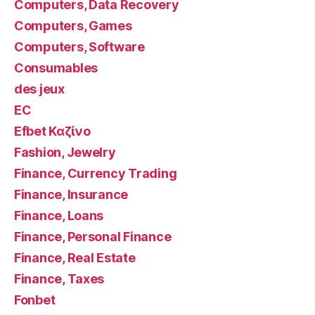
Computers, Data Recovery
Computers, Games
Computers, Software
Consumables
des jeux
EC
Efbet Καζίνο
Fashion, Jewelry
Finance, Currency Trading
Finance, Insurance
Finance, Loans
Finance, Personal Finance
Finance, Real Estate
Finance, Taxes
Fonbet