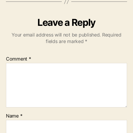
Leave a Reply
Your email address will not be published.
Required
fields are marked
*
Comment
*
Name
*