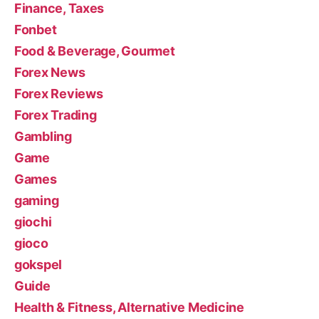
Finance, Taxes
Fonbet
Food & Beverage, Gourmet
Forex News
Forex Reviews
Forex Trading
Gambling
Game
Games
gaming
giochi
gioco
gokspel
Guide
Health & Fitness, Alternative Medicine