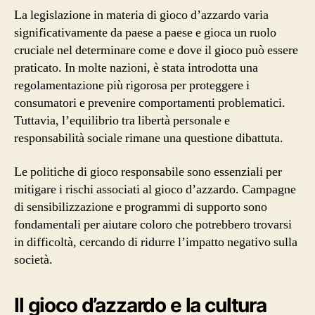
La legislazione in materia di gioco d’azzardo varia
significativamente da paese a paese e gioca un ruolo
cruciale nel determinare come e dove il gioco può essere
praticato. In molte nazioni, è stata introdotta una
regolamentazione più rigorosa per proteggere i
consumatori e prevenire comportamenti problematici.
Tuttavia, l’equilibrio tra libertà personale e
responsabilità sociale rimane una questione dibattuta.
Le politiche di gioco responsabile sono essenziali per
mitigare i rischi associati al gioco d’azzardo. Campagne
di sensibilizzazione e programmi di supporto sono
fondamentali per aiutare coloro che potrebbero trovarsi
in difficoltà, cercando di ridurre l’impatto negativo sulla
società.
Il gioco d’azzardo e la cultura