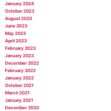
January 2024
October 2023
August 2023
June 2023
May 2023
April 2023
February 2023
January 2023
December 2022
February 2022
January 2022
October 2021
March 2021
January 2021
December 2020