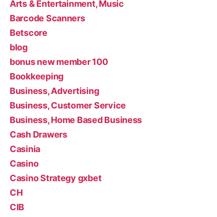
Arts & Entertainment, Music
Barcode Scanners
Betscore
blog
bonus new member 100
Bookkeeping
Business, Advertising
Business, Customer Service
Business, Home Based Business
Cash Drawers
Casinia
Casino
Casino Strategy gxbet
CH
CIB