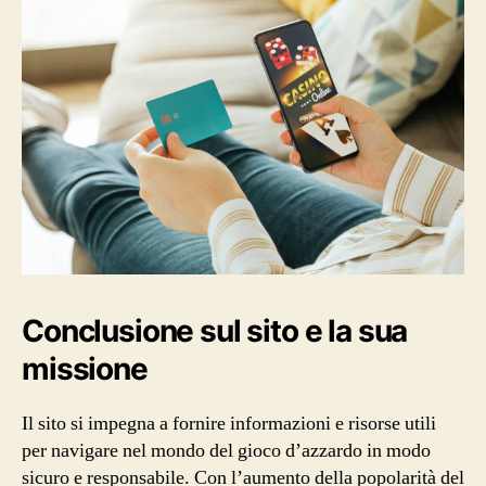
Conclusione sul sito e la sua
missione
Il sito si impegna a fornire informazioni e risorse utili
per navigare nel mondo del gioco d’azzardo in modo
sicuro e responsabile. Con l’aumento della popolarità del