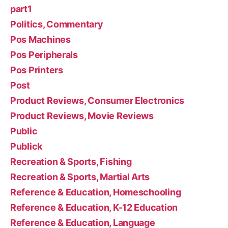
part1
Politics, Commentary
Pos Machines
Pos Peripherals
Pos Printers
Post
Product Reviews, Consumer Electronics
Product Reviews, Movie Reviews
Public
Publick
Recreation & Sports, Fishing
Recreation & Sports, Martial Arts
Reference & Education, Homeschooling
Reference & Education, K-12 Education
Reference & Education, Language