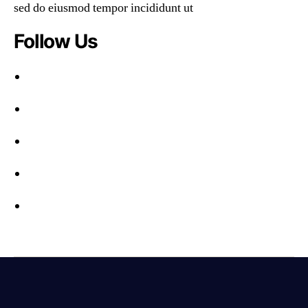
sed do eiusmod tempor incididunt ut
Follow Us