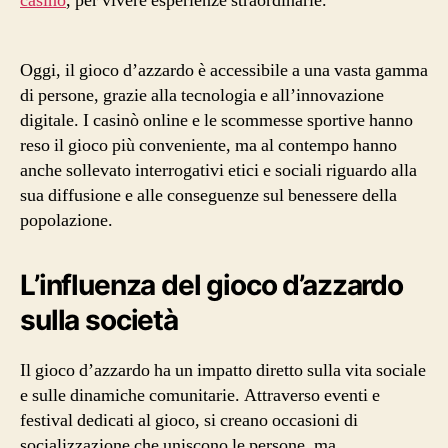
casinò
, per vivere esperienze straordinarie.
Oggi, il gioco d’azzardo è accessibile a una vasta gamma
di persone, grazie alla tecnologia e all’innovazione
digitale. I casinò online e le scommesse sportive hanno
reso il gioco più conveniente, ma al contempo hanno
anche sollevato interrogativi etici e sociali riguardo alla
sua diffusione e alle conseguenze sul benessere della
popolazione.
L’influenza del gioco d’azzardo
sulla società
Il gioco d’azzardo ha un impatto diretto sulla vita sociale
e sulle dinamiche comunitarie. Attraverso eventi e
festival dedicati al gioco, si creano occasioni di
socializzazione che uniscono le persone, ma