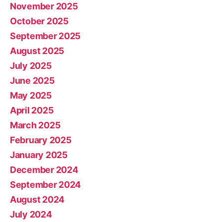
November 2025
October 2025
September 2025
August 2025
July 2025
June 2025
May 2025
April 2025
March 2025
February 2025
January 2025
December 2024
September 2024
August 2024
July 2024