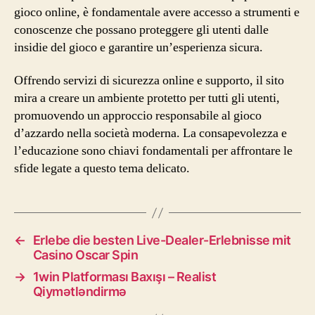
gioco online, è fondamentale avere accesso a strumenti e
conoscenze che possano proteggere gli utenti dalle
insidie del gioco e garantire un’esperienza sicura.
Offrendo servizi di sicurezza online e supporto, il sito
mira a creare un ambiente protetto per tutti gli utenti,
promuovendo un approccio responsabile al gioco
d’azzardo nella società moderna. La consapevolezza e
l’educazione sono chiavi fondamentali per affrontare le
sfide legate a questo tema delicato.
←
Erlebe die besten Live-Dealer-Erlebnisse mit
Casino Oscar Spin
→
1win Platforması Baxışı – Realist
Qiymətləndirmə