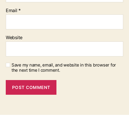
Email
*
Website
Save my name, email, and website in this browser for
the next time I comment.