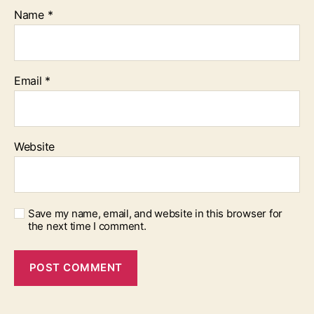
Name
*
Email
*
Website
Save my name, email, and website in this browser for
the next time I comment.