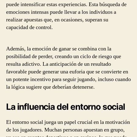
puede intensificar estas experiencias. Esta búsqueda de
emociones intensas puede llevar a los individuos a
realizar apuestas que, en ocasiones, superan su
capacidad de control.
Además, la emoción de ganar se combina con la
posibilidad de perder, creando un ciclo de riesgo que
resulta adictivo. La anticipación de un resultado
favorable puede generar una euforia que se convierte en
un potente incentivo para seguir jugando, incluso cuando
la lógica sugiere que deberían detenerse.
La influencia del entorno social
El entorno social juega un papel crucial en la motivación
de los jugadores. Muchas personas apuestan en grupo,