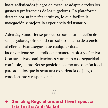
hasta sofisticados juegos de mesa, se adapta a todos los
gustos y preferencias de los jugadores. La plataforma
destaca por su interfaz intuitiva, lo que facilita la
navegación y mejora la experiencia del usuario.
Además, Punto Bet se preocupa por la satisfacción de
sus jugadores, ofreciendo un sólido sistema de atención
al cliente. Esto asegura que cualquier duda o
inconveniente sea atendido de manera rápida y efectiva.
Con atractivas bonificaciones y un marco de seguridad
confiable, Punto Bet se posiciona como una opción ideal
para aquellos que buscan una experiencia de juego
emocionante y responsable.
←
Gambling Regulations and Their Impact on
1xbet in the Arab Market