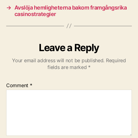
→
Avslöja hemligheterna bakom framgångsrika
casinostrategier
Leave a Reply
Your email address will not be published.
Required
fields are marked
*
Comment
*