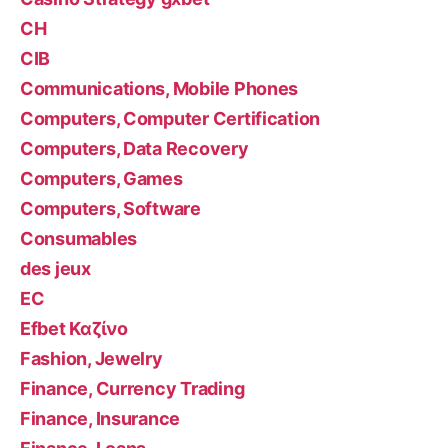
CH
CIB
Communications, Mobile Phones
Computers, Computer Certification
Computers, Data Recovery
Computers, Games
Computers, Software
Consumables
des jeux
EC
Efbet Καζίνο
Fashion, Jewelry
Finance, Currency Trading
Finance, Insurance