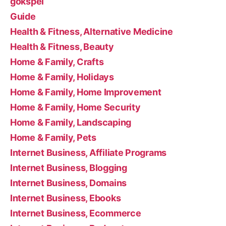
gokspel
Guide
Health & Fitness, Alternative Medicine
Health & Fitness, Beauty
Home & Family, Crafts
Home & Family, Holidays
Home & Family, Home Improvement
Home & Family, Home Security
Home & Family, Landscaping
Home & Family, Pets
Internet Business, Affiliate Programs
Internet Business, Blogging
Internet Business, Domains
Internet Business, Ebooks
Internet Business, Ecommerce