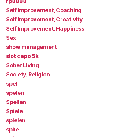
rp8888
Self Improvement, Coaching
Self Improvement, Creativity
Self Improvement, Happiness
Sex
show management
slot depo 5k
Sober Living
Society, Religion
spel
spelen
Spellen
Spiele
spielen
spile