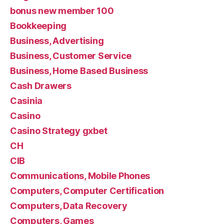
bonus new member 100
Bookkeeping
Business, Advertising
Business, Customer Service
Business, Home Based Business
Cash Drawers
Casinia
Casino
Casino Strategy gxbet
CH
CIB
Communications, Mobile Phones
Computers, Computer Certification
Computers, Data Recovery
Computers, Games