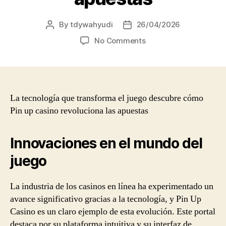
By
tdywahyudi
26/04/2026
No Comments
La tecnología que transforma el juego descubre cómo
Pin up casino revoluciona las apuestas
Innovaciones en el mundo del
juego
La industria de los casinos en línea ha experimentado un
avance significativo gracias a la tecnología, y Pin Up
Casino es un claro ejemplo de esta evolución. Este portal
destaca por su plataforma intuitiva y su interfaz de