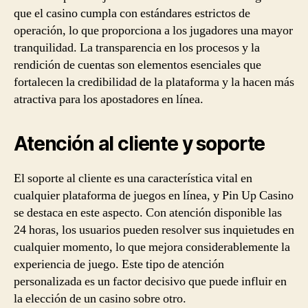
que el casino cumpla con estándares estrictos de
operación, lo que proporciona a los jugadores una mayor
tranquilidad. La transparencia en los procesos y la
rendición de cuentas son elementos esenciales que
fortalecen la credibilidad de la plataforma y la hacen más
atractiva para los apostadores en línea.
Atención al cliente y soporte
El soporte al cliente es una característica vital en
cualquier plataforma de juegos en línea, y Pin Up Casino
se destaca en este aspecto. Con atención disponible las
24 horas, los usuarios pueden resolver sus inquietudes en
cualquier momento, lo que mejora considerablemente la
experiencia de juego. Este tipo de atención
personalizada es un factor decisivo que puede influir en
la elección de un casino sobre otro.