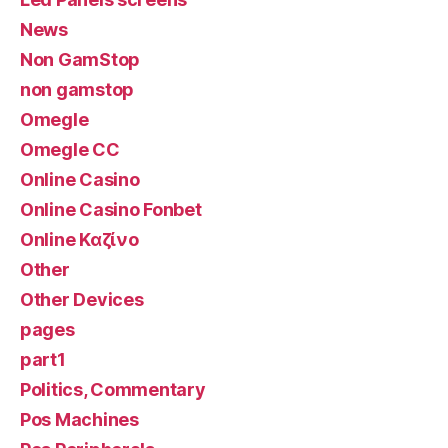
News
Non GamStop
non gamstop
Omegle
Omegle CC
Online Casino
Online Casino Fonbet
Online Καζίνο
Other
Other Devices
pages
part1
Politics, Commentary
Pos Machines