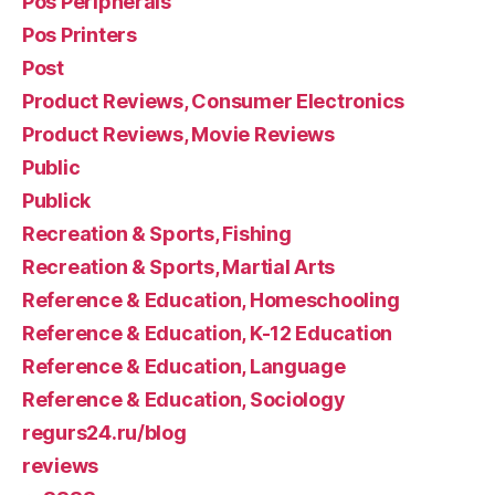
Pos Peripherals
Pos Printers
Post
Product Reviews, Consumer Electronics
Product Reviews, Movie Reviews
Public
Publick
Recreation & Sports, Fishing
Recreation & Sports, Martial Arts
Reference & Education, Homeschooling
Reference & Education, K-12 Education
Reference & Education, Language
Reference & Education, Sociology
regurs24.ru/blog
reviews