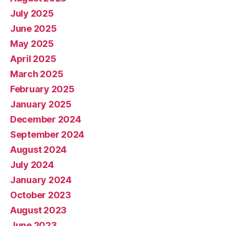
July 2025
June 2025
May 2025
April 2025
March 2025
February 2025
January 2025
December 2024
September 2024
August 2024
July 2024
January 2024
October 2023
August 2023
June 2023