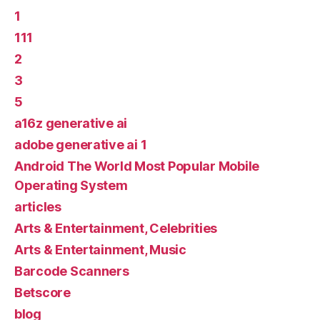
1
111
2
3
5
a16z generative ai
adobe generative ai 1
Android The World Most Popular Mobile
Operating System
articles
Arts & Entertainment, Celebrities
Arts & Entertainment, Music
Barcode Scanners
Betscore
blog