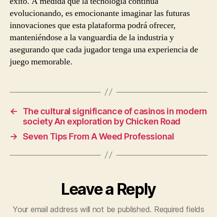
éxito. A medida que la tecnología continúa
evolucionando, es emocionante imaginar las futuras
innovaciones que esta plataforma podrá ofrecer,
manteniéndose a la vanguardia de la industria y
asegurando que cada jugador tenga una experiencia de
juego memorable.
←
The cultural significance of casinos in modern
society An exploration by Chicken Road
→
Seven Tips From A Weed Professional
Leave a Reply
Your email address will not be published.
Required fields