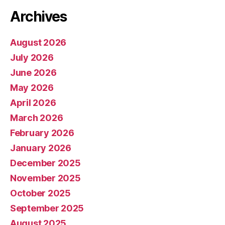
Archives
August 2026
July 2026
June 2026
May 2026
April 2026
March 2026
February 2026
January 2026
December 2025
November 2025
October 2025
September 2025
August 2025