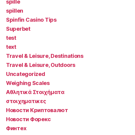
spille
spillen
Spinfin Casino Tips
Superbet
test
text
Travel & Leisure, Destinations
Travel & Leisure, Outdoors
Uncategorized
Weighing Scales
Αθλητικά Στοιχήματα
στοιχηματικες
Новости Криптовалют
Новости Форекс
Финтех