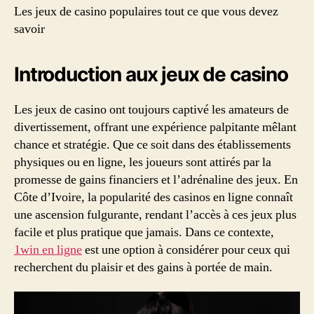
Les jeux de casino populaires tout ce que vous devez
savoir
Introduction aux jeux de casino
Les jeux de casino ont toujours captivé les amateurs de
divertissement, offrant une expérience palpitante mêlant
chance et stratégie. Que ce soit dans des établissements
physiques ou en ligne, les joueurs sont attirés par la
promesse de gains financiers et l’adrénaline des jeux. En
Côte d’Ivoire, la popularité des casinos en ligne connaît
une ascension fulgurante, rendant l’accès à ces jeux plus
facile et plus pratique que jamais. Dans ce contexte,
1win en ligne
est une option à considérer pour ceux qui
recherchent du plaisir et des gains à portée de main.