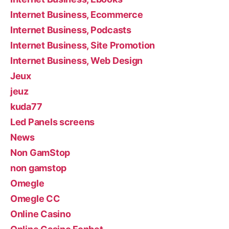
Internet Business, Ecommerce
Internet Business, Podcasts
Internet Business, Site Promotion
Internet Business, Web Design
Jeux
jeuz
kuda77
Led Panels screens
News
Non GamStop
non gamstop
Omegle
Omegle CC
Online Casino