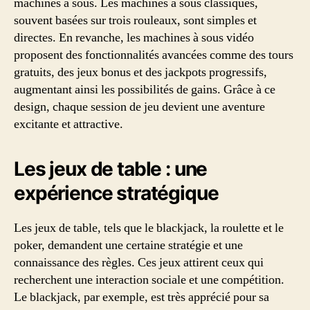
machines à sous. Les machines à sous classiques,
souvent basées sur trois rouleaux, sont simples et
directes. En revanche, les machines à sous vidéo
proposent des fonctionnalités avancées comme des tours
gratuits, des jeux bonus et des jackpots progressifs,
augmentant ainsi les possibilités de gains. Grâce à ce
design, chaque session de jeu devient une aventure
excitante et attractive.
Les jeux de table : une
expérience stratégique
Les jeux de table, tels que le blackjack, la roulette et le
poker, demandent une certaine stratégie et une
connaissance des règles. Ces jeux attirent ceux qui
recherchent une interaction sociale et une compétition.
Le blackjack, par exemple, est très apprécié pour sa