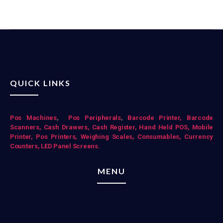
QUICK LINKS
Pos Mac
hines
,
Pos Peripherals
,
Barcode Printer,
Barcode
Scanners,
Cash Drawers,
Cash Register,
Hand Held POS,
Mobile
Printer,
Pos Printers,
Weighing Scales,
Consumables,
Currency
Counters,
LED Panel Screens.
MENU