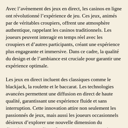
Avec l’avènement des jeux en direct, les casinos en ligne
ont révolutionné l’expérience de jeu. Ces jeux, animés
par de véritables croupiers, offrent une atmosphère
authentique, rappelant les casinos traditionnels. Les
joueurs peuvent interagir en temps réel avec les
croupiers et d’autres participants, créant une expérience
plus engageante et immersive. Dans ce cadre, la qualité
du design et de l’ambiance est cruciale pour garantir une
expérience optimale.
Les jeux en direct incluent des classiques comme le
blackjack, la roulette et le baccarat. Les technologies
avancées permettent une diffusion en direct de haute
qualité, garantissant une expérience fluide et sans
interruption. Cette innovation attire non seulement les
passionnés de jeux, mais aussi les joueurs occasionnels
désireux d’explorer une nouvelle dimension du