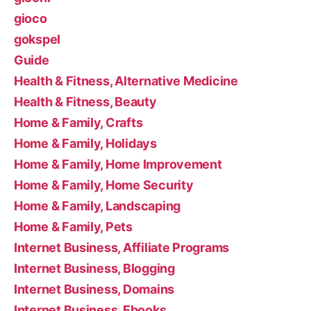
gioco
gokspel
Guide
Health & Fitness, Alternative Medicine
Health & Fitness, Beauty
Home & Family, Crafts
Home & Family, Holidays
Home & Family, Home Improvement
Home & Family, Home Security
Home & Family, Landscaping
Home & Family, Pets
Internet Business, Affiliate Programs
Internet Business, Blogging
Internet Business, Domains
Internet Business, Ebooks