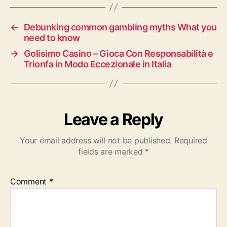
←
Debunking common gambling myths What you
need to know
→
Golisimo Casino – Gioca Con Responsabilità e
Trionfa in Modo Eccezionale in Italia
Leave a Reply
Your email address will not be published.
Required
fields are marked
*
Comment
*