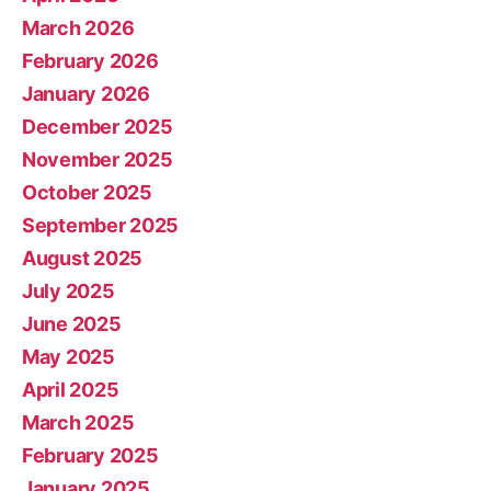
March 2026
February 2026
January 2026
December 2025
November 2025
October 2025
September 2025
August 2025
July 2025
June 2025
May 2025
April 2025
March 2025
February 2025
January 2025