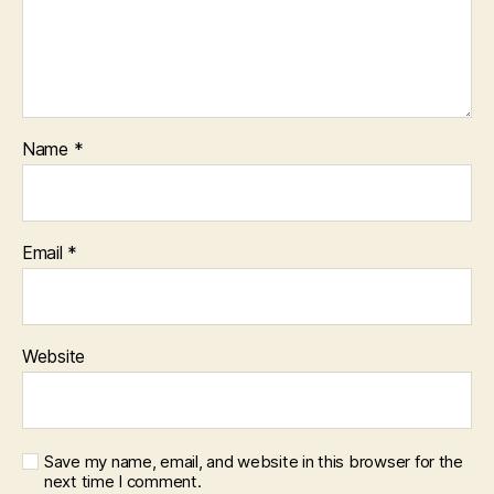
Name
*
Email
*
Website
Save my name, email, and website in this browser for the
next time I comment.