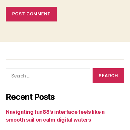
Recent Posts
Navigating fun88’s interface feels like a
smooth sail on calm digital waters