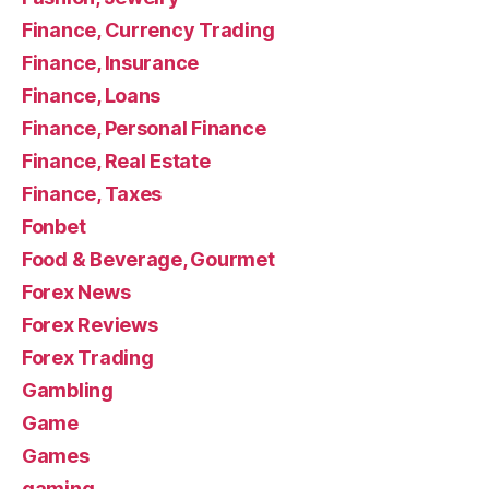
Finance, Currency Trading
Finance, Insurance
Finance, Loans
Finance, Personal Finance
Finance, Real Estate
Finance, Taxes
Fonbet
Food & Beverage, Gourmet
Forex News
Forex Reviews
Forex Trading
Gambling
Game
Games
gaming