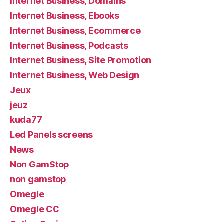
Internet Business, Domains
Internet Business, Ebooks
Internet Business, Ecommerce
Internet Business, Podcasts
Internet Business, Site Promotion
Internet Business, Web Design
Jeux
jeuz
kuda77
Led Panels screens
News
Non GamStop
non gamstop
Omegle
Omegle CC