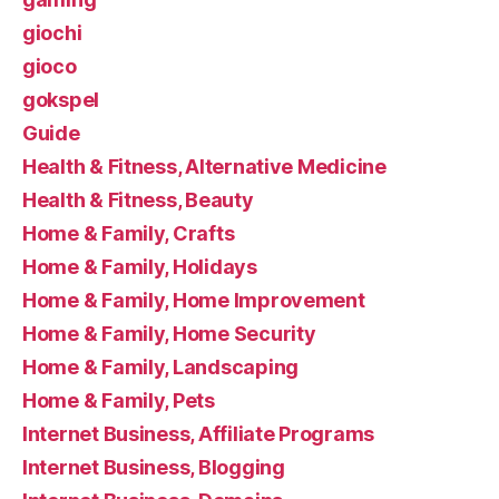
giochi
gioco
gokspel
Guide
Health & Fitness, Alternative Medicine
Health & Fitness, Beauty
Home & Family, Crafts
Home & Family, Holidays
Home & Family, Home Improvement
Home & Family, Home Security
Home & Family, Landscaping
Home & Family, Pets
Internet Business, Affiliate Programs
Internet Business, Blogging