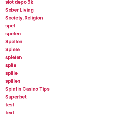
slot depo 5k
Sober Living
Society, Religion
spel
spelen
Spellen
Spiele
spielen
spile
spille
spillen
Spinfin Casino Tips
Superbet
test
text