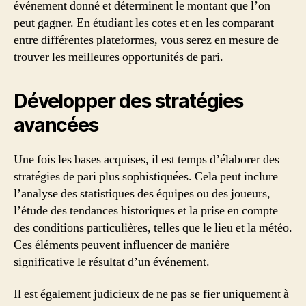
événement donné et déterminent le montant que l’on
peut gagner. En étudiant les cotes et en les comparant
entre différentes plateformes, vous serez en mesure de
trouver les meilleures opportunités de pari.
Développer des stratégies
avancées
Une fois les bases acquises, il est temps d’élaborer des
stratégies de pari plus sophistiquées. Cela peut inclure
l’analyse des statistiques des équipes ou des joueurs,
l’étude des tendances historiques et la prise en compte
des conditions particulières, telles que le lieu et la météo.
Ces éléments peuvent influencer de manière
significative le résultat d’un événement.
Il est également judicieux de ne pas se fier uniquement à