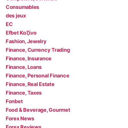
Consumables
des jeux
EC
Efbet Καζίνο
Fashion, Jewelry
Finance, Currency Trading
Finance, Insurance
Finance, Loans
Finance, Personal Finance
Finance, Real Estate
Finance, Taxes
Fonbet
Food & Beverage, Gourmet
Forex News
Forex Reviews