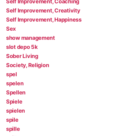
Self Improvement, Coaching
Self Improvement, Creativity
Self Improvement, Happiness
Sex
show management
slot depo 5k
Sober Living
Society, Religion
spel
spelen
Spellen
Spiele
spielen
spile
spille