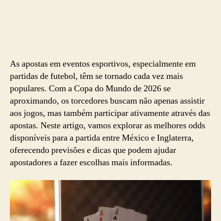
As apostas em eventos esportivos, especialmente em
partidas de futebol, têm se tornado cada vez mais
populares. Com a Copa do Mundo de 2026 se
aproximando, os torcedores buscam não apenas assistir
aos jogos, mas também participar ativamente através das
apostas. Neste artigo, vamos explorar as melhores odds
disponíveis para a partida entre México e Inglaterra,
oferecendo previsões e dicas que podem ajudar
apostadores a fazer escolhas mais informadas.