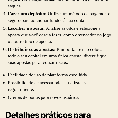
saques.
Fazer um depósito:
Utilize um método de pagamento
seguro para adicionar fundos à sua conta.
Escolher a aposta:
Analise as odds e selecione a
aposta que você deseja fazer, como o vencedor do jogo
ou outro tipo de aposta.
Distribuir suas apostas:
É importante não colocar
todo o seu capital em uma única aposta; diversifique
suas apostas para reduzir riscos.
Facilidade de uso da plataforma escolhida.
Possibilidade de acessar odds atualizadas
regularmente.
Ofertas de bônus para novos usuários.
Detalhes práticos para