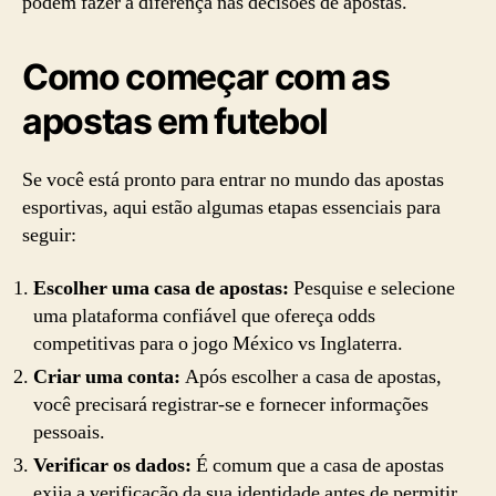
podem fazer a diferença nas decisões de apostas.
Como começar com as
apostas em futebol
Se você está pronto para entrar no mundo das apostas
esportivas, aqui estão algumas etapas essenciais para
seguir:
Escolher uma casa de apostas:
Pesquise e selecione
uma plataforma confiável que ofereça odds
competitivas para o jogo México vs Inglaterra.
Criar uma conta:
Após escolher a casa de apostas,
você precisará registrar-se e fornecer informações
pessoais.
Verificar os dados:
É comum que a casa de apostas
exija a verificação da sua identidade antes de permitir