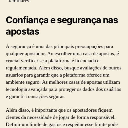
familiares.
Confiança e segurança nas
apostas
A segurança é uma das principais preocupações para
qualquer apostador. Ao escolher uma casa de apostas, é
crucial verificar se a plataforma é licenciada e
regulamentada. Além disso, busque avaliações de outros
usuários para garantir que a plataforma oferece um
ambiente seguro. As melhores casas de apostas utilizam
tecnologia avançada para proteger os dados dos usuários
e garantir transações seguras.
Além disso, é importante que os apostadores fiquem
cientes da necessidade de jogar de forma responsável.
Definir um limite de gastos e respeitar esse limite pode