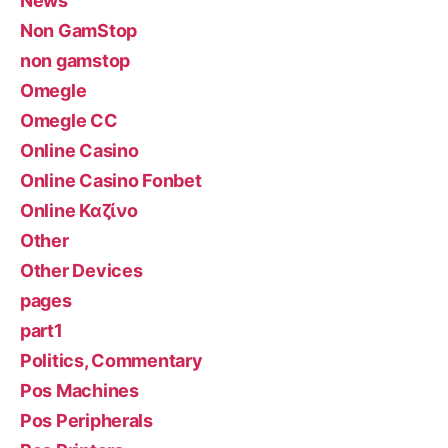
News
Non GamStop
non gamstop
Omegle
Omegle CC
Online Casino
Online Casino Fonbet
Online Καζίνο
Other
Other Devices
pages
part1
Politics, Commentary
Pos Machines
Pos Peripherals