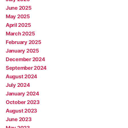
June 2025
May 2025
April 2025
March 2025
February 2025
January 2025
December 2024
September 2024
August 2024
July 2024
January 2024
October 2023
August 2023
June 2023
May 2023