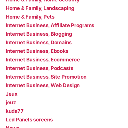
Home & Family, Landscaping
Home & Family, Pets
Internet Business, Affiliate Programs
Internet Business, Blogging
Internet Business, Domains
Internet Business, Ebooks
Internet Business, Ecommerce
Internet Business, Podcasts
Internet Business, Site Promotion
Internet Business, Web Design
Jeux
jeuz
kuda77
Led Panels screens