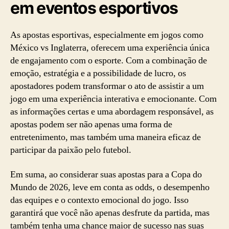
em eventos esportivos
As apostas esportivas, especialmente em jogos como
México vs Inglaterra, oferecem uma experiência única
de engajamento com o esporte. Com a combinação de
emoção, estratégia e a possibilidade de lucro, os
apostadores podem transformar o ato de assistir a um
jogo em uma experiência interativa e emocionante. Com
as informações certas e uma abordagem responsável, as
apostas podem ser não apenas uma forma de
entretenimento, mas também uma maneira eficaz de
participar da paixão pelo futebol.
Em suma, ao considerar suas apostas para a Copa do
Mundo de 2026, leve em conta as odds, o desempenho
das equipes e o contexto emocional do jogo. Isso
garantirá que você não apenas desfrute da partida, mas
também tenha uma chance maior de sucesso nas suas